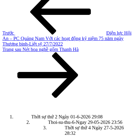
hướng
hơn
bài
viết
Trước
Điện lực Hội
An – PC Quảng Nam Với các hoạt động kỷ niệm 75 năm ngày
Thương binh-Liệt sỹ 27/7/2022
Bài
Trang sau
Nét hoa nghề gốm Thanh Hà
tiếp
theo
Thời sự thứ 2 Ngày 01-6-2026
29:08
Thoi-su-thu-6-Ngay 29-05-2026
23:56
Thời sự thứ 4 Ngày 27-5-2026
28:32