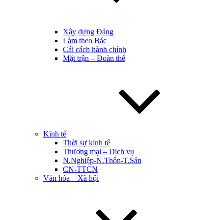
Xây dựng Đảng
Làm theo Bác
Cải cách hành chính
Mặt trận – Đoàn thể
Kinh tế
Thời sự kinh tế
Thương mại – Dịch vụ
N.Nghiệp-N.Thôn-T.Sản
CN-TTCN
Văn hóa – Xã hội