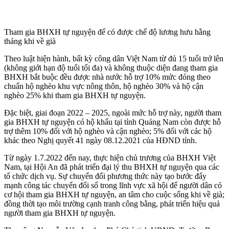
Tham gia BHXH tự nguyện để có được chế độ lương hưu hằng
tháng khi về già
Theo luật hiện hành, bất kỳ công dân Việt Nam từ đủ 15 tuổi trở lên
(không giới hạn độ tuổi tối đa) và không thuộc diện đang tham gia
BHXH bắt buộc đều được nhà nước hỗ trợ 10% mức đóng theo
chuẩn hộ nghèo khu vực nông thôn, hộ nghèo 30% và hộ cận
nghèo 25% khi tham gia BHXH tự nguyện.
Đặc biệt, giai đoạn 2022 – 2025, ngoài mức hỗ trợ này, người tham
gia BHXH tự nguyện có hộ khẩu tại tỉnh Quảng Nam còn được hỗ
trợ thêm 10% đối với hộ nghèo và cận nghèo; 5% đối với các hộ
khác theo Nghị quyết 41 ngày 08.12.2021 của HĐND tỉnh.
Từ ngày 1.7.2022 đến nay, thực hiện chủ trương của BHXH Việt
Nam, tại Hội An đã phát triển đại lý thu BHXH tự nguyện qua các
tổ chức dịch vụ. Sự chuyển đổi phương thức này tạo bước đẩy
mạnh công tác chuyển đổi số trong lĩnh vực xã hội để người dân có
cơ hội tham gia BHXH tự nguyện, an tâm cho cuộc sống khi về già;
đồng thời tạo môi trường cạnh tranh công bằng, phát triển hiệu quả
người tham gia BHXH tự nguyện.