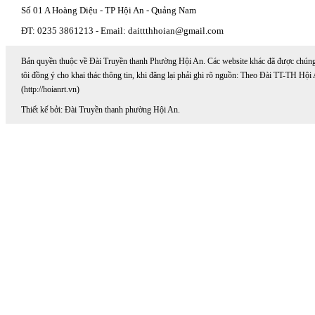
Số 01 A Hoàng Diệu - TP Hội An - Quảng Nam
ĐT: 0235 3861213 - Email: daittthhoian@gmail.com
Bản quyền thuộc về Đài Truyền thanh Phường Hội An. Các website khác đã được chún
tôi đồng ý cho khai thác thông tin, khi đăng lại phải ghi rõ nguồn: Theo Đài TT-TH Hội
(http://hoianrt.vn)
Thiết kế bởi: Đài Truyền thanh phường Hội An.