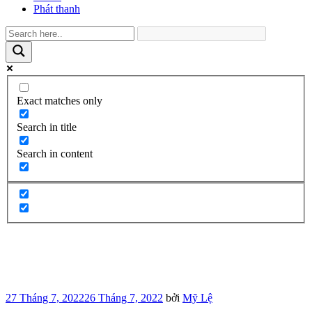
Phát thanh
Exact matches only
Search in title
Search in content
Đăng
27 Tháng 7, 2022
26 Tháng 7, 2022
bởi
Mỹ Lệ
trong