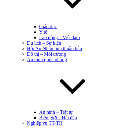
Giáo dục
Y tế
Lao động – Việc làm
Du lịch – Sự kiện
Hội An Nhân tình thuần hậu
Đô thị – Môi trường
An ninh quốc phòng
An ninh – Trật tự
Biên giới – Hải đảo
Nghiệp vụ TT-TH