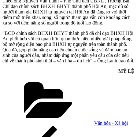
Theo ông Nguyễn Văn Lanh – Phó Chủ tịch UBND, Trưởng Ban
Chỉ đạo chính sách BHXH-BHYT thành phố Hội An, mặc dù số
người tham gia BHXH tự nguyện tại Hội An đã tăng so với thời
điểm mới triển khai, song, số người tham gia vẫn còn khoảng cách
xa so với tiềm năng số người trong độ tuổi lao động.
“BCĐ chính sách BHXH-BHYT thành phố đã chỉ đạo BHXH Hội
An phối hợp với cơ quan hữu quan thực hiện nhiều giải pháp đồng
bộ mở rộng diện bao phủ BHXH tự nguyện trên toàn thành phố.
Qua đó, góp phần nâng cao tiêu chuẩn cuộc sống và đảm bảo an
sinh của người dân, nhằm đáp ứng một phần yêu cầu của các tiêu
chí về thành phố sinh thái – văn hóa – du lịch” – Ông Lanh trao đổi.
MỸ LỆ
Danh
mục
Văn hóa - Xã hội
Điều
Bài
cũ