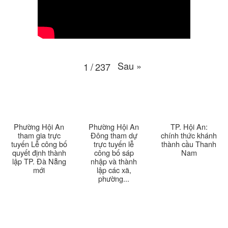
Thời sự thứ 6 Ngày 10-4-2026
25:37
Thời sự thứ 4 Ngày 8-4-2026
26:38
Sau
»
1
/
237
Thời sự thứ 2 Ngày 6-4-2026
28:21
Thời sự thứ 6 Ngày 3-4-2026
24:01
Thời sự thứ 4 Ngày 1-4-2026
28:11
Phường Hội An
Phường Hội An
TP. Hội An:
tham gia trực
Đông tham dự
chính thức khánh
tuyến Lễ công bố
trực tuyến lễ
thành cầu Thanh
Thời sự thứ 2 Ngày 30-3-2026
31:14
quyết định thành
công bố sáp
Nam
lập TP. Đà Nẵng
nhập và thành
mới
lập các xã,
Thời sự thứ 6 Ngày 27-3-2026
24:11
phường...
Thời sự thứ 4 Ngày 25-3-2026
24:51
Thời sự thứ 2 Ngày 23-3-2026
27:17