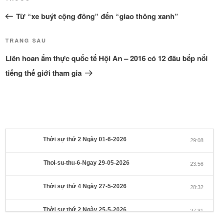
Bài
hướng
cũ
Từ “xe buýt cộng đồng” đến “giao thông xanh”
bài
hơn
viết
Bài
TRANG SAU
tiếp
Liên hoan ẩm thực quốc tế Hội An – 2016 có 12 đầu bếp nổi
theo
tiếng thế giới tham gia
Thời sự thứ 2 Ngày 01-6-2026
29:08
Thoi-su-thu-6-Ngay 29-05-2026
23:56
Thời sự thứ 4 Ngày 27-5-2026
28:32
Thời sự thứ 2 Ngày 25-5-2026
27:31