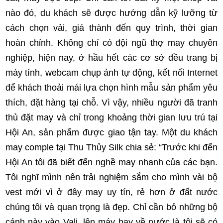
nào đó, du khách sẽ được hướng dẫn kỹ lưỡng từ
cách chọn vải, giá thành đến quy trình, thời gian
hoàn chỉnh. Không chỉ có đội ngũ thợ may chuyên
nghiệp, hiện nay, ở hầu hết các cơ sở đều trang bị
máy tính, webcam chụp ảnh tự động, kết nối Internet
để khách thoải mái lựa chọn hình mẫu sản phẩm yêu
thích, đặt hàng tại chỗ. Vì vậy, nhiều người đã tranh
thủ đặt may và chỉ trong khoảng thời gian lưu trú tại
Hội An, sản phẩm được giao tận tay. Một du khách
may comple tại Thu Thủy Silk chia sẻ: “Trước khi đến
Hội An tôi đã biết đến nghề may nhanh của các bạn.
Tôi nghĩ mình nên trải nghiệm sắm cho mình vài bộ
vest mới vì ở đây may uy tín, rẻ hơn ở đất nước
chúng tôi và quan trọng là đẹp. Chỉ cần bỏ những bộ
cánh này vào Vali, lên máy bay về nước là tôi sẽ có