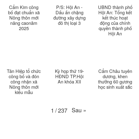
Cẩm Kim công
P/S: Hội An -
UBND thành phố
Thời sự thứ 6 Ngày 20-3-2026
26:22
bố đạt chuẩn xã
Dấu ấn chặng
Hội An: Tổng kết
Nông thôn mới
đường xây dựng
kết thúc hoạt
nâng caonăm
đô thị loại 3
động của chính
Thời sự thứ 4 Ngày 18-3-2026
25:20
2025
quyền thành phố
Hội An
Thời sự thứ 2 Ngày 16-3-2026
23:02
Thời sự thứ 6 Ngày 13-3-2026
27:04
Thời sự thứ 4 Ngày 11-3-2026
30:49
Tân Hiệp tổ chức
Kỳ họp thứ 19-
Cẩm Châu tuyên
công bố và đón
HĐND TP.Hội
dương, khen
công nhận xã
An khóa XII
thưởng 60 gương
Thời sự thứ 2 Ngày 09-3-2026
27:24
Nông thôn mới
học sinh xuất sắc
kiểu mẫu
Thời sự thứ 6 Ngày 06-3-2026
26:47
Sau
»
1
/
237
Thời sự thứ 2 Ngày 09-3-2026
27:24
Thời sự thứ 4 Ngày 04-3-2026
27:59