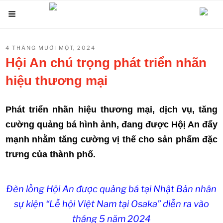
Chuyển
Menu
đến
phần
ĐĂNG
4 THÁNG MƯỜI MỘT, 2024
nội
TRONG
Hội An chú trọng phát triển nhãn
dung
hiệu thương mại
Phát triển nhãn hiệu thương mại, dịch vụ, tăng
cường quảng bá hình ảnh, đang được Hộị An đẩy
mạnh nhằm tăng cường vị thế cho sản phẩm đặc
trưng của thành phố.
Đèn lồng Hội An được quảng bá tại Nhật Bản nhân
sự kiện “Lễ hội Việt Nam tại Osaka” diễn ra vào
tháng 5 năm 2024