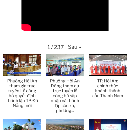
26:27
Thời sự thứ 6 Ngày 17-4-2026
25:13
Thời sự thứ 4 Ngày 15-4-2026
26:11
Thời sự thứ 2 Ngày 13-4-2026
34:40
Sau
»
1
/
237
Thời sự thứ 6 Ngày 10-4-2026
25:37
Thời sự thứ 4 Ngày 8-4-2026
26:38
Phường Hội An
Phường Hội An
TP. Hội An:
Thời sự thứ 2 Ngày 6-4-2026
28:21
tham gia trực
Đông tham dự
chính thức
tuyến Lễ công
trực tuyến lễ
khánh thành
bố quyết định
công bố sáp
cầu Thanh Nam
Thời sự thứ 6 Ngày 3-4-2026
24:01
thành lập TP. Đà
nhập và thành
Nẵng mới
lập các xã,
phường...
Thời sự thứ 4 Ngày 1-4-2026
28:11
Thời sự thứ 2 Ngày 30-3-2026
31:14