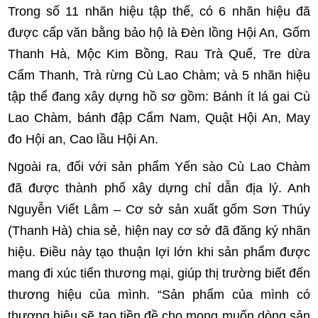
Trong số 11 nhãn hiệu tập thể, có 6 nhãn hiệu đã
được cấp văn bằng bảo hộ là Đèn lồng Hội An, Gốm
Thanh Hà, Mộc Kim Bồng, Rau Trà Quế, Tre dừa
Cẩm Thanh, Trà rừng Cù Lao Chàm; và 5 nhãn hiệu
tập thể đang xây dựng hồ sơ gồm: Bánh ít lá gai Cù
Lao Chàm, bánh đập Cẩm Nam, Quật Hội An, May
đo Hội an, Cao lầu Hội An.
Ngoài ra, đối với sản phẩm Yến sào Cù Lao Chàm
đã được thành phố xây dựng chỉ dẫn địa lý. Anh
Nguyễn Viết Lâm – Cơ sở sản xuất gốm Sơn Thúy
(Thanh Hà) chia sẻ, hiện nay cơ sở đã đăng ký nhãn
hiệu. Điều này tạo thuận lợi lớn khi sản phẩm được
mang đi xúc tiến thương mại, giúp thị trường biết đến
thương hiệu của mình. “Sản phẩm của mình có
thương hiệu sẽ tạo tiền đề cho mong muốn dòng sản