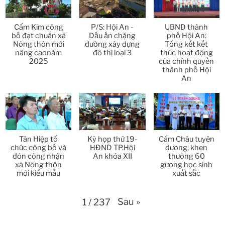
Thời sự thứ 6 Ngày 27-3-2026
24:11
Cẩm Kim công
P/S: Hội An -
UBND thành
bố đạt chuẩn xã
Dấu ấn chặng
phố Hội An:
Thời sự thứ 4 Ngày 25-3-2026
24:51
Nông thôn mới
đường xây dựng
Tổng kết kết
nâng caonăm
đô thị loại 3
thúc hoạt động
2025
của chính quyền
Thời sự thứ 2 Ngày 23-3-2026
27:17
thành phố Hội
An
Thời sự thứ 6 Ngày 20-3-2026
26:22
Thời sự thứ 4 Ngày 18-3-2026
25:20
Thời sự thứ 2 Ngày 16-3-2026
Tân Hiệp tổ
Kỳ họp thứ 19-
Cẩm Châu tuyên
23:02
chức công bố và
HĐND TP.Hội
dương, khen
đón công nhận
An khóa XII
thưởng 60
Thời sự thứ 6 Ngày 13-3-2026
27:04
xã Nông thôn
gương học sinh
mới kiểu mẫu
xuất sắc
Thời sự thứ 4 Ngày 11-3-2026
30:49
Sau
»
1
/
237
Thời sự thứ 2 Ngày 09-3-2026
27:24