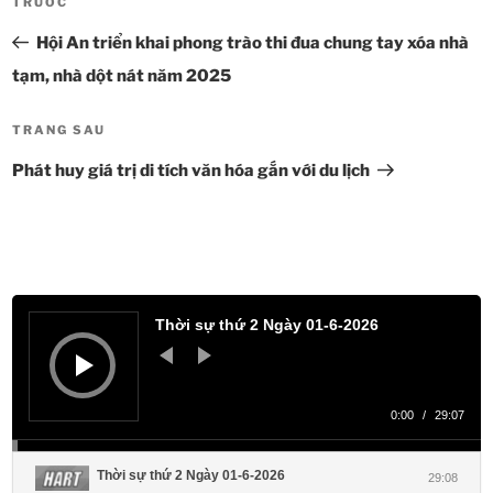
TRƯỚC
Bài
hướng
cũ
Hội An triển khai phong trào thi đua chung tay xóa nhà
bài
hơn
viết
tạm, nhà dột nát năm 2025
TRANG SAU
Bài
tiếp
Phát huy giá trị di tích văn hóa gắn với du lịch
theo
Trình
phát
Thời sự thứ 2 Ngày 01-6-2026
âm
thanh
0:00
/
29:07
Thời sự thứ 2 Ngày 01-6-2026
29:08