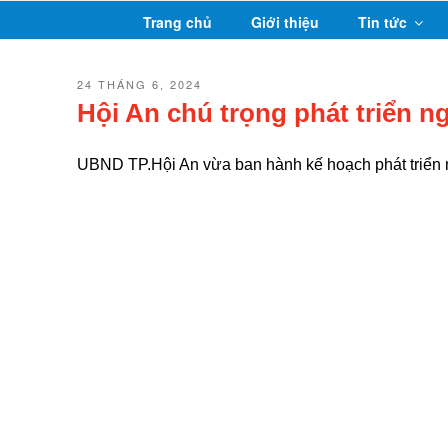
Chuyển
Trang chủ
Giới thiệu
Tin tức
đến
phần
nội
ĐĂNG
24 THÁNG 6, 2024
TRONG
dung
Hội An chú trọng phát triển 
UBND TP.Hội An vừa ban hành kế hoạch phát triển