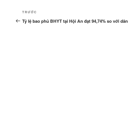
Điều
Bài
TRƯỚC
hướng
cũ
Tỷ lệ bao phủ BHYT tại Hội An đạt 94,74% so với dân
hơn
bài
viết