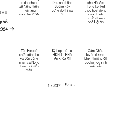
bố đạt chuẩn
Dấu ấn chặng
phố Hội An:
xã Nông thôn
đường xây
Tổng kết kết
mới nâng
dựng đô thị loại
thúc hoạt động
Bài
SAU
Thời sự thứ 2 Ngày 13-4-
caonăm 2025
3
của chính
34:40
quyền thành
2026
tiếp
 phố
phố Hội An
theo
2024
Thời sự thứ 6 Ngày 10-4-
25:37
2026
Thời sự thứ 4 Ngày 8-4-2026
26:38
Tân Hiệp tổ
Kỳ họp thứ 19-
Cẩm Châu
chức công bố
HĐND TP.Hội
tuyên dương,
và đón công
An khóa XII
khen thưởng 60
nhận xã Nông
gương học sinh
Thời sự thứ 2 Ngày 6-4-2026
28:21
thôn mới kiểu
xuất sắc
mẫu
Thời sự thứ 6 Ngày 3-4-2026
24:01
Sau
»
1
/
237
Thời sự thứ 4 Ngày 1-4-2026
28:11
Thời sự thứ 2 Ngày 30-3-
31:14
2026
Thời sự thứ 6 Ngày 27-3-
24:11
2026