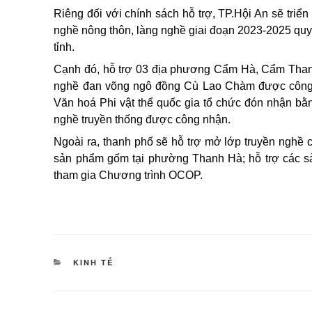
Riêng đối với chính sách hỗ trợ, TP.Hội An sẽ triể
nghề nông thôn, làng nghề giai đoạn 2023-2025 quy
tỉnh.
Cạnh đó, hỗ trợ 03 địa phương Cẩm Hà, Cẩm Than
nghề đan võng ngô đồng Cù Lao Chàm được công n
Văn hoá Phi vật thể quốc gia tổ chức đón nhận b
nghề truyền thống được công nhận.
Ngoài ra, thanh phố sẽ hỗ trợ mở lớp truyền nghề 
sản phẩm gốm tại phường Thanh Hà; hỗ trợ các sả
tham gia Chương trình OCOP.
DANH
KINH TẾ
MỤC