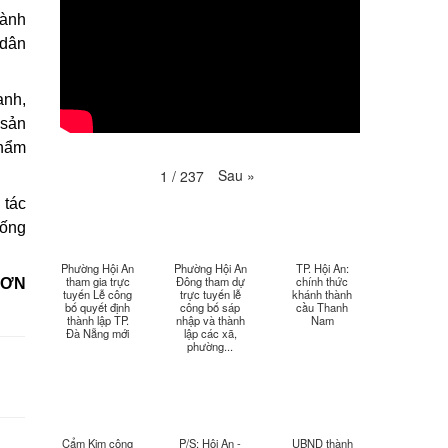
Thời sự thứ 4 Ngày 29-4-
25:52
gành
2026
 dân
Thời sự thứ 2 Ngày 27-4-
26:17
2026
anh,
 sản
Thoi-su-thu-6-Ngay 24-04-
29:07
2026
phẩm
Sau
»
1
/
237
Thời sự thứ 4 Ngày 22-
27:59
 tác
4.-2026
hống
Thời sự thứ 2 Ngày 20-4-
31:53
2026
Phường Hội An
Phường Hội An
TP. Hội An:
tham gia trực
Đông tham dự
chính thức
SƠN
tuyến Lễ công
trực tuyến lễ
khánh thành
bố quyết định
công bố sáp
cầu Thanh
Thời sự thứ 6 Ngày 17-4-
26:27
thành lập TP.
nhập và thành
Nam
2026
Đà Nẵng mới
lập các xã,
phường...
Thời sự thứ 6 Ngày 17-4-
25:13
2026
Thời sự thứ 4 Ngày 15-4-
26:11
Cẩm Kim công
P/S: Hội An -
UBND thành
2026