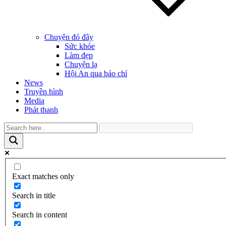
Chuyện đó đây
Sức khỏe
Làm đẹp
Chuyện lạ
Hội An qua báo chí
News
Truyền hình
Media
Phát thanh
Exact matches only
Search in title
Search in content