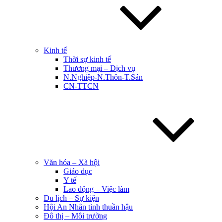
Kinh tế
Thời sự kinh tế
Thương mại – Dịch vụ
N.Nghiệp-N.Thôn-T.Sản
CN-TTCN
Văn hóa – Xã hội
Giáo dục
Y tế
Lao động – Việc làm
Du lịch – Sự kiện
Hội An Nhân tình thuần hậu
Đô thị – Môi trường