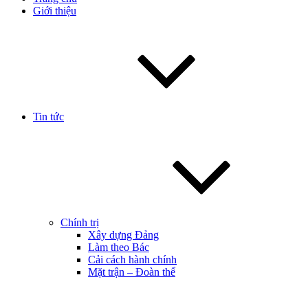
Giới thiệu
Tin tức
Chính trị
Xây dựng Đảng
Làm theo Bác
Cải cách hành chính
Mặt trận – Đoàn thể