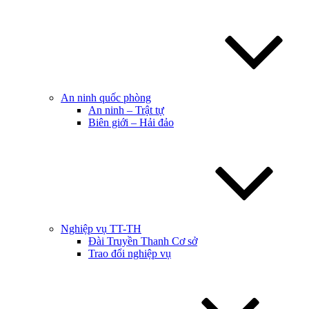
An ninh quốc phòng
An ninh – Trật tự
Biên giới – Hải đảo
Nghiệp vụ TT-TH
Đài Truyền Thanh Cơ sở
Trao đổi nghiệp vụ