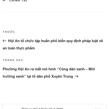
DANH
CHÍNH TRỊ
MỤC
Điều
Bài
TRƯỚC
hướng
cũ
Hội An tổ chức tập huấn phổ biến quy định pháp luật về
bài
hơn
viết
an toàn thực phẩm
Bài
TRANG SAU
tiếp
Phường Hội An ra mắt mô hình “Công dân xanh – Môi
theo
trường xanh” tại tổ dân phố Xuyên Trung