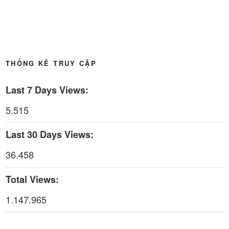
Thời sự thứ 6 Ngày 08-5-2026
26:00
Thời sự thứ 4 Ngày 6-5-2026
28:59
THỐNG KÊ TRUY CẬP
Thời sự thứ 2 Ngày 4-5-2026
23:54
Last 7 Days Views:
Thời sự thứ 6 Ngày 1-5-2026
26:01
5.515
Thời sự thứ 4 Ngày 29-4-2026
25:52
Last 30 Days Views:
Thời sự thứ 2 Ngày 27-4-2026
26:17
36.458
Thoi-su-thu-6-Ngay 24-04-2026
29:07
Total Views:
Thời sự thứ 4 Ngày 22-4.-2026
27:59
1.147.965
Thời sự thứ 2 Ngày 20-4-2026
31:53