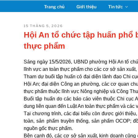
Chuyển
Trang chủ
Giới thiệu
Tin tức
đến
phần
nội
ĐĂNG
15 THÁNG 5, 2026
TRONG
dung
Hội An tổ chức tập huấn phổ b
thực phẩm
Sáng ngày 15/5/2026, UBND phường Hội An tổ chức 
lĩnh vực an toàn thực phẩm cho các cơ sở sản xuất
Tham dự buổi tập huấn có đại diện lãnh đạo Chi 
Hội An; đại diện Công an phường, các cơ quan ch
thực phẩm thuộc lĩnh vực Nông nghiệp và Công Thư
Buổi tập huấn do các báo cáo viên thuộc Chi cục A
dung liên quan đến Luật An toàn thực phẩm và các v
Tại chương trình, các đại biểu còn được giới thiệu
toàn, sản phẩm truyền thống, sản phẩm OCOP; đồ
nguồn gốc thực phẩm.
Bên cạnh đó, các cơ sở sản xuất, kinh doanh cũng