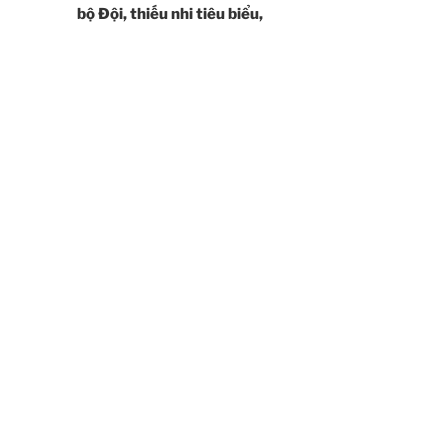
bộ Đội, thiếu nhi tiêu biểu,
viết