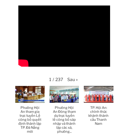
Thời sự thứ 4 Ngày 6-5-2026
28:59
Thời sự thứ 2 Ngày 4-5-2026
23:54
Thời sự thứ 6 Ngày 1-5-2026
26:01
Thời sự thứ 4 Ngày 29-4-
25:52
2026
Thời sự thứ 2 Ngày 27-4-
26:17
2026
Sau
»
1
/
237
Thoi-su-thu-6-Ngay 24-04-
29:07
2026
Thời sự thứ 4 Ngày 22-
27:59
4.-2026
Phường Hội
Phường Hội
TP. Hội An:
An tham gia
An Đông tham
chính thức
trực tuyến Lễ
dự trực tuyến
khánh thành
Thời sự thứ 2 Ngày 20-4-
công bố quyết
lễ công bố sáp
cầu Thanh
31:53
định thành lập
nhập và thành
Nam
2026
TP. Đà Nẵng
lập các xã,
mới
phường...