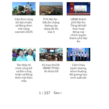
Thời sự thứ 6 Ngày 17-4-
26:27
2026
Thời sự thứ 6 Ngày 17-4-
25:13
Cẩm Kim công
P/S: Hội An -
UBND thành
2026
bố đạt chuẩn
Dấu ấn chặng
phố Hội An:
xã Nông thôn
đường xây
Tổng kết kết
mới nâng
dựng đô thị
thúc hoạt
Thời sự thứ 4 Ngày 15-4-
caonăm 2025
loại 3
động của
26:11
2026
chính quyền
thành phố Hội
An
Thời sự thứ 2 Ngày 13-4-
34:40
2026
Thời sự thứ 6 Ngày 10-4-
25:37
2026
Tân Hiệp tổ
Kỳ họp thứ 19-
Cẩm Châu
chức công bố
HĐND TP.Hội
tuyên dương,
và đón công
An khóa XII
khen thưởng
nhận xã Nông
60 gương học
Thời sự thứ 4 Ngày 8-4-2026
26:38
thôn mới kiểu
sinh xuất sắc
mẫu
Thời sự thứ 2 Ngày 6-4-2026
28:21
Sau
»
1
/
237
Thời sự thứ 6 Ngày 3-4-2026
24:01