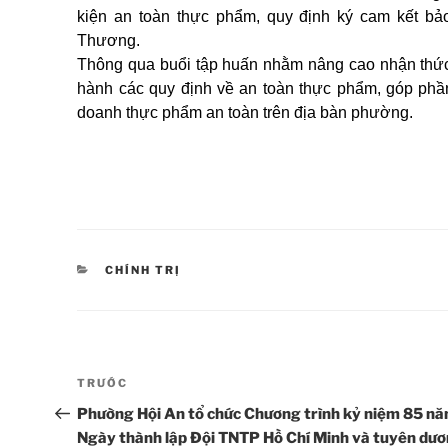
kiện an toàn thực phẩm, quy định ký cam kết b
Thương.
Thông qua buổi tập huấn nhằm nâng cao nhận thức,
hành các quy định về an toàn thực phẩm, góp phầ
doanh thực phẩm an toàn trên địa bàn phường.
DANH
CHÍNH TRỊ
MỤC
Điều
Bài
TRƯỚC
hướng
cũ
Phường Hội An tổ chức Chương trình kỷ niệm 85 n
hơn
Ngày thành lập Đội TNTP Hồ Chí Minh và tuyên dươ
bài