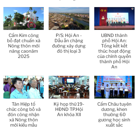
bố đạt chuẩn xã
Dấu ấn chặng
phố Hội An:
Thời sự thứ 4 Ngày 25-3-2026
24:51
Nông thôn mới
đường xây dựng
Tổng kết kết
nâng caonăm
đô thị loại 3
thúc hoạt động
2025
của chính quyền
Thời sự thứ 2 Ngày 23-3-2026
27:17
thành phố Hội
An
Thời sự thứ 6 Ngày 20-3-2026
26:22
Thời sự thứ 4 Ngày 18-3-2026
25:20
Thời sự thứ 2 Ngày 16-3-2026
Tân Hiệp tổ
Kỳ họp thứ 19-
Cẩm Châu tuyên
23:02
chức công bố và
HĐND TP.Hội
dương, khen
đón công nhận
An khóa XII
thưởng 60
Thời sự thứ 6 Ngày 13-3-2026
27:04
xã Nông thôn
gương học sinh
mới kiểu mẫu
xuất sắc
Thời sự thứ 4 Ngày 11-3-2026
30:49
Sau
»
1
/
237
Thời sự thứ 2 Ngày 09-3-2026
27:24
Thời sự thứ 6 Ngày 06-3-2026
26:47