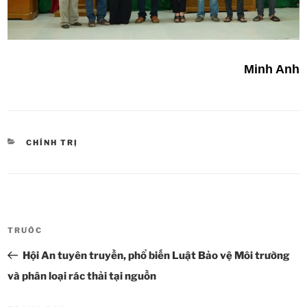
Minh Anh
DANH
CHÍNH TRỊ
MỤC
Điều
TRƯỚC
Bài
hướng
cũ
Hội An tuyên truyền, phổ biến Luật Bảo vệ Môi trường
bài
hơn
viết
và phân loại rác thải tại nguồn