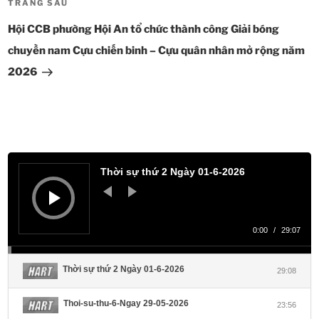
TRANG SAU
Bài
tiếp
Hội CCB phường Hội An tổ chức thành công Giải bóng
theo
chuyền nam Cựu chiến binh – Cựu quân nhân mở rộng năm
2026
Trình
phát
Thời sự thứ 2 Ngày 01-6-2026
âm
thanh
0:00
/
29:07
Thời sự thứ 2 Ngày 01-6-2026
29:08
Thoi-su-thu-6-Ngay 29-05-2026
23:56