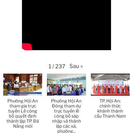
Thời sự thứ 4 Ngày 15-4-2026
26:11
Thời sự thứ 2 Ngày 13-4-2026
34:40
Sau
»
1
/
237
Thời sự thứ 6 Ngày 10-4-2026
25:37
Thời sự thứ 4 Ngày 8-4-2026
26:38
Phường Hội An
Phường Hội An
TP. Hội An:
Thời sự thứ 2 Ngày 6-4-2026
28:21
tham gia trực
Đông tham dự
chính thức
tuyến Lễ công
trực tuyến lễ
khánh thành
bố quyết định
công bố sáp
cầu Thanh Nam
Thời sự thứ 6 Ngày 3-4-2026
24:01
thành lập TP. Đà
nhập và thành
Nẵng mới
lập các xã,
phường...
Thời sự thứ 4 Ngày 1-4-2026
28:11
Thời sự thứ 2 Ngày 30-3-2026
31:14
Thời sự thứ 6 Ngày 27-3-2026
24:11
Cẩm Kim công
P/S: Hội An -
UBND thành