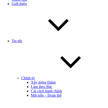
Giới thiệu
Tin tức
Chính trị
Xây dựng Đảng
Làm theo Bác
Cải cách hành chính
Mặt trận – Đoàn thể