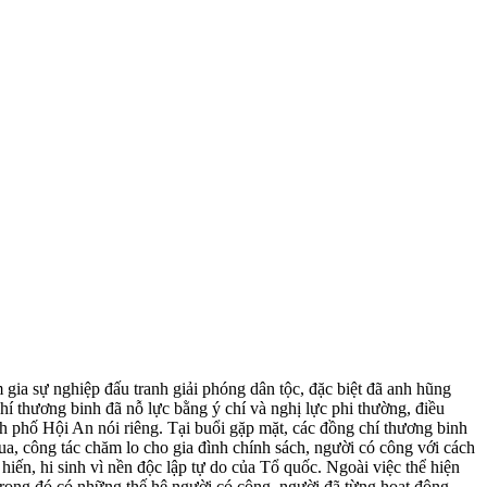
gia sự nghiệp đấu tranh giải phóng dân tộc, đặc biệt đã anh hũng
thương binh đã nỗ lực bằng ý chí và nghị lực phi thường, điều
nh phố Hội An nói riêng. Tại buổi gặp mặt, các đồng chí thương binh
a, công tác chăm lo cho gia đình chính sách, người có công với cách
ến, hi sinh vì nền độc lập tự do của Tổ quốc. Ngoài việc thể hiện
trong đó có những thế hệ người có công, người đã từng hoạt động,