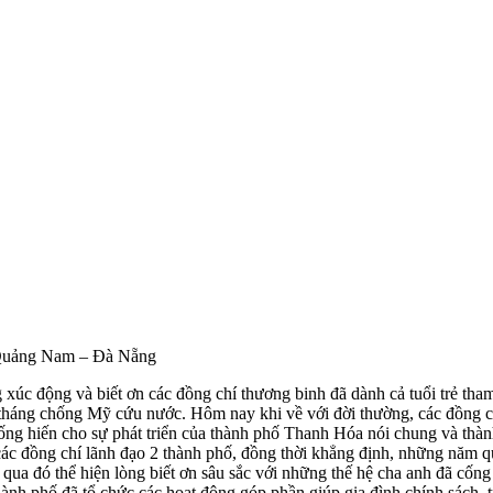
g Quảng Nam – Đà Nẵng
úc động và biết ơn các đồng chí thương binh đã dành cả tuổi trẻ tham 
áng chống Mỹ cứu nước. Hôm nay khi về với đời thường, các đồng chí 
 cống hiến cho sự phát triển của thành phố Thanh Hóa nói chung và thà
các đồng chí lãnh đạo 2 thành phố, đồng thời khẳng định, những năm qu
 đó thể hiện lòng biết ơn sâu sắc với những thế hệ cha anh đã cống hi
ành phố đã tổ chức các hoạt động góp phần giúp gia đình chính sách, 