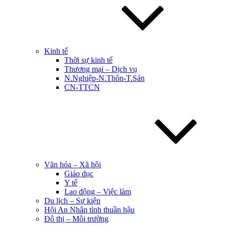
Kinh tế
Thời sự kinh tế
Thương mại – Dịch vụ
N.Nghiệp-N.Thôn-T.Sản
CN-TTCN
Văn hóa – Xã hội
Giáo dục
Y tế
Lao động – Việc làm
Du lịch – Sự kiện
Hội An Nhân tình thuần hậu
Đô thị – Môi trường