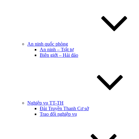
An ninh quốc phòng
An ninh – Trật tự
Biên giới – Hải đảo
Nghiệp vụ TT-TH
Đài Truyền Thanh Cơ sở
Trao đổi nghiệp vụ