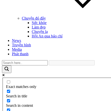
Chuyện đó đây
Sức khỏe
Làm đẹp
Chuyện lạ
Hội An qua báo chí
News
Truyền hình
Media
Phát thanh
Exact matches only
Search in title
Search in content