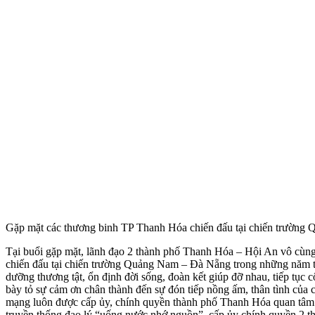
Gặp mặt các thương binh TP Thanh Hóa chiến đấu tại chiến trườn
Tại buổi gặp mặt, lãnh đạo 2 thành phố Thanh Hóa – Hội An vô cùng x
chiến đấu tại chiến trường Quảng Nam – Đà Nẵng trong những năm th
dưỡng thương tật, ổn định đời sống, đoàn kết giúp đỡ nhau, tiếp tục
bày tỏ sự cảm ơn chân thành đến sự đón tiếp nồng ấm, thân tình của 
mạng luôn được cấp ủy, chính quyền thành phố Thanh Hóa quan tâm qua
truyền thống đạo lý “uống nước nhớ nguồn”, cấp ủy chính quyền 2 th