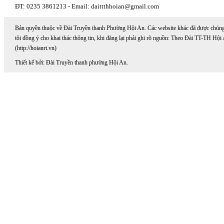
ĐT: 0235 3861213 - Email: daittthhoian@gmail.com
Bản quyền thuộc về Đài Truyền thanh Phường Hội An. Các website khác đã được chún
tôi đồng ý cho khai thác thông tin, khi đăng lại phải ghi rõ nguồn: Theo Đài TT-TH Hội
(http://hoianrt.vn)
Thiết kế bởi: Đài Truyền thanh phường Hội An.