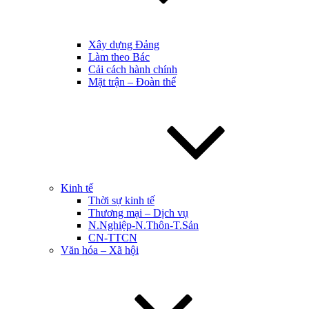
Xây dựng Đảng
Làm theo Bác
Cải cách hành chính
Mặt trận – Đoàn thể
Kinh tế
Thời sự kinh tế
Thương mại – Dịch vụ
N.Nghiệp-N.Thôn-T.Sản
CN-TTCN
Văn hóa – Xã hội