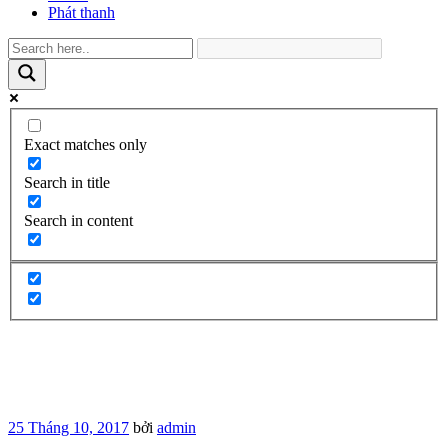
Phát thanh
Exact matches only
Search in title
Search in content
Đăng
25 Tháng 10, 2017
bởi
admin
trong