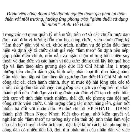
Đoàn viên công đoàn khối doanh nghiệp tham gia phát túi thân
thiện với môi trường, hưởng ứng phong trào “giảm thiểu sử dụng
túi nilon”- Ảnh: Đỗ Huấn
Trong các cơ quan quản lý nhà nước, trên cơ sở các chuẩn mực đạo
đức, các đơn vị hướng dẫn cán bộ, công chức, viên chức đăng ký
“làm theo” gắn với vị trí, chức trách, nhiệm vụ để phấn đấu thực
hiện và định kỳ tổ chức đánh giá việc “làm theo” ổn định nền nếp,
góp phần điều chỉnh, uốn nắn và ngăn chặn những biểu hiện suy
thoái về đạo đức và các hành vi tiêu cực: đồng thời lấy kết quả học
tập và làm theo tấm gương đạo đức Hồ Chí Minh làm 1 trong
những tiêu chuẩn đánh giá, bình xét, phân loại thi đua hằng năm.
Gắn việc học tập và làm theo tấm gương đạo đức Hồ Chí Minh với
công tác cải cách hành chính, duy trì mức độ hài lòng của các tổ
chức, công dân đối với việc cung ứng các dịch vụ công trên địa bàn
thành phố nên lãnh đạo và công đoàn các đơn vị đã tạo chuyển biến
tích cực về tinh thần trách nhiệm, thái độ, tác phong của đội ngũ
công chức viên chức. Chất lượng công tác được nâng lên, giảm bớt
phiền hà đối với nhân dân. Bí thư chi bộ VP HĐND – UBND
thành phố Phan Ngọc Nhơn Kiệt cho rằng, nhờ kiên quyết và
nghiêm túc “làm theo” tư tưởng này nên thái độ, tinh thần làm việc
của cán bộ chuyển biến tích cực, đặc biệt là tư cách, tác phong tiếp
công dân có nhiều tiến bộ, đơn thư phản ánh của nhân dân về việc