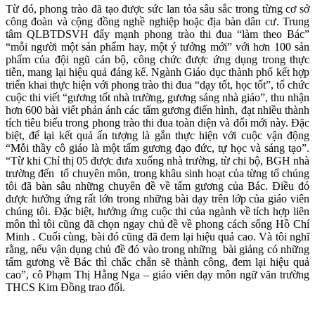
Từ đó, phong trào đã tạo được sức lan tỏa sâu sắc trong từng cơ sở
công đoàn và cộng đồng nghề nghiệp hoặc địa bàn dân cư. Trung
tâm QLBTDSVH đẩy mạnh phong trào thi đua “làm theo Bác”
“mỗi người một sản phẩm hay, một ý tưởng mới” với hơn 100 sản
phẩm của đội ngũ cán bộ, công chức được ứng dụng trong thực
tiễn, mang lại hiệu quả đáng kể. Ngành Giáo dục thành phố kết hợp
triển khai thực hiện với phong trào thi đua “dạy tốt, học tốt”, tổ chức
cuộc thi viết “gương tốt nhà trường, gương sáng nhà giáo”, thu nhận
hơn 600 bài viết phản ánh các tấm gương điển hình, đạt nhiều thành
tích tiêu biểu trong phong trào thi đua toàn diện và đổi mới này. Đặc
biệt, để lại kết quả ấn tượng là gắn thực hiện với cuộc vận động
“Mỗi thầy cô giáo là một tấm gương đạo đức, tự học và sáng tạo”.
“Từ khi Chỉ thị 05 được đưa xuống nhà trường, từ chi bộ, BGH nhà
trường đến tổ chuyên môn, trong khâu sinh hoạt của từng tổ chúng
tôi đã bàn sâu những chuyên đề về tấm gương của Bác. Điều đó
được hưởng ứng rất lớn trong những bài dạy trên lớp của giáo viên
chúng tôi. Đặc biệt, hưởng ứng cuộc thi của ngành về tích hợp liên
môn thì tôi cũng đã chọn ngay chủ đề về phong cách sống Hồ Chí
Minh . Cuối cùng, bài đó cũng đã đem lại hiệu quả cao. Và tôi nghĩ
rằng, nếu vận dụng chủ đề đó vào trong những bài giảng có những
tấm gương về Bác thì chắc chắn sẽ thành công, đem lại hiệu quả
cao”, cô Phạm Thị Hằng Nga – giáo viên dạy môn ngữ văn trường
THCS Kim Đồng trao đổi.