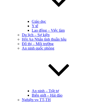
Giáo dục
Y tế
Lao động – Việc làm
Du lịch – Sự kiện
Hội An Nhân tình thuần hậu
Đô thị – Môi trường
An ninh quốc phòng
An ninh – Trật tự
Biên giới – Hải đảo
Nghiệp vụ TT-TH