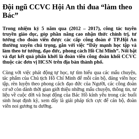
Đội ngũ CCVC Hội An thi đua “làm theo
Bác”
Trong nhiệm kỳ 5 năm qua (2012 – 2017), công tác tuyên
truyền giáo dục, góp phần nâng cao nhận thức chính trị, tư
tưởng cho đoàn viên được các cấp công đoàn ở TP.Hội An
thường xuyên chú trọng, gắn với việc “Đẩy mạnh học tập và
làm theo tư tưởng, đạo đức, phong cách Hồ Chí Minh”. Nổi bật
và đạt kết quả phấn khởi là đoàn viên công đoàn khối CCVC
thuộc các đơn vị HCSN trên địa bàn thành phố.
Cùng với việc phát động tự học, tự tìm hiểu qua các mẩu chuyện,
tác phẩm của Chủ tịch Hồ Chí Minh để mỗi cán bộ, đảng viên học
tập, rèn luyện theo phong cách đạo đức của Người, các công đoàn
cơ sở còn dành thời gian giới thiệu những mẩu chuyện, thông tin, tư
liệu về cuộc đời và hoạt động của Bác Hồ kính yêu trong các buổi
sinh hoạt định kỳ, xem đây là giải pháp tích cực để cán bộ, đoàn
viên noi gương tu dưỡng.