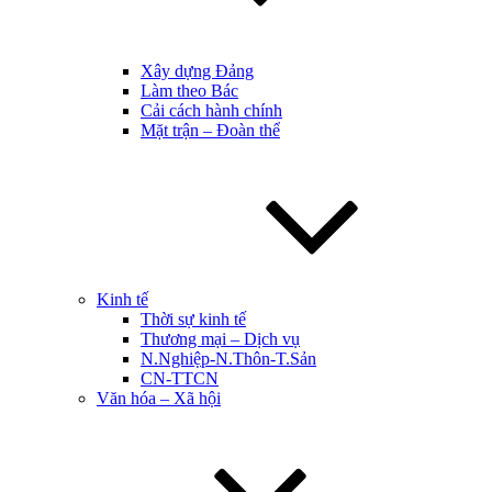
Xây dựng Đảng
Làm theo Bác
Cải cách hành chính
Mặt trận – Đoàn thể
Kinh tế
Thời sự kinh tế
Thương mại – Dịch vụ
N.Nghiệp-N.Thôn-T.Sản
CN-TTCN
Văn hóa – Xã hội