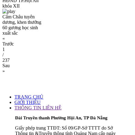
HĐND TP.Hội An
khóa XII
Cẩm Châu tuyên
dương, khen thưởng
60 gương học sinh
xuất sắc
«
Trước
1
/
237
Sau
»
TRANG CHỦ
GIỚI THIỆU
THÔNG TIN LIÊN HỆ
Đài Truyền thanh Phường Hội An, TP Đà Nẵng
Giấy phép trang TTĐT: Số 09/GP-Sở TTTT do Sở
Thông tin &Truyền thông tỉnh Quảng Nam cấp ngày