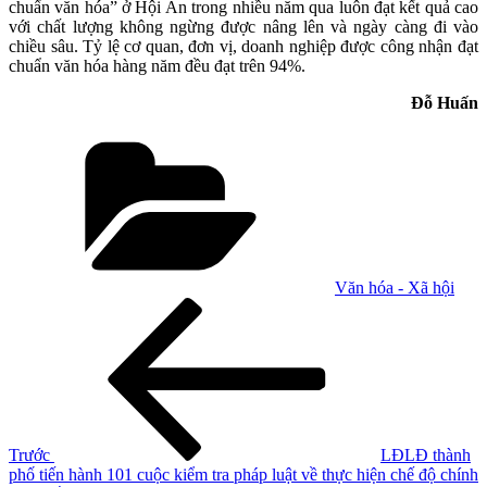
chuẩn văn hóa” ở Hội An trong nhiều năm qua luôn đạt kết quả cao
với chất lượng không ngừng được nâng lên và ngày càng đi vào
chiều sâu. Tỷ lệ cơ quan, đơn vị, doanh nghiệp được công nhận đạt
chuẩn văn hóa hàng năm đều đạt trên 94%.
Đỗ Huấn
Danh
mục
Văn hóa - Xã hội
Điều
Bài
cũ
hướng
hơn
bài
viết
Trước
LĐLĐ thành
phố tiến hành 101 cuộc kiểm tra pháp luật về thực hiện chế độ chính