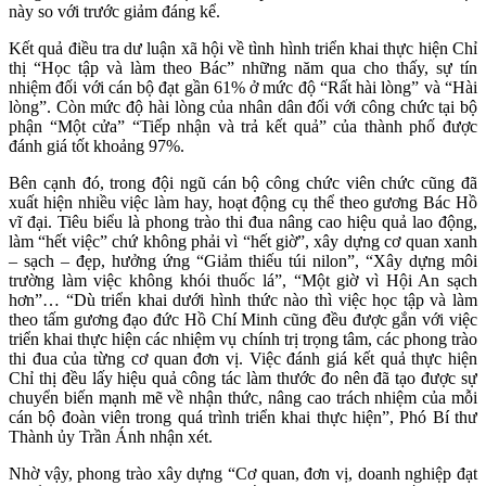
này so với trước giảm đáng kể.
Kết quả điều tra dư luận xã hội về tình hình triển khai thực hiện Chỉ
thị “Học tập và làm theo Bác” những năm qua cho thấy, sự tín
nhiệm đối với cán bộ đạt gần 61% ở mức độ “Rất hài lòng” và “Hài
lòng”. Còn mức độ hài lòng của nhân dân đối với công chức tại bộ
phận “Một cửa” “Tiếp nhận và trả kết quả” của thành phố được
đánh giá tốt khoảng 97%.
Bên cạnh đó, trong đội ngũ cán bộ công chức viên chức cũng đã
xuất hiện nhiều việc làm hay, hoạt động cụ thể theo gương Bác Hồ
vĩ đại. Tiêu biểu là phong trào thi đua nâng cao hiệu quả lao động,
làm “hết việc” chứ không phải vì “hết giờ”, xây dựng cơ quan xanh
– sạch – đẹp, hưởng ứng “Giảm thiếu túi nilon”, “Xây dựng môi
trường làm việc không khói thuốc lá”, “Một giờ vì Hội An sạch
hơn”… “Dù triển khai dưới hình thức nào thì việc học tập và làm
theo tấm gương đạo đức Hồ Chí Minh cũng đều được gắn với việc
triển khai thực hiện các nhiệm vụ chính trị trọng tâm, các phong trào
thi đua của từng cơ quan đơn vị. Việc đánh giá kết quả thực hiện
Chỉ thị đều lấy hiệu quả công tác làm thước đo nên đã tạo được sự
chuyển biến mạnh mẽ về nhận thức, nâng cao trách nhiệm của mỗi
cán bộ đoàn viên trong quá trình triển khai thực hiện”, Phó Bí thư
Thành ủy Trần Ánh nhận xét.
Nhờ vậy, phong trào xây dựng “Cơ quan, đơn vị, doanh nghiệp đạt