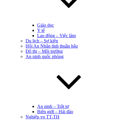
Giáo dục
Y tế
Lao động – Việc làm
Du lịch – Sự kiện
Hội An Nhân tình thuần hậu
Đô thị – Môi trường
An ninh quốc phòng
An ninh – Trật tự
Biên giới – Hải đảo
Nghiệp vụ TT-TH