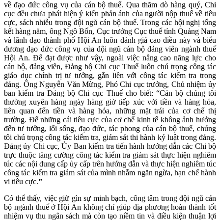
về đạo đức công vụ của cán bộ thuế. Qua thăm dò hàng quý, Chi
cục đều chưa phát hiện ý kiến phản ánh của người nộp thuế về tiêu
cực, sách nhiễu trong đội ngũ cán bộ thuế. Trong các hội nghị tổng
kết hàng năm, ông Ngô Bốn, Cục trưởng Cục thuế tỉnh Quảng Nam
và lãnh đạo thành phố Hội An luôn đánh giá cao điều này và biểu
dương đạo đức công vụ của đội ngũ cán bộ đảng viên ngành thuế
Hội An. Để đạt được như vậy, ngoài việc nâng cao năng lực cho
cán bộ, đảng viên, Đảng bộ Chi cục Thuế luôn chú trọng công tác
giáo dục chính trị tư tưởng, gắn liền với công tác kiểm tra trong
đảng. Ông Nguyễn Văn Mừng, Phó Chi cục trưởng, Chủ nhiệm ủy
ban kiểm tra Đảng bộ Chi cục Thuế cho biết: “Cán bộ chúng tôi
thường xuyên hàng ngày hàng giờ tiếp xúc với tiền và hàng hóa,
liên quan đến tiền và hàng hóa, những mặt trái của cơ chế thị
trường. Để những cái tiêu cực của cơ chế kinh tế không ảnh hưởng
đến tư tưởng, lối sống, đạo đức, tác phong của cán bộ thuế, chúng
tôi chú trọng công tác kiểm tra, giám sát thi hành kỷ luật trong đảng.
Đảng ủy Chi cục, Ủy Ban kiểm tra tiến hành hướng dẫn các Chi bộ
trực thuộc tăng cường công tác kiểm tra giám sát thực hiện nghiêm
túc các nội dung cấp ủy cấp trên hướng dẫn và thực hiện nghiêm túc
công tác kiểm tra giám sát của mình nhằm ngăn ngừa, hạn chế hành
vi tiêu cực.
”
Có thể thấy, việc giữ gìn sự minh bạch, công tâm trong đội ngũ cán
bộ ngành thuế ở Hội An không chỉ giúp địa phương hoàn thành tốt
nhiệm vụ thu ngân sách mà còn tạo niềm tin và điều kiện thuận lợi