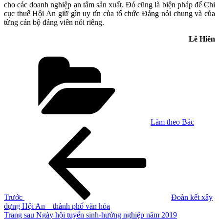
cho các doanh nghiệp an tâm sản xuất. Đó cũng là biện pháp để Chi
cục thuế Hội An giữ gìn uy tín của tổ chức Đảng nói chung và của
từng cán bộ đảng viên nói riêng.
Lê Hiền
Danh
mục
Làm theo Bác
Điều
Bài
cũ
hướng
hơn
bài
viết
Trước
Đoàn kết xây
dựng Hội An – thành phố văn hóa
Bài
Trang sau
Ngày hội tuyển sinh-hướng nghiệp năm 2019