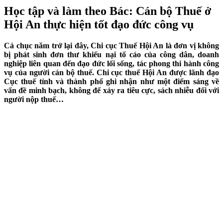
Học tập và làm theo Bác: Cán bộ Thuế ở
Hội An thực hiện tốt đạo đức công vụ
Cả chục năm trở lại đây, Chi cục Thuế Hội An là đơn vị không
bị phát sinh đơn thư khiếu nại tố cáo của công dân, doanh
nghiệp liên quan đến đạo đức lối sống, tác phong thi hành công
vụ của người cán bộ thuế. Chi cục thuế Hội An được lãnh đạo
Cục thuế tỉnh và thành phố ghi nhận như một điểm sáng về
vấn đề minh bạch, không để xảy ra tiêu cực, sách nhiễu đối với
người nộp thuế…