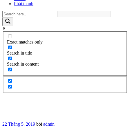
Phát thanh
Exact matches only
Search in title
Search in content
Đăng
22 Tháng 5, 2019
bởi
admin
trong