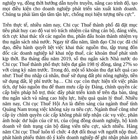
nghiệp vụ, đồng thời hướng dẫn tuyên truyền, nâng cao trình độ, tạo
mọi điều kiện cho doanh nghiệp phát triển sản xuất kinh doanh.
Chúng ta phải làm tận tâm tận lực, chống mọi hiện tượng tiêu cực”.
Trên thực tế, nhiều năm nay, Chi cục Thuế thành phố đã đặt mục
tiêu phát huy cao độ vai trò trách nhiệm của từng cán bộ, đảng viên,
tích cực khai thác tốt các nguồn thu, phấn đấu hoàn thành nhiệm vụ
thu ngân sách nhà nước. Ngay từ đầu năm, lãnh đạo Chi cục đã chỉ
đạo, điều hành quyết liệt việc khai thác nguồn thu, tập trung đôn
đốc các doanh nghiệp kê khai nộp thuế, các khoản thuế phát sinh
kịp thời. Ba tháng đầu năm 2019, số thu ngân sách Nhà nước do
Chi cục Thuế thành phố thực hiện đạt gần 198 tỷ đồng, tăng 27% so
với cùng kỳ năm trước. Trong đó, một số khoản thu đạt kết quả cao
như: Thuế thu nhập cá nhân, thuế sử dụng đất phi nông nghiệp, tiền
sử dụng đất, lệ phí trước bạ… Chi cục còn thực hiện tốt việc phân
tích, dự báo nguồn thu để tham mưu cấp ủy Đảng, chính quyền các
cấp biện pháp hỗ trợ, thúc đẩy phát triển kinh tế trên địa bàn, tăng
thu ngân sách và nâng cao hiệu lực, hiệu quả quản lý thuế. Nhiều
năm nay, Chi cục Thuế Hội An là điểm sáng của ngành thuế tỉnh
Quảng Nam trong việc không xảy ra tiêu cực. Ngành thuế cũng như
cấp ủy chính quyền các cấp không phải tiếp nhận các vụ việc, phản
ánh hoặc dư luận của cử tri, của cộng đồng doanh nghiệp, hộ kinh
doanh về tình trạng cán bộ đảng viên tiêu cực, sách nhiễu. Hàng
năm Chi cục Thuế luôn tổ chức 4 đợt đối thoại với người nộp thuế,
phát hành phiếu thăm dò ý kiến doanh nghiệp để ghi nhận phản ánh