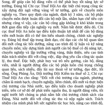
Song, để giúp cán bộ đảng viên có thể phát huy tốt năng lực sở
trường, Đảng bộ Chi cục Thuế Hội An đặc biệt chú trọng công tác
xây dựng đội ngũ vững vàng về tư tưởng, giỏi về chuyên môn
nghiệp vụ. Theo quy định của ngành, định kỳ 3 năm, các bộ phận
chuyên môn được hoán đổi cán bộ một lần, nhằm hạn chế tiêu cực
nhưng cũng vì vậy, các cán bộ cũng gặp không ít khó khăn trong
thời gian đầu tiếp cận nghiệp vụ mới. Nắm bắt được điều đó, Chi
cục thuế Hội An luôn tạo điều kiện thuận lợi nhất để cán bộ đảng
viên mới hoán đổi có thể tìm hiểu nhanh chóng, chính xác nghiệp
vụ. Đảng bộ thuế tập trung lãnh đạo, chỉ đạo các chi bộ quan tâm
đổi mới công tác bồi dưỡng, nâng cao trình độ lý luận và kỹ năng
chuyên môn; xây dựng hình ảnh người cán bộ thuế có đủ năng lực,
chuyên nghiệp và lập trường vững vàng, thân thiện, nêu cao tinh
thần trách nhiệm đối với công việc, đáp ứng yêu cầu công tác quản
lý, thu thuế. Đặc biệt, phát huy vai trò nêu gương, cán bộ, đảng
viên, nhất là người đứng đầu các bộ phận luôn chú trọng chống
quan liêu, sách nhiễu, đẩy lùi suy thoái về tư tưởng, đạo đức, lối
sống. Ông Phùng Ân, Đội trưởng Đội Kiểm tra thuế số 2, Chi cục
Thuế Hội An cho rằng: “Đối với chủ trương của ngành, phương
châm là minh bạch, chuyên nghiệp, liêm chính, đổi mới và thực hiện
chủ trương của Nhà nước, tạo điều kiện cho doanh nghiệp phát
triển, trên cơ sở đó để phát triển nguồn thu, là người đảng viên, tôi
nghĩ trước hết chúng ta phải nắm bắt chủ trương chính sách của
Đảng, Nhà nước đối với công tác thu và nộp ngân sách. Trách
nhiệm của mình phải hết sức nghiêm túc học hỏi, nâng cao trình độ,