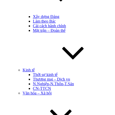
Xây dựng Đảng
Làm theo Bác
Cải cách hành chính
Mặt trận – Đoàn thể
Kinh tế
Thời sự kinh tế
Thương mại – Dịch vụ
N.Nghiệp-N.Thôn-T.Sản
CN-TTCN
Văn hóa – Xã hội