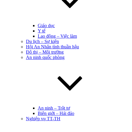
Giáo dục
Y tế
Lao động – Việc làm
Du lịch – Sự kiện
Hội An Nhân tình thuần hậu
Đô thị – Môi trường
An ninh quốc phòng
An ninh – Trật tự
Biên giới – Hải đảo
Nghiệp vụ TT-TH