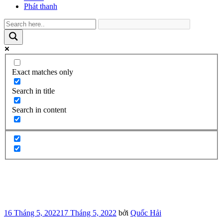
Phát thanh
Exact matches only
Search in title
Search in content
Đăng
16 Tháng 5, 2022
17 Tháng 5, 2022
bởi
Quốc Hải
trong