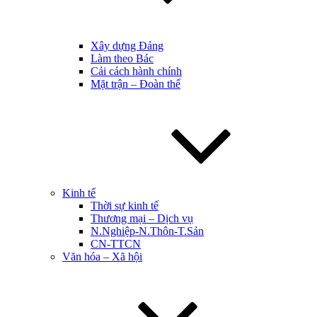
Xây dựng Đảng
Làm theo Bác
Cải cách hành chính
Mặt trận – Đoàn thể
Kinh tế
Thời sự kinh tế
Thương mại – Dịch vụ
N.Nghiệp-N.Thôn-T.Sản
CN-TTCN
Văn hóa – Xã hội