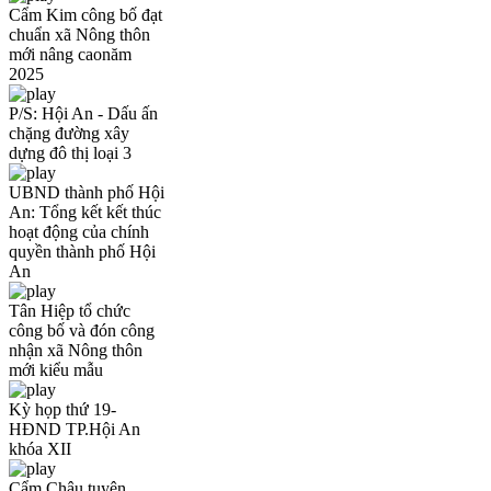
Cẩm Kim công bố đạt
chuẩn xã Nông thôn
mới nâng caonăm
2025
P/S: Hội An - Dấu ấn
chặng đường xây
dựng đô thị loại 3
UBND thành phố Hội
An: Tổng kết kết thúc
hoạt động của chính
quyền thành phố Hội
An
Tân Hiệp tổ chức
công bố và đón công
nhận xã Nông thôn
mới kiểu mẫu
Kỳ họp thứ 19-
HĐND TP.Hội An
khóa XII
Cẩm Châu tuyên