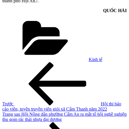
thành phố Hội An./.
QUỐC HẢI
Danh
mục
Kinh tế
Điều
Bài
cũ
hướng
hơn
bài
viết
Trước
Hội thi báo
cáo viên, tuyên truyền viên giỏi xã Cẩm Thanh năm 2022
Bài
Trang sau
Hội Nông dân phường Cẩm An ra mắt tổ hội nghề nghiệp
tiếp
thu gom rác thải nhựa đại dương
theo