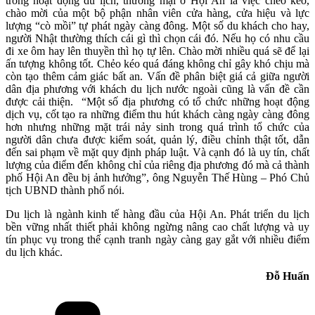
trong hoạt động du lịch, thương mại ở Hội An là việc chèo kéo,
chào mời của một bộ phận nhân viên cửa hàng, cửa hiệu và lực
lượng “cò mồi” tự phát ngày càng đông. Một số du khách cho hay,
người Nhật thường thích cái gì thì chọn cái đó. Nếu họ có nhu cầu
đi xe ôm hay lên thuyền thì họ tự lên. Chào mời nhiều quá sẽ để lại
ấn tượng không tốt. Chẻo kéo quá đáng không chỉ gây khó chịu mà
còn tạo thêm cảm giác bất an. Vấn đề phân biệt giá cả giữa người
dân địa phương với khách du lịch nước ngoài cũng là vấn đề cần
được cải thiện. “Một số địa phương có tổ chức những hoạt động
dịch vụ, cốt tạo ra những điểm thu hút khách càng ngày càng đông
hơn nhưng những mặt trái nảy sinh trong quá trình tổ chức của
người dân chưa được kiểm soát, quản lý, điều chỉnh thật tốt, dẫn
đến sai phạm về mặt quy định pháp luật. Và cạnh đó là uy tín, chất
lượng của điểm đến không chỉ của riêng địa phương đó mà cả thành
phố Hội An đều bị ảnh hưởng”, ông Nguyễn Thế Hùng – Phó Chủ
tịch UBND thành phố nói.
Du lịch là ngành kinh tế hàng đầu của Hội An. Phát triển du lịch
bền vững nhất thiết phải không ngừng nâng cao chất lượng và uy
tín phục vụ trong thế cạnh tranh ngày càng gay gắt với nhiều điểm
du lịch khác.
Đỗ Huấn
Danh
mục