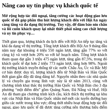
Nâng cao uy tín phục vụ khách quốc tế
Mở rộng hợp tác đối ngoại, tăng cường các hoạt động giao lưu
quốc tế đã góp phần thu hút lượng khách đến với Hội An ngày
càng tăng và đa dạng thị trường. Tuy vậy, để đảm bảo níu chân
và lôi cuốn khách quay lại nhất thiết phải nâng cao chất lượng
và uy tín phục vụ…
Thời gian qua, lượng khách du lịch đến với Hội An tiếp tục tăng và
khá đa dạng về thị trường. Tổng lượt khách đến Hội An 9 tháng đầu
năm nay đạt khoảng 4 triệu 550 ngàn lượt, tăng gần 77% so với
cùng kỳ và vượt hơn 20% so với kế hoạch năm. Tổng lượt khách
tham quan đạt gần 3 triệu 475 ngàn lượt, tăng gần 87,5%, trong đó
khách quốc tế đạt hơn 2 triệu 773 ngàn lượt, tăng hơn 98%. Ngoài
thị trường khách truyền thống từ các nước Châu Âu, Úc và Bắc Mỹ
cơ bản được duy trì, lượng khách đến từ Nhật Bản và Hàn Quốc
thời gian gần đây đã tăng đáng kể. Nguyên nhân theo các nhà quản
lý và chuyên gia trong lĩnh vực này là từ năm 2013, cùng với
chương trình khai thác thị trường Hàn Quốc và Nhật Bản cho 3 địa
phương “một điểm đến” gồm Quảng Nam, Đà Nẵng và Huế, Hội
An đã tham gia chương trình kích cầu, kích thích thị trường tại khu
vực của Nhật Bản và Hàn Quốc nhân mở mới các tuyến đường bay
giữa các nước trong khu vực; đồng thời nhiều hoạt động hợp tác đối
ngoại, giao lưu quốc tế đã được tăng cường nên thương hiệu điểm