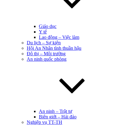
Giáo dục
Y tế
Lao động – Việc làm
Du lịch – Sự kiện
Hội An Nhân tình thuần hậu
Đô thị – Môi trường
An ninh quốc phòng
An ninh – Trật tự
Biên giới – Hải đảo
Nghiệp vụ TT-TH