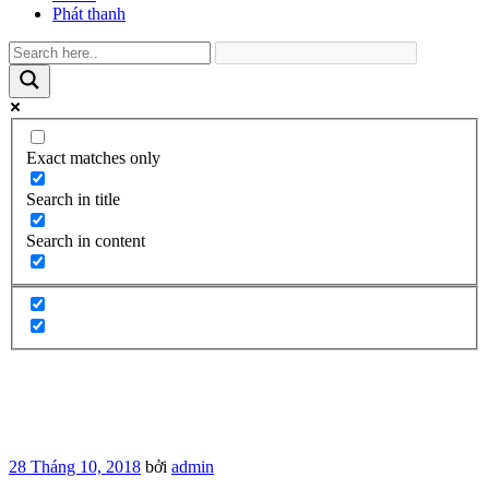
Phát thanh
Exact matches only
Search in title
Search in content
Đăng
28 Tháng 10, 2018
bởi
admin
trong