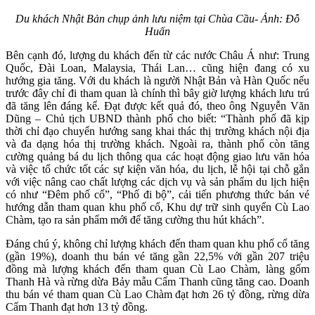
Du khách Nhật Bản chụp ảnh lưu niệm tại Chùa Cầu- Ảnh: Đỗ
Huấn
Bên cạnh đó, lượng du khách đến từ các nước Châu Á như: Trung
Quốc, Đài Loan, Malaysia, Thái Lan… cũng hiện đang có xu
hướng gia tăng. Với du khách là người Nhật Bản và Hàn Quốc nếu
trước đây chỉ đi tham quan là chính thì bây giờ lượng khách lưu trú
đã tăng lên đáng kể. Đạt được kết quả đó, theo ông Nguyễn Văn
Dũng – Chủ tịch UBND thành phố cho biết: “Thành phố đã kịp
thời chỉ đạo chuyển hướng sang khai thác thị trường khách nội địa
và đa dạng hóa thị trường khách. Ngoài ra, thành phố còn tăng
cường quảng bá du lịch thông qua các hoạt động giao lưu văn hóa
và việc tổ chức tốt các sự kiện văn hóa, du lịch, lễ hội tại chỗ gắn
với việc nâng cao chất lượng các dịch vụ và sản phẩm du lịch hiện
có như “Đêm phố cổ”, “Phố đi bộ”, cải tiến phương thức bán vé
hướng dẫn tham quan khu phố cổ, Khu dự trữ sinh quyển Cù Lao
Chàm, tạo ra sản phẩm mới để tăng cường thu hút khách”.
Đáng chú ý, không chỉ lượng khách đến tham quan khu phố cổ tăng
(gần 19%), doanh thu bán vé tăng gần 22,5% với gần 207 triệu
đồng mà lượng khách đến tham quan Cù Lao Chàm, làng gốm
Thanh Hà và rừng dừa Bảy mẫu Cẩm Thanh cũng tăng cao. Doanh
thu bán vé tham quan Cù Lao Chàm đạt hơn 26 tỷ đồng, rừng dừa
Cẩm Thanh đạt hơn 13 tỷ đồng.