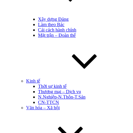
Xây dựng Đảng
Làm theo Bác
Cải cách hành chính
Mặt trận – Đoàn thể
Kinh tế
Thời sự kinh tế
Thương mại – Dịch vụ
N.Nghiệp-N.Thôn-T.Sản
CN-TTCN
Văn hóa – Xã hội