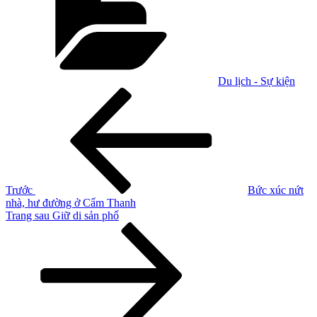
Du lịch - Sự kiện
Điều
Bài
cũ
hướng
hơn
bài
viết
Trước
Bức xúc nứt
nhà, hư đường ở Cẩm Thanh
Bài
Trang sau
Giữ di sản phố
tiếp
theo