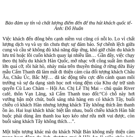
Bảo đảm uy tín và chất lượng điểm đến để thu hút khách quốc tế-
Ảnh: Đỗ Huấn
Việc khách đến đông bên cạnh niềm vui cũng có nỗi lo. Lo vì chất
lượng dịch vụ và uy tín chưa thực sự đảm bảo. Sự chênh lệch giữa
cung và cầu sẽ không đủ khả năng đáp ứng, khó giữ chân du khách
lưu trú hoặc lôi cuốn khách quay lại nhiều lần… Gần đây, việc chạy
theo thị hiếu du khách Hàn Quốc, mở nhạc với công suất âm thanh
lớn quá cỡ, rồi hát hò, nhảy múa trên thuyền thúng ở rừng dừa Bảy
mẫu Cẩm Thanh đã làm mất đi thiện cảm của đối tượng khách Châu
Âu, Châu Úc, Bắc Mỹ… đã tác động tiêu cực đến cảnh quan môi
trường và sự đa dạng sinh học nơi vùng đệm của Khu dự trữ sinh
quyển Cù Lao Chàm – Hội An. Chị Lê Thị Mai – chủ quán River
café, thôn Vạn Lăng, xã Cẩm Thanh trao đổi:“Có chỗ này hơi
vướng bận một chút, buổi sáng nhà hàng em có khách Tây, buổi
chiều có khách Hàn nhưng lượng khách Tây không thích âm thanh
ồn ào. Hai loại khách khác biệt lẫn nhau, buổi chiều khách Hàn bắt
buộc phải dùng âm thanh loa kẹo kéo như rứa mới vui được, còn
buổi sáng khách Tây không thích…”.
Một hiện tượng khác mà du khách Nhật Bản không mấy thiện cảm