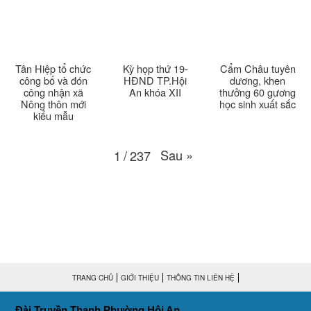
Thời sự thứ 6 Ngày 13-3-2026
27:04
Thời sự thứ 4 Ngày 11-3-2026
30:49
Tân Hiệp tổ chức
Kỳ họp thứ 19-
Cẩm Châu tuyên
công bố và đón
HĐND TP.Hội
dương, khen
công nhận xã
An khóa XII
thưởng 60 gương
Thời sự thứ 2 Ngày 09-3-2026
27:24
Nông thôn mới
học sinh xuất sắc
kiểu mẫu
Thời sự thứ 6 Ngày 06-3-2026
26:47
Sau
»
1
/
237
Thời sự thứ 2 Ngày 09-3-2026
27:24
Thời sự thứ 4 Ngày 04-3-2026
27:59
Thời sự thứ 2 Ngày 02-03-2026
33:19
Thoi-su-thu-6-Ngay 27-02-2026
26:07
TRANG CHỦ
GIỚI THIỆU
THÔNG TIN LIÊN HỆ
Thời sự thứ 4 Ngày 25-2-2026
30:19
Đài Truyền Thanh Phường Hội An