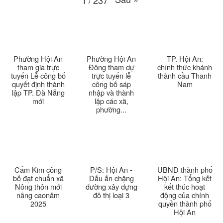
Thời sự thứ 2 Ngày 6-4-2026
28:21
Thời sự thứ 6 Ngày 3-4-2026
24:01
Thời sự thứ 4 Ngày 1-4-2026
28:11
Phường Hội An
Phường Hội An
TP. Hội An:
tham gia trực
Đông tham dự
chính thức khánh
tuyến Lễ công bố
trực tuyến lễ
thành cầu Thanh
Thời sự thứ 2 Ngày 30-3-2026
31:14
quyết định thành
công bố sáp
Nam
lập TP. Đà Nẵng
nhập và thành
mới
lập các xã,
Thời sự thứ 6 Ngày 27-3-2026
24:11
phường...
Thời sự thứ 4 Ngày 25-3-2026
24:51
Thời sự thứ 2 Ngày 23-3-2026
27:17
Cẩm Kim công
P/S: Hội An -
UBND thành phố
Thời sự thứ 6 Ngày 20-3-2026
26:22
bố đạt chuẩn xã
Dấu ấn chặng
Hội An: Tổng kết
Nông thôn mới
đường xây dựng
kết thúc hoạt
nâng caonăm
đô thị loại 3
động của chính
Thời sự thứ 4 Ngày 18-3-2026
25:20
2025
quyền thành phố
Hội An
Thời sự thứ 2 Ngày 16-3-2026
23:02