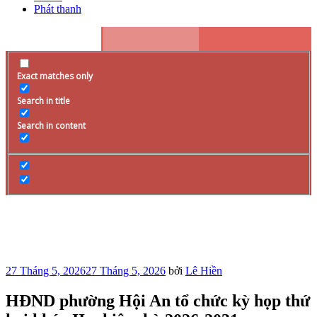
Phát thanh
Exact matches only
Search in title
Search in content
Đăng
27 Tháng 5, 2026
27 Tháng 5, 2026
bởi
Lê Hiền
trong
HĐND phường Hội An tổ chức kỳ họp thứ