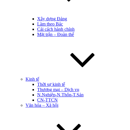
Xây dựng Đảng
Làm theo Bác
Cải cách hành chính
Mặt trận – Đoàn thể
Kinh tế
Thời sự kinh tế
Thương mại – Dịch vụ
N.Nghiệp-N.Thôn-T.Sản
CN-TTCN
Văn hóa – Xã hội