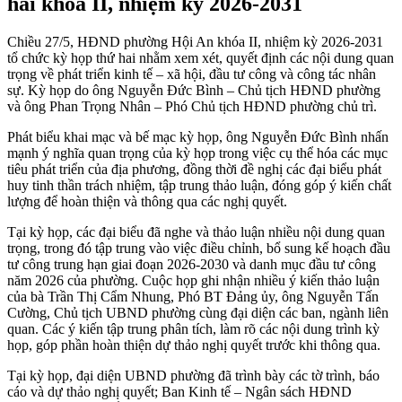
hai khóa II, nhiệm kỳ 2026-2031
Chiều 27/5, HĐND phường Hội An khóa II, nhiệm kỳ 2026-2031
tổ chức kỳ họp thứ hai nhằm xem xét, quyết định các nội dung quan
trọng về phát triển kinh tế – xã hội, đầu tư công và công tác nhân
sự. Kỳ họp do ông Nguyễn Đức Bình – Chủ tịch HĐND phường
và ông Phan Trọng Nhân – Phó Chủ tịch HĐND phường chủ trì.
Phát biểu khai mạc và bế mạc kỳ họp, ông Nguyễn Đức Bình nhấn
mạnh ý nghĩa quan trọng của kỳ họp trong việc cụ thể hóa các mục
tiêu phát triển của địa phương, đồng thời đề nghị các đại biểu phát
huy tinh thần trách nhiệm, tập trung thảo luận, đóng góp ý kiến chất
lượng để hoàn thiện và thông qua các nghị quyết.
Tại kỳ họp, các đại biểu đã nghe và thảo luận nhiều nội dung quan
trọng, trong đó tập trung vào việc điều chỉnh, bổ sung kế hoạch đầu
tư công trung hạn giai đoạn 2026-2030 và danh mục đầu tư công
năm 2026 của phường. Cuộc họp ghi nhận nhiều ý kiến thảo luận
của bà Trần Thị Cẩm Nhung, Phó BT Đảng ủy, ông Nguyễn Tấn
Cường, Chủ tịch UBND phường cùng đại diện các ban, ngành liên
quan. Các ý kiến tập trung phân tích, làm rõ các nội dung trình kỳ
họp, góp phần hoàn thiện dự thảo nghị quyết trước khi thông qua.
Tại kỳ họp, đại diện UBND phường đã trình bày các tờ trình, báo
cáo và dự thảo nghị quyết; Ban Kinh tế – Ngân sách HĐND