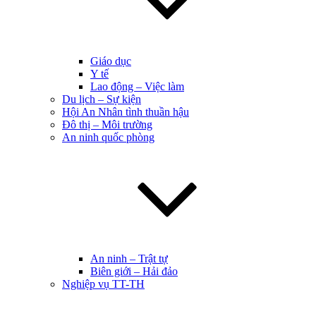
Giáo dục
Y tế
Lao động – Việc làm
Du lịch – Sự kiện
Hội An Nhân tình thuần hậu
Đô thị – Môi trường
An ninh quốc phòng
An ninh – Trật tự
Biên giới – Hải đảo
Nghiệp vụ TT-TH