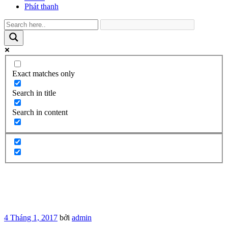
Phát thanh
Exact matches only
Search in title
Search in content
Đăng
4 Tháng 1, 2017
bởi
admin
trong