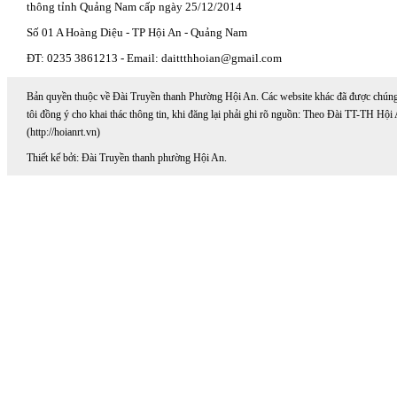
thông tỉnh Quảng Nam cấp ngày 25/12/2014
Số 01 A Hoàng Diệu - TP Hội An - Quảng Nam
ĐT: 0235 3861213 - Email: daittthhoian@gmail.com
Bản quyền thuộc về Đài Truyền thanh Phường Hội An. Các website khác đã được chún
tôi đồng ý cho khai thác thông tin, khi đăng lại phải ghi rõ nguồn: Theo Đài TT-TH Hội
(http://hoianrt.vn)
Thiết kế bởi: Đài Truyền thanh phường Hội An.