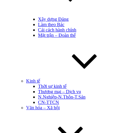
Xây dựng Đảng
Làm theo Bác
Cải cách hành chính
Mặt trận – Đoàn thể
Kinh tế
Thời sự kinh tế
Thương mại – Dịch vụ
N.Nghiệp-N.Thôn-T.Sản
CN-TTCN
Văn hóa – Xã hội