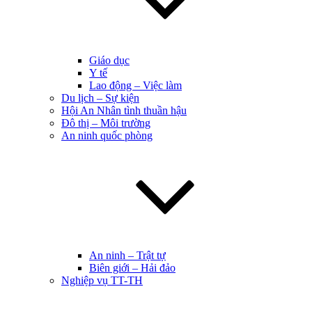
Giáo dục
Y tế
Lao động – Việc làm
Du lịch – Sự kiện
Hội An Nhân tình thuần hậu
Đô thị – Môi trường
An ninh quốc phòng
An ninh – Trật tự
Biên giới – Hải đảo
Nghiệp vụ TT-TH