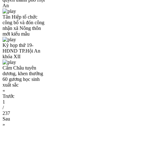
An
Tân Hiệp tổ chức
công bố và đón công
nhận xã Nông thôn
mới kiểu mẫu
Kỳ họp thứ 19-
HĐND TP.Hội An
khóa XII
Cẩm Châu tuyên
dương, khen thưởng
60 gương học sinh
xuất sắc
«
Trước
1
/
237
Sau
»