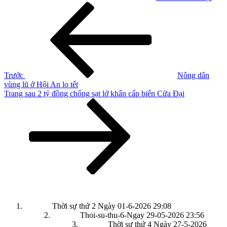
Điều
Bài
cũ
hướng
hơn
bài
viết
Trước
Nông dân
vùng lũ ở Hội An lo tết
Bài
Trang sau
2 tỷ đồng chống sạt lở khẩn cấp biển Cửa Đại
tiếp
theo
Thời sự thứ 2 Ngày 01-6-2026
29:08
Thoi-su-thu-6-Ngay 29-05-2026
23:56
Thời sự thứ 4 Ngày 27-5-2026