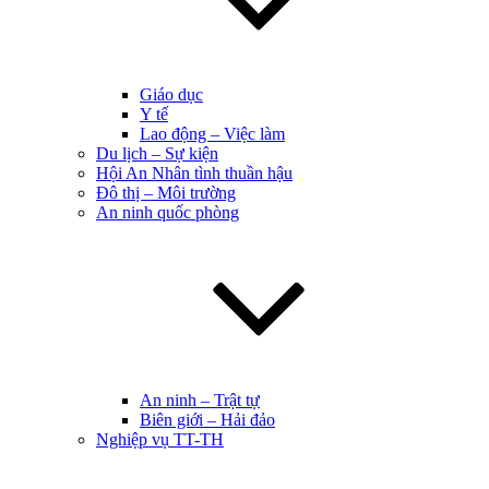
Giáo dục
Y tế
Lao động – Việc làm
Du lịch – Sự kiện
Hội An Nhân tình thuần hậu
Đô thị – Môi trường
An ninh quốc phòng
An ninh – Trật tự
Biên giới – Hải đảo
Nghiệp vụ TT-TH