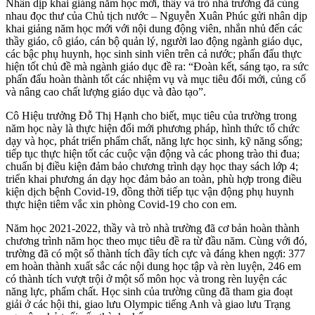
Nhân dịp khai giảng năm học mới, thầy và trò nhà trường đã cùng
nhau đọc thư của Chủ tịch nước – Nguyễn Xuân Phúc gửi nhân dịp
khai giảng năm học mới với nội dung động viên, nhắn nhủ đến các
thầy giáo, cô giáo, cán bộ quản lý, người lao động ngành giáo dục,
các bậc phụ huynh, học sinh sinh viên trên cả nước; phấn đấu thực
hiện tốt chủ đề mà ngành giáo dục đề ra: “Đoàn kết, sáng tạo, ra sức
phấn đấu hoàn thành tốt các nhiệm vụ và mục tiêu đổi mới, củng cố
và nâng cao chất lượng giáo dục và đào tạo”.
Cô Hiệu trưởng Đỗ Thị Hạnh cho biết, mục tiêu của trường trong
năm học này là thực hiện đổi mới phương pháp, hình thức tổ chức
dạy và học, phát triển phẩm chất, năng lực học sinh, kỹ năng sống;
tiếp tục thực hiện tốt các cuộc vận động và các phong trào thi đua;
chuẩn bị điều kiện đảm bảo chương trình dạy học thay sách lớp 4;
triển khai phương án dạy học đảm bảo an toàn, phù hợp trong điều
kiện dịch bệnh Covid-19, đồng thời tiếp tục vận động phụ huynh
thực hiện tiêm vắc xin phòng Covid-19 cho con em.
Năm học 2021-2022, thầy và trò nhà trường đã cơ bản hoàn thành
chương trình năm học theo mục tiêu đề ra từ đầu năm. Cùng với đó,
trường đã có một số thành tích đầy tích cực và đáng khen ngợi: 377
em hoàn thành xuất sắc các nội dung học tập và rèn luyện, 246 em
có thành tích vượt trội ở một số môn học và trong rèn luyện các
năng lực, phẩm chất. Học sinh của trường cũng đã tham gia đoạt
giải ở các hội thi, giao lưu Olympic tiếng Anh và giao lưu Trạng