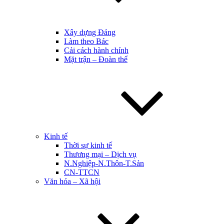
Xây dựng Đảng
Làm theo Bác
Cải cách hành chính
Mặt trận – Đoàn thể
Kinh tế
Thời sự kinh tế
Thương mại – Dịch vụ
N.Nghiệp-N.Thôn-T.Sản
CN-TTCN
Văn hóa – Xã hội