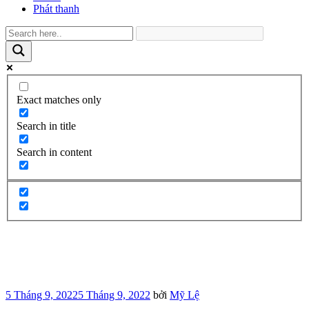
Phát thanh
Exact matches only
Search in title
Search in content
Đăng
5 Tháng 9, 2022
5 Tháng 9, 2022
bởi
Mỹ Lệ
trong