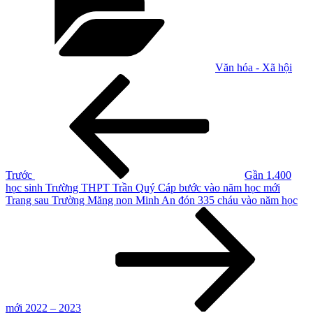
Văn hóa - Xã hội
Điều
Bài
cũ
hướng
hơn
bài
viết
Trước
Gần 1.400
học sinh Trường THPT Trần Quý Cáp bước vào năm học mới
Bài
Trang sau
Trường Măng non Minh An đón 335 cháu vào năm học
tiếp
theo
mới 2022 – 2023