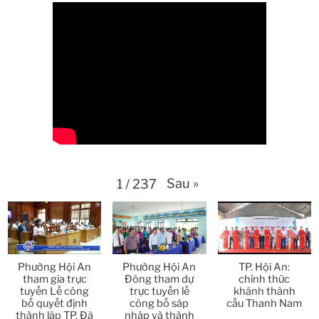
27:59
Thời sự thứ 2 Ngày 20-4-2026
31:53
Thời sự thứ 6 Ngày 17-4-2026
26:27
Thời sự thứ 6 Ngày 17-4-2026
25:13
Thời sự thứ 4 Ngày 15-4-2026
26:11
Thời sự thứ 2 Ngày 13-4-2026
34:40
Sau
»
1
/
237
Thời sự thứ 6 Ngày 10-4-2026
25:37
Thời sự thứ 4 Ngày 8-4-2026
26:38
Phường Hội An
Phường Hội An
TP. Hội An:
Thời sự thứ 2 Ngày 6-4-2026
28:21
tham gia trực
Đông tham dự
chính thức
tuyến Lễ công
trực tuyến lễ
khánh thành
bố quyết định
công bố sáp
cầu Thanh Nam
Thời sự thứ 6 Ngày 3-4-2026
24:01
thành lập TP. Đà
nhập và thành