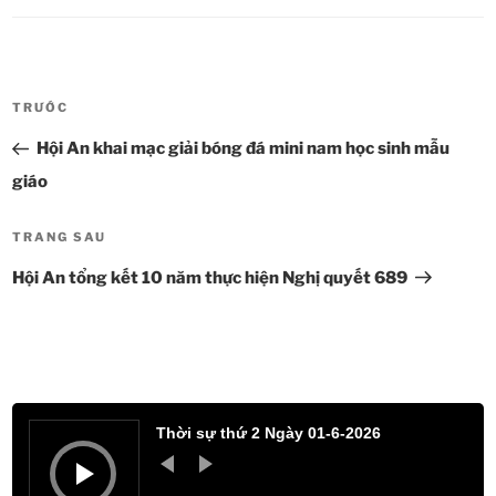
Điều
TRƯỚC
Bài
hướng
cũ
Hội An khai mạc giải bóng đá mini nam học sinh mẫu
bài
hơn
viết
giáo
TRANG SAU
Bài
tiếp
Hội An tổng kết 10 năm thực hiện Nghị quyết 689
theo
Trình
phát
Thời sự thứ 2 Ngày 01-6-2026
âm
thanh