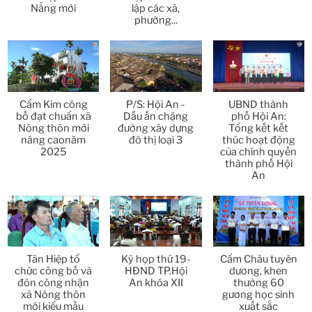
Nẵng mới
lập các xã,
phường...
Thời sự thứ 4 Ngày 1-4-2026
28:11
Thời sự thứ 2 Ngày 30-3-2026
31:14
Thời sự thứ 6 Ngày 27-3-2026
24:11
Cẩm Kim công
P/S: Hội An -
UBND thành
bố đạt chuẩn xã
Dấu ấn chặng
phố Hội An:
Thời sự thứ 4 Ngày 25-3-2026
24:51
Nông thôn mới
đường xây dựng
Tổng kết kết
nâng caonăm
đô thị loại 3
thúc hoạt động
2025
của chính quyền
Thời sự thứ 2 Ngày 23-3-2026
27:17
thành phố Hội
An
Thời sự thứ 6 Ngày 20-3-2026
26:22
Thời sự thứ 4 Ngày 18-3-2026
25:20
Thời sự thứ 2 Ngày 16-3-2026
Tân Hiệp tổ
Kỳ họp thứ 19-
Cẩm Châu tuyên
23:02
chức công bố và
HĐND TP.Hội
dương, khen
đón công nhận
An khóa XII
thưởng 60
Thời sự thứ 6 Ngày 13-3-2026
27:04
xã Nông thôn
gương học sinh
mới kiểu mẫu
xuất sắc