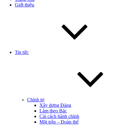
Giới thiệu
Tin tức
Chính trị
Xây dựng Đảng
Làm theo Bác
Cải cách hành chính
Mặt trận – Đoàn thể