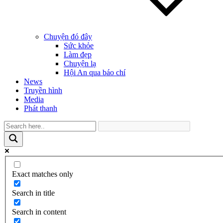
Chuyện đó đây
Sức khỏe
Làm đẹp
Chuyện lạ
Hội An qua báo chí
News
Truyền hình
Media
Phát thanh
Exact matches only
Search in title
Search in content