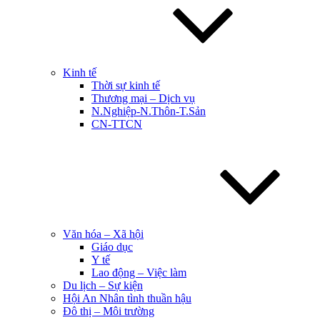
Kinh tế
Thời sự kinh tế
Thương mại – Dịch vụ
N.Nghiệp-N.Thôn-T.Sản
CN-TTCN
Văn hóa – Xã hội
Giáo dục
Y tế
Lao động – Việc làm
Du lịch – Sự kiện
Hội An Nhân tình thuần hậu
Đô thị – Môi trường