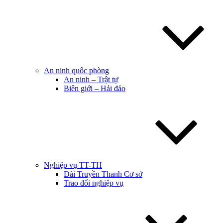
An ninh quốc phòng
An ninh – Trật tự
Biên giới – Hải đảo
Nghiệp vụ TT-TH
Đài Truyền Thanh Cơ sở
Trao đổi nghiệp vụ