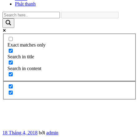
Phát thanh
Exact matches only
Search in title
Search in content
Đăng
18 Tháng 4, 2018
bởi
admin
trong