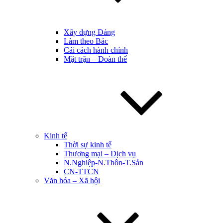
Xây dựng Đảng
Làm theo Bác
Cải cách hành chính
Mặt trận – Đoàn thể
Kinh tế
Thời sự kinh tế
Thương mại – Dịch vụ
N.Nghiệp-N.Thôn-T.Sản
CN-TTCN
Văn hóa – Xã hội