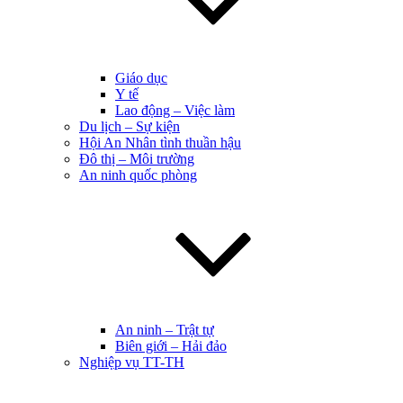
Giáo dục
Y tế
Lao động – Việc làm
Du lịch – Sự kiện
Hội An Nhân tình thuần hậu
Đô thị – Môi trường
An ninh quốc phòng
An ninh – Trật tự
Biên giới – Hải đảo
Nghiệp vụ TT-TH