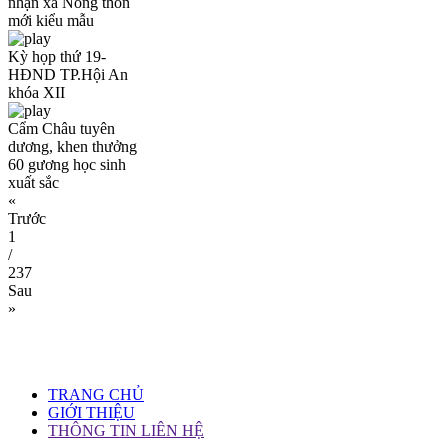
nhận xã Nông thôn
mới kiểu mẫu
Kỳ họp thứ 19-
HĐND TP.Hội An
khóa XII
Cẩm Châu tuyên
dương, khen thưởng
60 gương học sinh
xuất sắc
«
Trước
1
/
237
Sau
»
TRANG CHỦ
GIỚI THIỆU
THÔNG TIN LIÊN HỆ