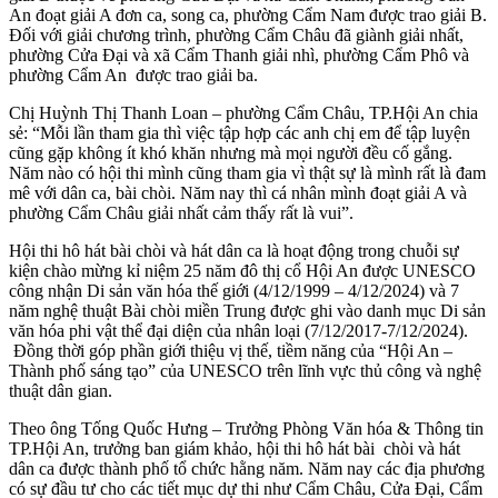
An đoạt giải A đơn ca, song ca, phường Cẩm Nam được trao giải B.
Đối với giải chương trình, phường Cẩm Châu đã giành giải nhất,
phường Cửa Đại và xã Cẩm Thanh giải nhì, phường Cẩm Phô và
phường Cẩm An được trao giải ba.
Chị Huỳnh Thị Thanh Loan – phường Cẩm Châu, TP.Hội An chia
sẻ: “Mỗi lần tham gia thì việc tập hợp các anh chị em để tập luyện
cũng gặp không ít khó khăn nhưng mà mọi người đều cố gắng.
Năm nào có hội thi mình cũng tham gia vì thật sự là mình rất là đam
mê với dân ca, bài chòi. Năm nay thì cá nhân mình đoạt giải A và
phường Cẩm Châu giải nhất cảm thấy rất là vui”.
Hội thi hô hát bài chòi và hát dân ca là hoạt động trong chuỗi sự
kiện chào mừng kỉ niệm 25 năm đô thị cổ Hội An được UNESCO
công nhận Di sản văn hóa thế giới (4/12/1999 – 4/12/2024) và 7
năm nghệ thuật Bài chòi miền Trung được ghi vào danh mục Di sản
văn hóa phi vật thể đại diện của nhân loại (7/12/2017-7/12/2024).
Đồng thời góp phần giới thiệu vị thế, tiềm năng của “Hội An –
Thành phố sáng tạo” của UNESCO trên lĩnh vực thủ công và nghệ
thuật dân gian.
Theo ông Tống Quốc Hưng – Trưởng Phòng Văn hóa & Thông tin
TP.Hội An, trưởng ban giám khảo, hội thi hô hát bài chòi và hát
dân ca được thành phố tổ chức hằng năm. Năm nay các địa phương
có sự đầu tư cho các tiết mục dự thi như Cẩm Châu, Cửa Đại, Cẩm