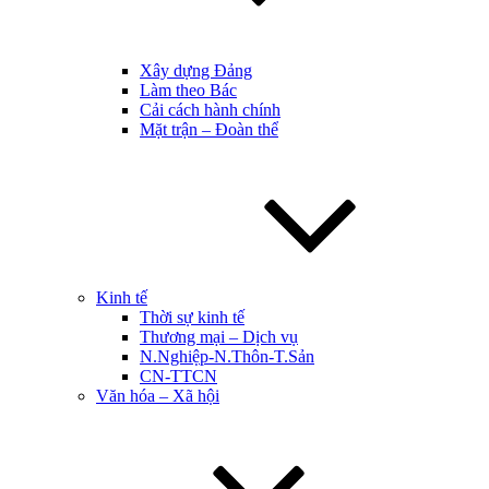
Xây dựng Đảng
Làm theo Bác
Cải cách hành chính
Mặt trận – Đoàn thể
Kinh tế
Thời sự kinh tế
Thương mại – Dịch vụ
N.Nghiệp-N.Thôn-T.Sản
CN-TTCN
Văn hóa – Xã hội