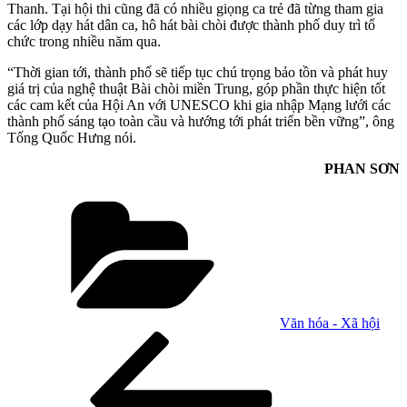
Thanh. Tại hội thi cũng đã có nhiều giọng ca trẻ đã từng tham gia
các lớp dạy hát dân ca, hô hát bài chòi được thành phố duy trì tổ
chức trong nhiều năm qua.
“Thời gian tới, thành phố sẽ tiếp tục chú trọng bảo tồn và phát huy
giá trị của nghệ thuật Bài chòi miền Trung, góp phần thực hiện tốt
các cam kết của Hội An với UNESCO khi gia nhập Mạng lưới các
thành phố sáng tạo toàn cầu và hướng tới phát triển bền vững”, ông
Tống Quốc Hưng nói.
PHAN SƠN
Danh
mục
Văn hóa - Xã hội
Điều
Bài
cũ
hướng
hơn
bài