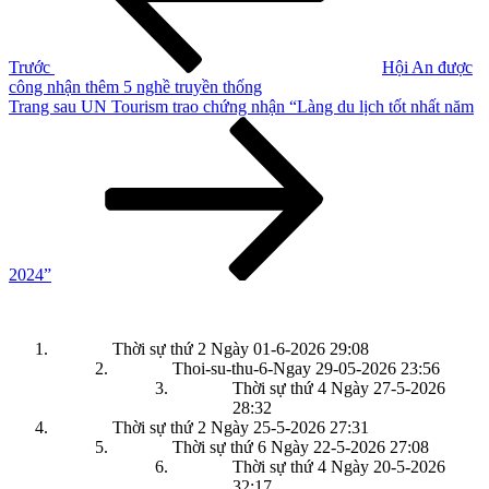
viết
Trước
Hội An được
công nhận thêm 5 nghề truyền thống
Bài
Trang sau
UN Tourism trao chứng nhận “Làng du lịch tốt nhất năm
tiếp
theo
2024”
Thời sự thứ 2 Ngày 01-6-2026
29:08
Thoi-su-thu-6-Ngay 29-05-2026
23:56
Thời sự thứ 4 Ngày 27-5-2026
28:32
Thời sự thứ 2 Ngày 25-5-2026
27:31
Thời sự thứ 6 Ngày 22-5-2026
27:08
Thời sự thứ 4 Ngày 20-5-2026
32:17