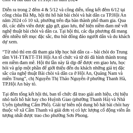
Diễn ra trong 2 đêm 4 & 5/12 và công diễn, tổng kết đêm 6/12 tại
cổng chùa Bà Mụ, hội thi hô hát bài chòi và hát dân ca TP.Hội An
năm 2024 có 10 xã, phường trên địa bàn thành phố tham gia. Qua
đó, các diễn viên được gặp gỡ, giao lưu, thể hiện niềm đam mê với
nghệ thuật bài chòi và dân ca. Tại hội thi, các địa phương đã mang
đến nhiều tiết mục đặc sắc, thu hút đông đảo người dân và du khách
dự xem.
“Từ nhỏ thì em đã tham gia lớp học hát dân ca – bài chòi do Trung
tâm VH-TT&TT-TH Hội An tổ chức và từ đó đã hình thành trong
em niềm đam mê. Hội thi lần này là dịp để được em giao lưu, học
hỏi và góp một phần để giới thiệu đến du khách những giá trị đặc
sắc của nghệ thuật Bài chòi và dân ca ở Hội An, Quảng Nam và
miền Trung”, chị Nguyễn Thị Thảo Nguyên ở phường Thanh Hà,
TP.Hội An bày tỏ.
Tại đêm tổng kết hội thi, ban tổ chức đã trao giải anh hiệu, chị hiệu
nhỏ tuổi hô hát hay cho Huỳnh Giao (phường Thanh Hà) và Nhã
Uyên (phường Cẩm Phô). Giải tự biên nội dung hô hát bài chòi hay
thuộc về xã Cẩm Thanh và giải đơn vị có lực lượng cổ động viên ấn
tượng nhất được trao cho phường Sơn Phong.