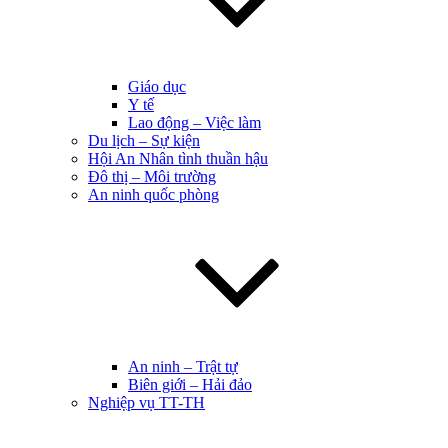
Giáo dục
Y tế
Lao động – Việc làm
Du lịch – Sự kiện
Hội An Nhân tình thuần hậu
Đô thị – Môi trường
An ninh quốc phòng
An ninh – Trật tự
Biên giới – Hải đảo
Nghiệp vụ TT-TH