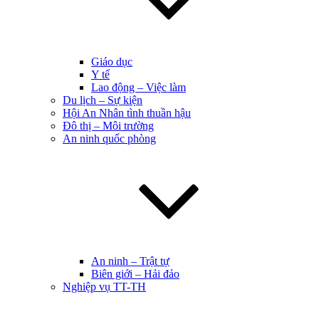
Giáo dục
Y tế
Lao động – Việc làm
Du lịch – Sự kiện
Hội An Nhân tình thuần hậu
Đô thị – Môi trường
An ninh quốc phòng
An ninh – Trật tự
Biên giới – Hải đảo
Nghiệp vụ TT-TH