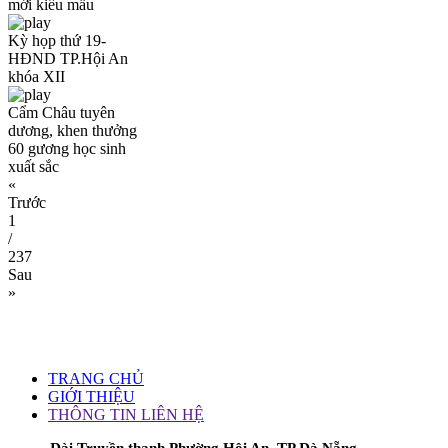
mới kiểu mẫu
Kỳ họp thứ 19-
HĐND TP.Hội An
khóa XII
Cẩm Châu tuyên
dương, khen thưởng
60 gương học sinh
xuất sắc
«
Trước
1
/
237
Sau
»
TRANG CHỦ
GIỚI THIỆU
THÔNG TIN LIÊN HỆ
Đài Truyền thanh Phường Hội An, TP Đà Nẵng