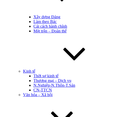
Xây dựng Đảng
Làm theo Bác
Cải cách hành chính
Mặt trận – Đoàn thể
Kinh tế
Thời sự kinh tế
Thương mại – Dịch vụ
N.Nghiệp-N.Thôn-T.Sản
CN-TTCN
Văn hóa – Xã hội