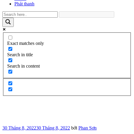
Phát thanh
Exact matches only
Search in title
Search in content
Đăng
30 Tháng 8, 2022
30 Tháng 8, 2022
bởi
Phan Sơn
trong