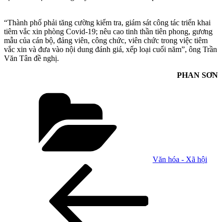
“Thành phố phải tăng cường kiểm tra, giám sát công tác triển khai
tiêm vắc xin phòng Covid-19; nêu cao tinh thần tiên phong, gương
mẫu của cán bộ, đảng viên, công chức, viên chức trong việc tiêm
vắc xin và đưa vào nội dung đánh giá, xếp loại cuối năm”, ông Trần
Văn Tân đề nghị.
PHAN SƠN
Danh
mục
Văn hóa - Xã hội
Điều
Bài
cũ
hướng
hơn
bài
viết