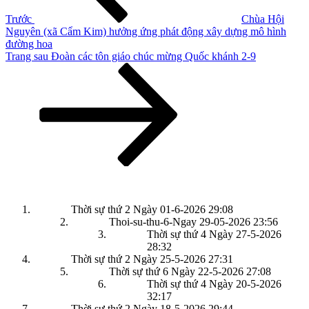
Trước
Chùa Hội
Nguyên (xã Cẩm Kim) hưởng ứng phát động xây dựng mô hình
đường hoa
Bài
Trang sau
Đoàn các tôn giáo chúc mừng Quốc khánh 2-9
tiếp
theo
Thời sự thứ 2 Ngày 01-6-2026
29:08
Thoi-su-thu-6-Ngay 29-05-2026
23:56
Thời sự thứ 4 Ngày 27-5-2026
28:32
Thời sự thứ 2 Ngày 25-5-2026
27:31
Thời sự thứ 6 Ngày 22-5-2026
27:08
Thời sự thứ 4 Ngày 20-5-2026
32:17
Thời sự thứ 2 Ngày 18-5-2026
29:44