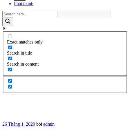
Phát thanh
Exact matches only
Search in title
Search in content
Đăng
26 Tháng 1, 2020
bởi
admin
trong