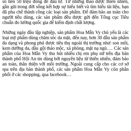
số tiền 50 triệu đồng để đầu tư. Từ những thảo dược thiên nhiên,
gần gũi trong đời sống kết hợp sự hiểu biết và tìm hiểu tài liệu, bạn
đã pha chế thành công các loại sản phẩm. Để đảm bảo an toàn cho
người tiêu dùng, các sản phẩm đều được gửi đến Tổng cục Tiêu
chuẩn đo lường quốc gia để kiểm định chất lượng.
Những ngày đầu lập nghiệp, sản phẩm Hoa Mẫn Vy chủ yếu là các
loại mỹ phẩm dùng chăm sóc da mặt, đến nay, hơn 30 đầu sản phẩm
đa dạng và phong phú được tiêu thụ ngoài thị trường như: son môi,
kem dưỡng da, dầu gội thảo mộc, xà phòng, mặt nạ ngủ…. Các sản
phẩm của Hoa Mẫn Vy thu hút nhiều chị em phụ nữ trên địa bàn
thành phố Hội An tin dùng bởi nguyên liệu từ thiên nhiên, đảm bảo
an toàn, thân thiện với môi trường. Ngoài cung cấp cho các cơ sở
spa trên địa bàn thành phố, các sản phẩm Hoa Mẫn Vy còn phân
phối ở các shopping, qua facebook…