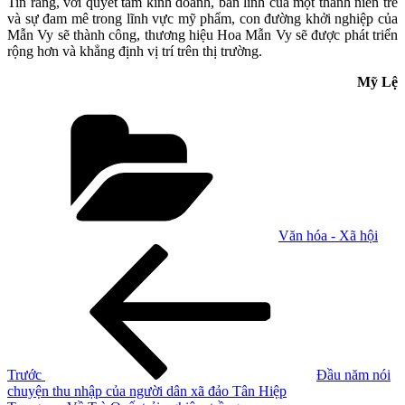
Tin rằng, với quyết tâm kinh doanh, bản lĩnh của một thanh niên trẻ
và sự đam mê trong lĩnh vực mỹ phẩm, con đường khởi nghiệp của
Mẫn Vy sẽ thành công, thương hiệu Hoa Mẫn Vy sẽ được phát triển
rộng hơn và khẳng định vị trí trên thị trường.
Mỹ Lệ
Danh
mục
Văn hóa - Xã hội
Điều
Bài
cũ
hướng
hơn
bài
viết
Trước
Đầu năm nói
chuyện thu nhập của người dân xã đảo Tân Hiệp