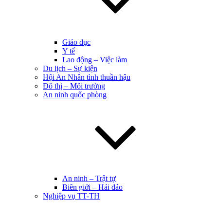
Giáo dục
Y tế
Lao động – Việc làm
Du lịch – Sự kiện
Hội An Nhân tình thuần hậu
Đô thị – Môi trường
An ninh quốc phòng
An ninh – Trật tự
Biên giới – Hải đảo
Nghiệp vụ TT-TH