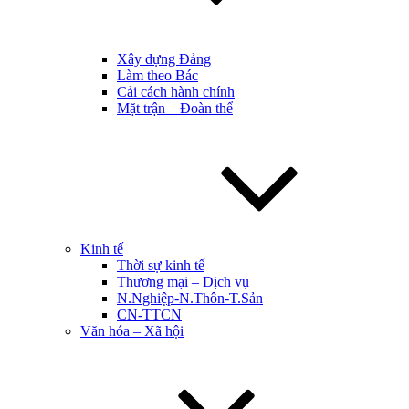
Xây dựng Đảng
Làm theo Bác
Cải cách hành chính
Mặt trận – Đoàn thể
Kinh tế
Thời sự kinh tế
Thương mại – Dịch vụ
N.Nghiệp-N.Thôn-T.Sản
CN-TTCN
Văn hóa – Xã hội