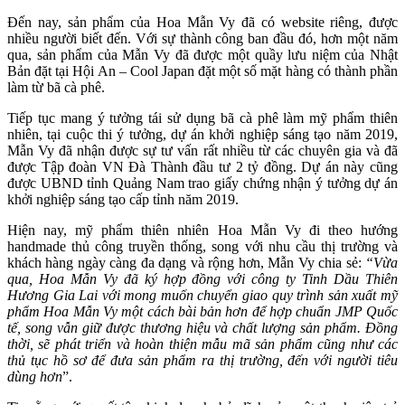
Đến nay, sản phẩm của Hoa Mẫn Vy đã có website riêng, được
nhiều người biết đến. Với sự thành công ban đầu đó, hơn một năm
qua, sản phẩm của Mẫn Vy đã được một quầy lưu niệm của Nhật
Bản đặt tại Hội An – Cool Japan đặt một số mặt hàng có thành phần
làm từ bã cà phê.
Tiếp tục mang ý tưởng tái sử dụng bã cà phê làm mỹ phẩm thiên
nhiên, tại cuộc thi ý tưởng, dự án khởi nghiệp sáng tạo năm 2019,
Mẫn Vy đã nhận được sự tư vấn rất nhiều từ các chuyên gia và đã
được Tập đoàn VN Đà Thành đầu tư 2 tỷ đồng. Dự án này cũng
được UBND tỉnh Quảng Nam trao giấy chứng nhận ý tưởng dự án
khởi nghiệp sáng tạo cấp tỉnh năm 2019.
Hiện nay, mỹ phẩm thiên nhiên Hoa Mẫn Vy đi theo hướng
handmade thủ công truyền thống, song với nhu cầu thị trường và
khách hàng ngày càng đa dạng và rộng hơn, Mẫn Vy chia sẻ:
“Vừa
qua, Hoa Mẫn Vy đã
ký hợp đồng với công ty Tinh Dầu Thiên
Hương Gia Lai với mong muốn chuyển giao quy trình sản xuất mỹ
phẩm Hoa Mẫn Vy một cách bài bản hơn để hợp chuẩn JMP Quốc
tế, song vẫn giữ được thương hiệu và chất lượng sản phẩm. Đồng
thời, sẽ phát triển và hoàn thiện mẫu mã sản phẩm cũng như các
thủ tục hồ sơ để đưa sản phẩm ra thị trường, đến với người tiêu
dùng hơn
”.