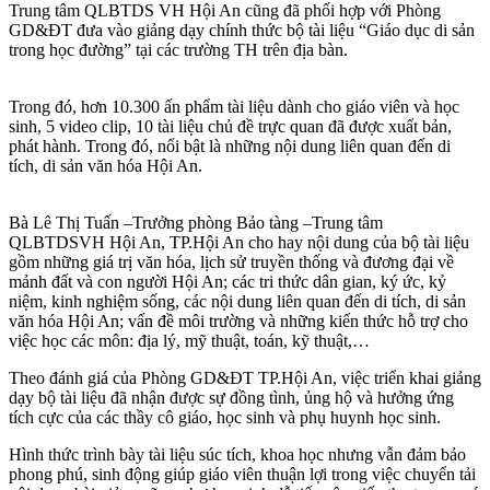
Trung tâm QLBTDS VH Hội An cũng đã phối hợp với Phòng
GD&ĐT đưa vào giảng dạy chính thức bộ tài liệu “Giáo dục di sản
trong học đường” tại các trường TH trên địa bàn.
Trong đó, hơn 10.300 ấn phẩm tài liệu dành cho giáo viên và học
sinh, 5 video clip, 10 tài liệu chủ đề trực quan đã được xuất bản,
phát hành. Trong đó, nổi bật là những nội dung liên quan đến di
tích, di sản văn hóa Hội An.
Bà Lê Thị Tuấn –Trưởng phòng Bảo tàng –Trung tâm
QLBTDSVH Hội An, TP.Hội An cho hay nội dung của bộ tài liệu
gồm những giá trị văn hóa, lịch sử truyền thống và đương đại về
mảnh đất và con người Hội An; các tri thức dân gian, ký ức, kỷ
niệm, kinh nghiệm sống, các nội dung liên quan đến di tích, di sản
văn hóa Hội An; vấn đề môi trường và những kiến thức hỗ trợ cho
việc học các môn: địa lý, mỹ thuật, toán, kỹ thuật,…
Theo đánh giá của Phòng GD&ĐT TP.Hội An, việc triển khai giảng
dạy bộ tài liệu đã nhận được sự đồng tình, ủng hộ và hưởng ứng
tích cực của các thầy cô giáo, học sinh và phụ huynh học sinh.
Hình thức trình bày tài liệu súc tích, khoa học nhưng vẫn đảm bảo
phong phú, sinh động giúp giáo viên thuận lợi trong việc chuyển tải