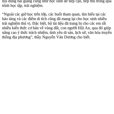
nội dung bài giảng cũng như học sinh dễ tiếp cận, tiếp thu trong quá
trình học tập, trải nghiệm.
“Ngoài các giờ học trên lớp, các buổi tham quan, tìm hiểu tại các
bảo tàng và các điểm di tích cũng đã mang lại cho học sinh nhiều
trải nghiệm thú vị. Đặc biệt, bộ tài liệu đã trang bị cho các em rất
nhiều kiến thức cơ bản về vùng đất, con người Hội An, qua đó giúp
nâng cao ý thức trách nhiệm, tình yêu di sản, lịch sử, văn hóa truyền
thống địa phương”, thầy Nguyễn Văn Dương cho biết.