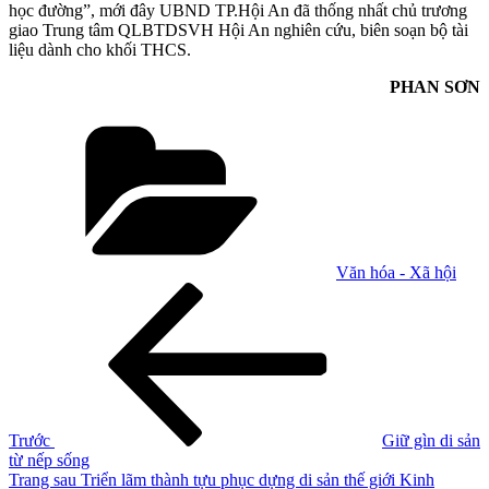
học đường”, mới đây UBND TP.Hội An đã thống nhất chủ trương
giao Trung tâm QLBTDSVH Hội An nghiên cứu, biên soạn bộ tài
liệu dành cho khối THCS.
PHAN SƠN
Danh
mục
Văn hóa - Xã hội
Điều
Bài
cũ
hướng
hơn
bài
viết
Trước
Giữ gìn di sản
từ nếp sống
Bài
Trang sau
Triển lãm thành tựu phục dựng di sản thế giới Kinh