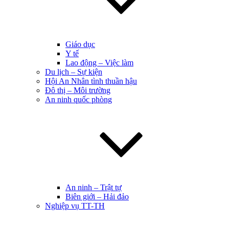
Giáo dục
Y tế
Lao động – Việc làm
Du lịch – Sự kiện
Hội An Nhân tình thuần hậu
Đô thị – Môi trường
An ninh quốc phòng
An ninh – Trật tự
Biên giới – Hải đảo
Nghiệp vụ TT-TH