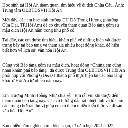
Học sinh tại Hội An tham quan, tìm hiểu về di tích Chùa Cầu. Ảnh:
Trung tâm QLBTDSVH Hội An
Mới đây, các em học sinh trường TH Đỗ Trọng Hường (phường
Cửa Đại, TP.Hội Am) đã có chuyến tham quan Bảo tàng gốm sứ
mậu dịch Hội An nằm trong khu phố cổ.
Tại đây, các em được tìm hiểu, khám phá về những hiện vật được
trưng bày tại bảo tàng và tham gia nhiều hoạt động khác, để hiểu
biết hơn về lịch sử, văn hóa Hội An.
Cùng với Bảo tàng gốm sứ mậu dịch, hoạt động “Chúng em cùng
nhau khám phá bảo tàng” đã được Trung tâm QLBTDSVH Hội An
phối hợp với Phòng GD&ĐT thành phố thực hiện tại các bảo tàng
khác ở Hội An từ nhiều năm nay.
Em Trương Minh Hoàng Như chia sẻ: “Em rất vui khi được đến
tham quan bảo tàng này. Các cô hướng dẫn rất nhiệt tình và tổ chức
các trong chơi rất thú vị giúp em có thêm nhiều kiến thức về di sản
văn hóa Hội An”.
Sau nhiều năm nghiên cứu, biên soạn, từ năm học 2021-2022,