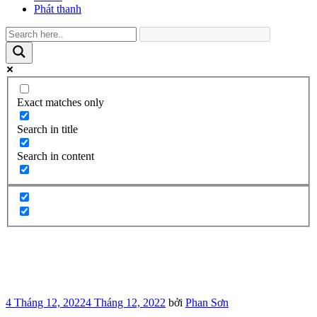
Phát thanh
Exact matches only
Search in title
Search in content
Đăng
4 Tháng 12, 2022
4 Tháng 12, 2022
bởi
Phan Sơn
trong