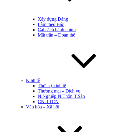
Xây dựng Đảng
Làm theo Bác
Cải cách hành chính
Mặt trận – Đoàn thể
Kinh tế
Thời sự kinh tế
Thương mại – Dịch vụ
N.Nghiệp-N.Thôn-T.Sản
CN-TTCN
Văn hóa – Xã hội