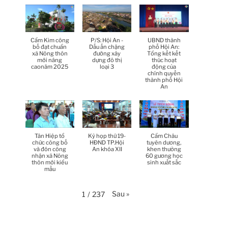
Thời sự thứ 6 Ngày 17-4-
26:27
2026
Thời sự thứ 6 Ngày 17-4-
25:13
Cẩm Kim công
P/S: Hội An -
UBND thành
2026
bố đạt chuẩn
Dấu ấn chặng
phố Hội An:
xã Nông thôn
đường xây
Tổng kết kết
mới nâng
dựng đô thị
thúc hoạt
Thời sự thứ 4 Ngày 15-4-
caonăm 2025
loại 3
động của
26:11
2026
chính quyền
thành phố Hội
An
Thời sự thứ 2 Ngày 13-4-
34:40
2026
Thời sự thứ 6 Ngày 10-4-
25:37
2026
Tân Hiệp tổ
Kỳ họp thứ 19-
Cẩm Châu
chức công bố
HĐND TP.Hội
tuyên dương,
và đón công
An khóa XII
khen thưởng
nhận xã Nông
60 gương học
Thời sự thứ 4 Ngày 8-4-2026
26:38
thôn mới kiểu
sinh xuất sắc
mẫu
Thời sự thứ 2 Ngày 6-4-2026
28:21
Sau
»
1
/
237
Thời sự thứ 6 Ngày 3-4-2026
24:01