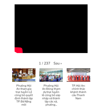
Thời sự thứ 4 Ngày 6-5-2026
theo
28:59
Thời sự thứ 2 Ngày 4-5-2026
23:54
Thời sự thứ 6 Ngày 1-5-2026
26:01
Thời sự thứ 4 Ngày 29-4-
25:52
2026
Thời sự thứ 2 Ngày 27-4-
26:17
2026
Sau
»
1
/
237
Thoi-su-thu-6-Ngay 24-04-
29:07
2026
Thời sự thứ 4 Ngày 22-
27:59
4.-2026
Phường Hội
Phường Hội
TP. Hội An:
An tham gia
An Đông tham
chính thức
trực tuyến Lễ
dự trực tuyến
khánh thành
Thời sự thứ 2 Ngày 20-4-
công bố quyết
lễ công bố sáp
cầu Thanh
31:53
định thành lập
nhập và thành
Nam
2026
TP. Đà Nẵng
lập các xã,
mới
phường...