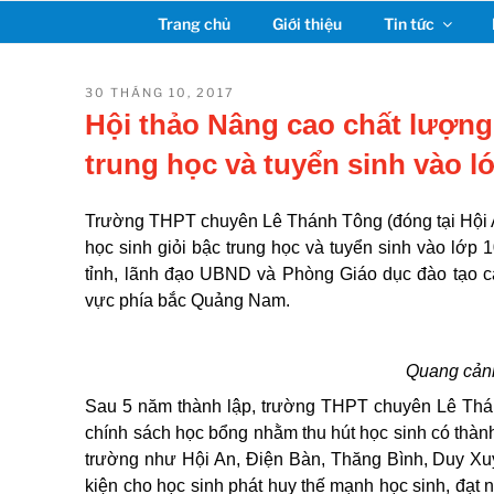
Chuyển
Trang chủ
Giới thiệu
Tin tức
đến
phần
nội
ĐĂNG
30 THÁNG 10, 2017
TRONG
dung
Hội thảo Nâng cao chất lượng
trung học và tuyển sinh vào 
Trường THPT chuyên Lê Thánh Tông (đóng tại Hội A
học sinh giỏi bậc trung học và tuyển sinh vào lớp 
tỉnh, lãnh đạo UBND và Phòng Giáo dục đào tạo c
vực phía bắc Quảng Nam.
Quang cảnh
Sau 5 năm thành lập, trường THPT chuyên Lê Thá
chính sách học bổng nhằm thu hút học sinh có thành
trường như Hội An, Điện Bàn, Thăng Bình, Duy Xuy
kiện cho học sinh phát huy thế mạnh học sinh, đạt