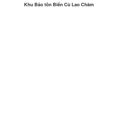
hơn
Khu Bảo tồn Biển Cù Lao Chàm
bài
viết