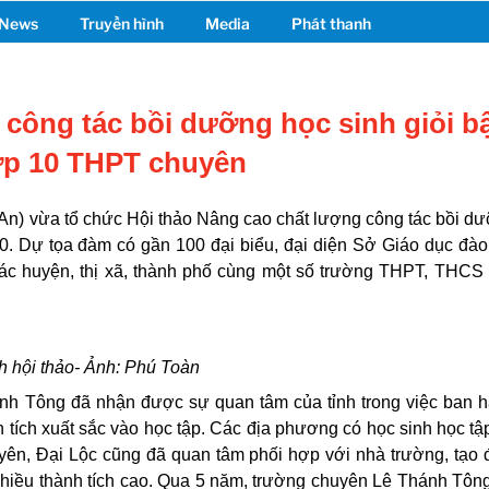
News
Truyền hình
Media
Phát thanh
 công tác bồi dưỡng học sinh giỏi b
lớp 10 THPT chuyên
n) vừa tổ chức Hội thảo Nâng cao chất lượng công tác bồi d
10. Dự tọa đàm có gần 100 đại biểu, đại diện Sở Giáo dục đào
ác huyện, thị xã, thành phố cùng một số trường THPT, THCS
 hội thảo- Ảnh: Phú Toàn
nh Tông đã nhận được sự quan tâm của tỉnh trong việc ban 
 tích xuất sắc vào học tập. Các địa phương có học sinh học tập
ên, Đại Lộc cũng đã quan tâm phối hợp với nhà trường, tạo 
 nhiều thành tích cao. Qua 5 năm, trường chuyên Lê Thánh Tôn