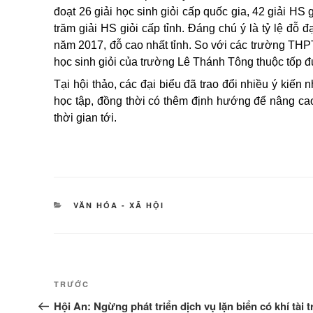
đoạt 26 giải học sinh giỏi cấp quốc gia, 42 giải H
trăm giải HS giỏi cấp tỉnh. Đáng chú ý là tỷ lệ đỗ
năm 2017, đỗ cao nhất tỉnh. So với các trường THPT
học sinh giỏi của trường Lê Thánh Tông thuộc tốp 
Tại hội thảo, các đại biểu đã trao đổi nhiều ý kiế
học tập, đồng thời có thêm định hướng để nâng cao 
thời gian tới.
DANH
VĂN HÓA - XÃ HỘI
MỤC
Điều
Bài
TRƯỚC
hướng
cũ
Hội An: Ngừng phát triển dịch vụ lặn biển có khí tài 