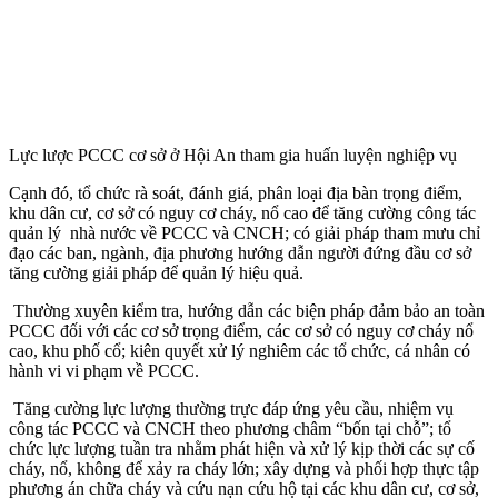
Lực lược PCCC cơ sở ở Hội An tham gia huấn luyện nghiệp vụ
Cạnh đó, tổ chức rà soát, đánh giá, phân loại địa bàn trọng điểm,
khu dân cư, cơ sở có nguy cơ cháy, nổ cao để tăng cường công tác
quản lý nhà nước về PCCC và CNCH; có giải pháp tham mưu chỉ
đạo các ban, ngành, địa phương hướng dẫn người đứng đầu cơ sở
tăng cường giải pháp để quản lý hiệu quả.
Thường xuyên kiểm tra, hướng dẫn các biện pháp đảm bảo an toàn
PCCC đối với các cơ sở trọng điểm, các cơ sở có nguy cơ cháy nổ
cao, khu phố cổ; kiên quyết xử lý nghiêm các tổ chức, cá nhân có
hành vi vi phạm về PCCC.
Tăng cường lực lượng thường trực đáp ứng yêu cầu, nhiệm vụ
công tác PCCC và CNCH theo phương châm “bốn tại chỗ”; tổ
chức lực lượng tuần tra nhằm phát hiện và xử lý kịp thời các sự cố
cháy, nổ, không để xảy ra cháy lớn; xây dựng và phối hợp thực tập
phương án chữa cháy và cứu nạn cứu hộ tại các khu dân cư, cơ sở,