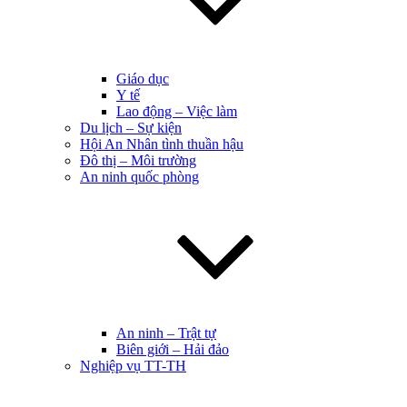
Giáo dục
Y tế
Lao động – Việc làm
Du lịch – Sự kiện
Hội An Nhân tình thuần hậu
Đô thị – Môi trường
An ninh quốc phòng
An ninh – Trật tự
Biên giới – Hải đảo
Nghiệp vụ TT-TH