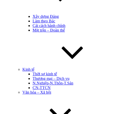
Xây dựng Đảng
Làm theo Bác
Cải cách hành chính
Mặt trận – Đoàn thể
Kinh tế
Thời sự kinh tế
Thương mại – Dịch vụ
N.Nghiệp-N.Thôn-T.Sản
CN-TTCN
Văn hóa – Xã hội