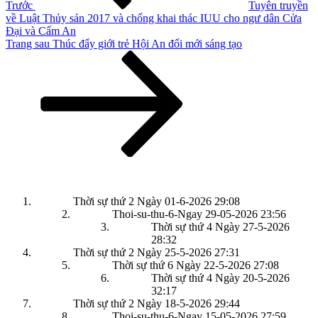
Trước
Tuyên truyền
về Luật Thủy sản 2017 và chống khai thác IUU cho ngư dân Cửa
Đại và Cẩm An
Bài
Trang sau
Thúc đẩy giới trẻ Hội An đổi mới sáng tạo
tiếp
theo
Thời sự thứ 2 Ngày 01-6-2026
29:08
Thoi-su-thu-6-Ngay 29-05-2026
23:56
Thời sự thứ 4 Ngày 27-5-2026
28:32
Thời sự thứ 2 Ngày 25-5-2026
27:31
Thời sự thứ 6 Ngày 22-5-2026
27:08
Thời sự thứ 4 Ngày 20-5-2026
32:17
Thời sự thứ 2 Ngày 18-5-2026
29:44
Thoi-su-thu-6-Ngay 15-05-2026
27:59