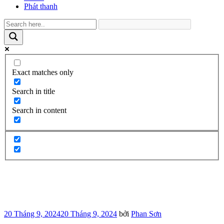
Phát thanh
Exact matches only
Search in title
Search in content
Đăng
20 Tháng 9, 2024
20 Tháng 9, 2024
bởi
Phan Sơn
trong