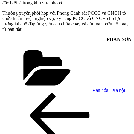
đặc biệt là trong khu vực phố cổ.
Thường xuyên phối hợp với Phòng Cảnh sát PCCC và CNCH tổ
chức huấn luyện nghiệp vụ, kỹ năng PCCC và CNCH cho lực
lượng tại chỗ đáp ứng yêu cầu chữa cháy và cứu nạn, cứu hộ ngay
từ ban đầu.
PHAN SƠN
Danh
mục
Văn hóa - Xã hội
Điều
Bài
cũ
hướng
hơn
bài
viết