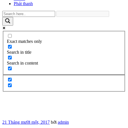
Phát thanh
Exact matches only
Search in title
Search in content
Đăng
21 Tháng mười một, 2017
bởi
admin
trong