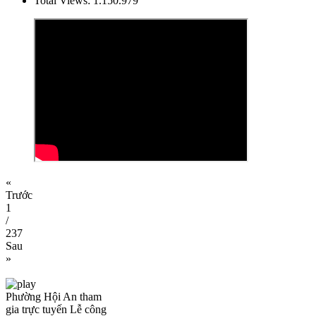
Total Views:
1.150.979
«
Trước
1
/
237
Sau
»
Phường Hội An tham
gia trực tuyến Lễ công