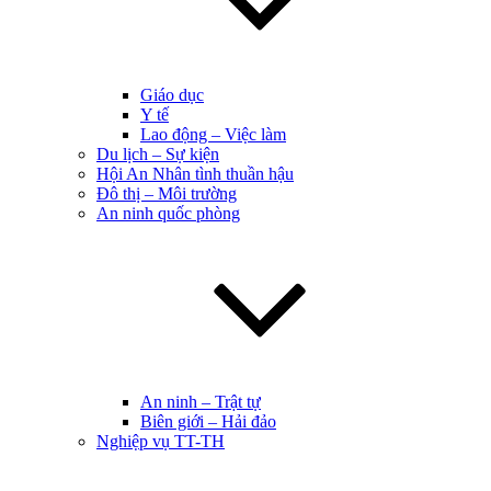
Giáo dục
Y tế
Lao động – Việc làm
Du lịch – Sự kiện
Hội An Nhân tình thuần hậu
Đô thị – Môi trường
An ninh quốc phòng
An ninh – Trật tự
Biên giới – Hải đảo
Nghiệp vụ TT-TH