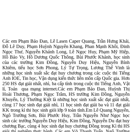
Các em Phạm Bảo Đan, Lê Lasen Caper Quang, Trần Hưng Khải,
Đỗ Lê Duy, Phạm Huỳnh Nguyên Khang, Phan Mạnh Khôi, Đinh
Ngọc Thư, Nguyễn Khánh Long, Lê Ngọc Huy, Phạm Mỹ Hiệp,
Hồ Bảo Vy, Hồ Dương Quốc Thông, Bùi Phước Khánh, học sinh
của các trường Kim Đồng, Nguyễn Duy Hiệu, Nguyễn Bỉnh
Khiêm, tiểu học Sơn Phong, Lý Tự Trọng, Lương Thế Vinh là
những học sinh xuất sắc đạt huy chương trong các cuộc thi Tiếng
Anh IOE, Tin học, Vận dụng kiến thức liên môn cấp Quốc gia. Hơn
250 HS đạt giải nhất, nhì, ba cấp tỉnh trong cuộc thi Tiếng Anh, Vật
lí, Toán qua mạng internet.Các em Phạm Bảo Đan, Huỳnh Thị
Hoài Thương, Phạm Ngọc Trâm, HS trường Kim Đồng, Nguyễn
Khuyến, Lý Thường Kiệt là những học sinh xuất sắc đạt giải nhất,
cùng 17 học sinh đạt giải nhì, 11 học sinh đạt giải ba và 11 đạt giải
KK trong kì thi học sinh giỏi lớp 9 toàn tỉnh.Em Lê Quang Nguyên,
Ngô Trường Sơn, Bùi Phước Huy, Trần Nguyễn Như Ngọc học
sinh các trường Nguyễn Duy Hiệu, Kim Đồng, Nguyễn Du đạt huy
chương Bạc, cùng 4 học sinh đạt huy chương Đồng trong Kì thi HS
giỏi thí nghiệm thực hành. Các em Võ Thanh Tuấn, Ngô Trường