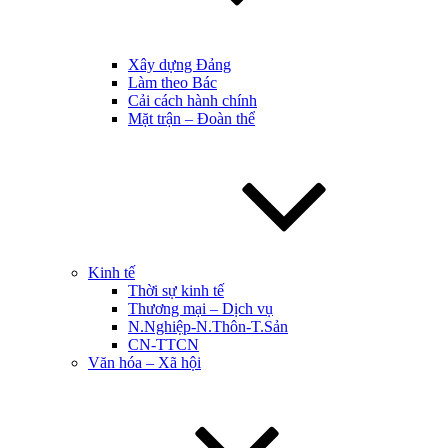
Xây dựng Đảng
Làm theo Bác
Cải cách hành chính
Mặt trận – Đoàn thể
Kinh tế
Thời sự kinh tế
Thương mại – Dịch vụ
N.Nghiệp-N.Thôn-T.Sản
CN-TTCN
Văn hóa – Xã hội