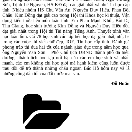
Sơn, Trịnh Lê Nguyên, HS KĐ đạt các giải nhất và nhì Tin học cấp
tỉnh. Nhiều nhóm HS Chu Văn An, Nguyễn Duy Hiệu, Phan Bội
Châu, Kim Đồng đạt giải cao trong Hội thi Khoa học kĩ thuật, Vận
dụng kiến thức liên môn toàn tỉnh. Em Phan Mạnh Khôi, Bùi Dạ
Thu Giang, học sinh trường Kim Đồng và Nguyễn Duy Hiệu đều
đạt giải nhất trong Hội thi Tài năng Tiếng Anh, Thuyết trình văn
học toàn tỉnh. Có 78 học sinh các lớp tiểu học đạt giải nhất, nhì, ba
trong các cuộc thi viết chữ đẹp, IOE, Tin học cấp tỉnh. Đánh giá
phong trào thi đua hai tốt của ngành giáo dục trong năm học qua,
ông Nguyễn Văn Sơn – Phó Chủ tịch UBND thành phố đã biểu
dương thành tích học tập nổi bật của các em học sinh và nhấn
mạnh, các em không chỉ học giỏi mà hạnh kiểm cũng luôn được
trau dồi để trở thành những cháu ngoan Bác Hồ hôm nay và là
những công dân tốt của đất nước mai sau.
Đỗ Huấn
Danh
mục