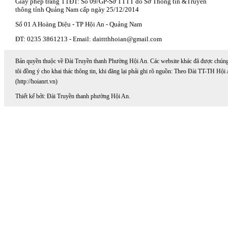
Giấy phép trang TTĐT: Số 09/GP-Sở TTTT do Sở Thông tin &Truyền
thông tỉnh Quảng Nam cấp ngày 25/12/2014
Số 01 A Hoàng Diệu - TP Hội An - Quảng Nam
ĐT: 0235 3861213 - Email: daittthhoian@gmail.com
Bản quyền thuộc về Đài Truyền thanh Phường Hội An. Các website khác đã được chún
tôi đồng ý cho khai thác thông tin, khi đăng lại phải ghi rõ nguồn: Theo Đài TT-TH Hội
(http://hoianrt.vn)
Thiết kế bởi: Đài Truyền thanh phường Hội An.