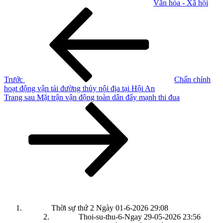
Văn hóa - Xã hội
Điều
Bài
cũ
hướng
hơn
bài
viết
Trước
Chấn chỉnh
hoạt động vận tải đường thủy nội địa tại Hội An
Bài
Trang sau
Mặt trận vận động toàn dân đẩy mạnh thi đua
tiếp
theo
Thời sự thứ 2 Ngày 01-6-2026
29:08
Thoi-su-thu-6-Ngay 29-05-2026
23:56