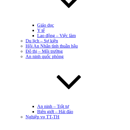
Giáo dục
Y tế
Lao động – Việc làm
Du lịch – Sự kiện
Hội An Nhân tình thuần hậu
Đô thị – Môi trường
An ninh quốc phòng
An ninh – Trật tự
Biên giới – Hải đảo
Nghiệp vụ TT-TH