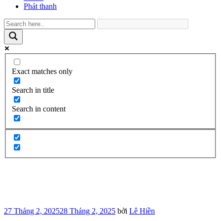
Phát thanh
Exact matches only
Search in title
Search in content
Đăng
27 Tháng 2, 2025
28 Tháng 2, 2025
bởi
Lê Hiền
trong