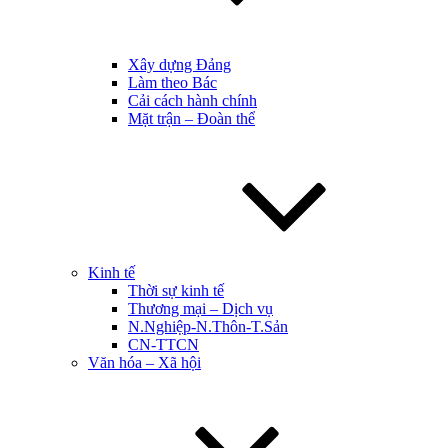
Xây dựng Đảng
Làm theo Bác
Cải cách hành chính
Mặt trận – Đoàn thể
Kinh tế
Thời sự kinh tế
Thương mại – Dịch vụ
N.Nghiệp-N.Thôn-T.Sản
CN-TTCN
Văn hóa – Xã hội