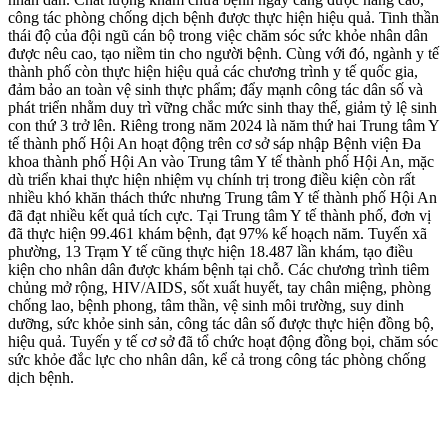
công tác phòng chống dịch bệnh được thực hiện hiệu quả. Tinh thần
thái độ của đội ngũ cán bộ trong việc chăm sóc sức khỏe nhân dân
được nêu cao, tạo niềm tin cho người bệnh. Cùng với đó, ngành y tế
thành phố còn thực hiện hiệu quả các chương trình y tế quốc gia,
đảm bảo an toàn vệ sinh thực phẩm; đẩy mạnh công tác dân số và
phát triển nhằm duy trì vững chắc mức sinh thay thế, giảm tỷ lệ sinh
con thứ 3 trở lên. Riêng trong năm 2024 là năm thứ hai Trung tâm Y
tế thành phố Hội An hoạt động trên cơ sở sáp nhập Bệnh viện Đa
khoa thành phố Hội An vào Trung tâm Y tế thành phố Hội An, mặc
dù triển khai thực hiện nhiệm vụ chính trị trong điều kiện còn rất
nhiều khó khăn thách thức nhưng Trung tâm Y tế thành phố Hội An
đã đạt nhiều kết quả tích cực. Tại Trung tâm Y tế thành phố, đơn vị
đã thực hiện 99.461 khám bệnh, đạt 97% kế hoạch năm. Tuyến xã
phường, 13 Trạm Y tế cũng thực hiện 18.487 lần khám, tạo điều
kiện cho nhân dân được khám bệnh tại chỗ. Các chương trình tiêm
chủng mở rộng, HIV/AIDS, sốt xuất huyết, tay chân miệng, phòng
chống lao, bệnh phong, tâm thần, vệ sinh môi trường, suy dinh
dưỡng, sức khỏe sinh sản, công tác dân số được thực hiện đồng bộ,
hiệu quả. Tuyến y tế cơ sở đã tổ chức hoạt động đồng bọi, chăm sóc
sức khỏe đắc lực cho nhân dân, kể cả trong công tác phòng chống
dịch bệnh.