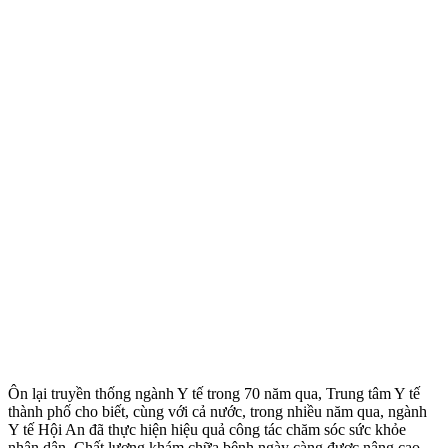
Ôn lại truyền thống ngành Y tế trong 70 năm qua, Trung tâm Y tế
thành phố cho biết, cùng với cả nước, trong nhiều năm qua, ngành
Y tế Hội An đã thực hiện hiệu quả công tác chăm sóc sức khỏe
nhân dân. Chất lượng khám chữa bệnh ngày càng được nâng cao,