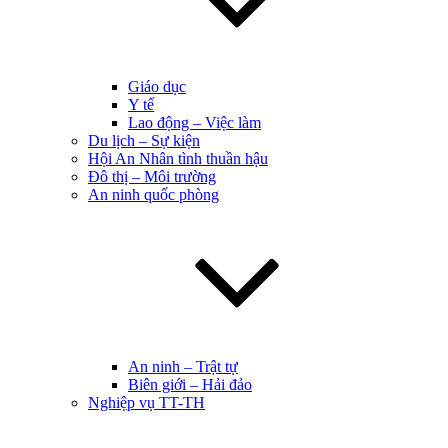
Giáo dục
Y tế
Lao động – Việc làm
Du lịch – Sự kiện
Hội An Nhân tình thuần hậu
Đô thị – Môi trường
An ninh quốc phòng
An ninh – Trật tự
Biên giới – Hải đảo
Nghiệp vụ TT-TH