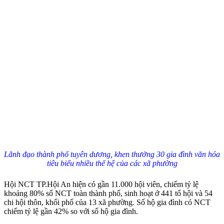
Lãnh đạo thành phố tuyên dương, khen thưởng 30 gia đình văn hóa
tiêu biểu nhiều thế hệ của các xã phường
Hội NCT TP.Hội An hiện có gần 11.000 hội viên, chiếm tỷ lệ
khoảng 80% số NCT toàn thành phố, sinh hoạt ở 441 tổ hội và 54
chi hội thôn, khối phố của 13 xã phường. Số hộ gia đình có NCT
chiếm tỷ lệ gần 42% so với số hộ gia đình.