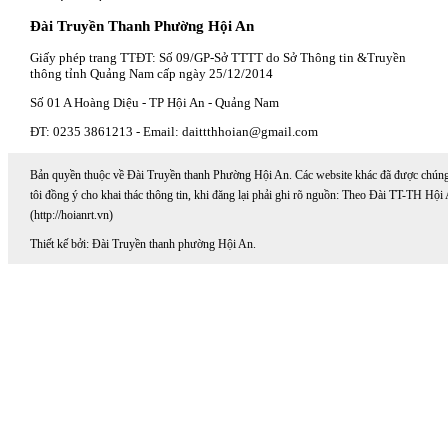
Đài Truyền Thanh Phường Hội An
Giấy phép trang TTĐT: Số 09/GP-Sở TTTT do Sở Thông tin &Truyền
thông tỉnh Quảng Nam cấp ngày 25/12/2014
Số 01 A Hoàng Diệu - TP Hội An - Quảng Nam
ĐT: 0235 3861213 - Email: daittthhoian@gmail.com
Bản quyền thuộc về Đài Truyền thanh Phường Hội An. Các website khác đã được chún
tôi đồng ý cho khai thác thông tin, khi đăng lại phải ghi rõ nguồn: Theo Đài TT-TH Hội
(http://hoianrt.vn)
Thiết kế bởi: Đài Truyền thanh phường Hội An.