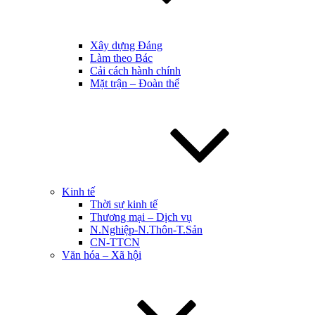
Xây dựng Đảng
Làm theo Bác
Cải cách hành chính
Mặt trận – Đoàn thể
Kinh tế
Thời sự kinh tế
Thương mại – Dịch vụ
N.Nghiệp-N.Thôn-T.Sản
CN-TTCN
Văn hóa – Xã hội