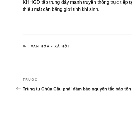
KHHGĐ tập trung đẩy mạnh truyền thông trực tiếp t
thiểu mất cân bằng giới tính khi sinh.
DANH
VĂN HÓA - XÃ HỘI
MỤC
Điều
Bài
TRƯỚC
hướng
cũ
Trùng tu Chùa Cầu phải đảm bảo nguyên tắc bảo tồn
hơn
bài
viết