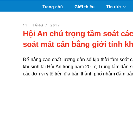
Chuyển
Trang chủ
Giới thiệu
Tin tức
đến
phần
nội
ĐĂNG
11 THÁNG 7, 2017
TRONG
dung
Hội An chú trọng tầm soát các
soát mất cân bằng giới tính kh
Để nâng cao chất lượng dân số kịp thời tầm soát cá
khi sinh tại Hội An trong năm 2017, Trung tâm dân 
các đơn vị y tế trên địa bàn thành phố nhằm đảm bảo