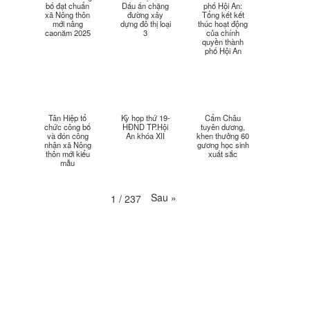
bố đạt chuẩn
Dấu ấn chặng
phố Hội An:
xã Nông thôn
đường xây
Tổng kết kết
mới nâng
dựng đô thị loại
thúc hoạt động
Thời sự thứ 2 Ngày 13-4-
caonăm 2025
3
của chính
34:40
quyền thành
2026
phố Hội An
Thời sự thứ 6 Ngày 10-4-
25:37
2026
Thời sự thứ 4 Ngày 8-4-2026
26:38
Tân Hiệp tổ
Kỳ họp thứ 19-
Cẩm Châu
chức công bố
HĐND TP.Hội
tuyên dương,
và đón công
An khóa XII
khen thưởng 60
nhận xã Nông
gương học sinh
Thời sự thứ 2 Ngày 6-4-2026
28:21
thôn mới kiểu
xuất sắc
mẫu
Thời sự thứ 6 Ngày 3-4-2026
24:01
Sau
»
1
/
237
Thời sự thứ 4 Ngày 1-4-2026
28:11
Thời sự thứ 2 Ngày 30-3-
31:14
2026
Thời sự thứ 6 Ngày 27-3-
24:11
2026