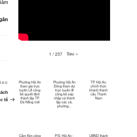
Thời sự thứ 4 Ngày 29-4-
giảm
25:52
2026
Thời sự thứ 2 Ngày 27-4-
gân
26:17
2026
Thoi-su-thu-6-Ngay 24-04-
29:07
2026
Sau
»
1
/
237
Thời sự thứ 4 Ngày 22-
27:59
4.-2026
Thời sự thứ 2 Ngày 20-4-
31:53
2026
Phường Hội An
Phường Hội An
TP. Hội An:
Bài
SAU
tham gia trực
Đông tham dự
chính thức
tiếp
tuyến Lễ công
trực tuyến lễ
khánh thành
hách
bố quyết định
công bố sáp
cầu Thanh
Thời sự thứ 6 Ngày 17-4-
26:27
theo
thành lập TP.
nhập và thành
Nam
c tế
2026
Đà Nẵng mới
lập các xã,
phường...
Thời sự thứ 6 Ngày 17-4-
25:13
2026
Thời sự thứ 4 Ngày 15-4-
26:11
Cẩm Kim công
P/S: Hội An -
UBND thành
2026