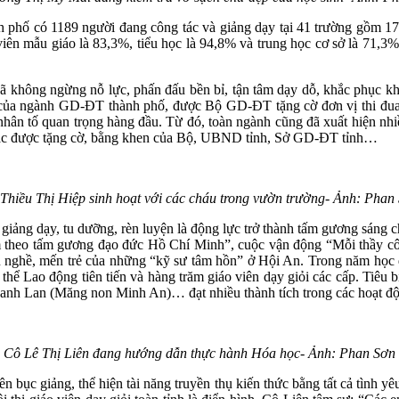
h phố có 1189 người đang công tác và giảng dạy tại 41 trường gồm 1
 viên mẫu giáo là 83,3%, tiểu học là 94,8% và trung học cơ sở là 71,
đã không ngừng nỗ lực, phấn đấu bền bỉ, tận tâm dạy dỗ, khắc phục k
 của ngành GD-ĐT thành phố, được Bộ GD-ĐT tặng cờ đơn vị thi đua x
 là nhân tố quan trọng hàng đầu. Từ đó, toàn ngành cũng đã xuất hiện 
khác được tặng cờ, bằng khen của Bộ, UBND tỉnh, Sở GD-ĐT tỉnh…
Thiều Thị Hiệp sinh hoạt với các cháu trong vườn trường- Ảnh: Phan
giảng dạy, tu dưỡng, rèn luyện là động lực trở thành tấm gương sáng c
làm theo tấm gương đạo đức Hồ Chí Minh”, cuộc vận động “Mỗi thầy cô 
u nghề, mến trẻ của những “kỹ sư tâm hồn” ở Hội An. Trong năm học q
tập thể Lao động tiên tiến và hàng trăm giáo viên dạy giỏi các cấp. T
 Lan (Măng non Minh An)… đạt nhiều thành tích trong các hoạt độ
Cô Lê Thị Liên đang hướng dẫn thực hành Hóa học- Ảnh: Phan Sơn
 bục giảng, thể hiện tài năng truyền thụ kiến thức bằng tất cả tình yê