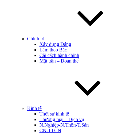
Chính trị
Xây dựng Đảng
Làm theo Bác
Cải cách hành chính
Mặt trận – Đoàn thể
Kinh tế
Thời sự kinh tế
Thương mại – Dịch vụ
N.Nghiệp-N.Thôn-T.Sản
CN-TTCN