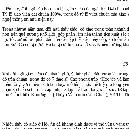
Hiện nay, đội ngũ cán bộ quản lý, giáo viên của ngành GD-ĐT thàn
Tỷ lệ giáo viên đạt chuẩn 100%, trong đó tỷ lệ vượt chuẩn của giáo
nghệ thông tin như hiện nay.
Trong những năm qua, đội ngũ thầy giáo, cô giáo trong toàn ngành 
non trên quê hương Phố Hội, góp phần làm nên thành tích xuất sắc
học tốt, sự nỗ lực phấn đấu của các tập thể, các thầy cô giáo luôn
non Sơn Ca cũng được Bộ tặng cờ thi đua xuất sắc. Nhiều trường 
Cô 
Với đội ngũ giáo viên của thành phố, ý thức phấn đấu vươn lên trong 
độ trên chuẩn, trong đó có 7 thạc sĩ. Các phong trào “Học tập và 
nhân rộng với nhiều cách làm hay, mô hình mới, thể hiện rõ lòng yê
nhận 8 chiến sĩ thi đua cấp tỉnh, 13 tập thể Lao động xuất sắc, 13 
non Cẩm Phô), Khương Thị Thủy (Mầm non Cẩm Châu), Võ Thị Thanh
Nhiều thầy cô giáo ở Hội An đã khẳng định được vị thế vững vàng trên