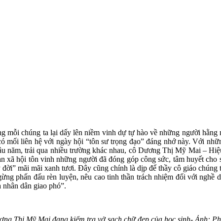
g mỗi chúng ta lại dấy lên niềm vinh dự tự hào về những người hằng n
 có mối liên hệ với ngày hội “tôn sư trọng đạo” đáng nhớ này. Với n
 lâu năm, trải qua nhiều trường khác nhau, cô Dương Thị Mỹ Mai – Hi
àn xã hội tôn vinh những người đã đóng góp công sức, tâm huyết cho s
đời” mãi mãi xanh tươi. Đây cũng chính là dịp để thầy cô giáo chúng 
gừng phấn đấu rèn luyện, nêu cao tinh thần trách nhiệm đối với nghề 
 nhân dân giao phó”.
ng Thị Mỹ Mai đang kiểm tra vở sạch chữ đẹp của học sinh- Ảnh: P