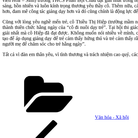
viên Hóa – Sinh) trường THCS Phan Bội Châu đạt giải nhất trong hội 
sáng, hồn nhiên và luôn kính trọng thương yêu thầy cô. Thêm nữa, cá
hơn, đam mê công tác giảng dạy hơn và đó cũng chính là động lực để
Cũng với lòng yêu nghề mến trẻ, cô Thiều Thị Hiệp (trường mầm n
thành thiên chức hằng ngày của “cô đi nuôi dạy trẻ”. Tại hội thi 
giải nhất mà cô Hiệp đã đạt được. Không muốn nói nhiều về mình, cô
tạo để áp dụng giảng dạy để trẻ cảm thấy hứng thú và trẻ cảm thấy r
người mẹ để chăm sóc cho trẻ hằng ngày”.
Tất cả vì đàn em thân yêu, vì tình thương và trách nhiệm cao quý, cá
Danh
mục
Văn hóa - Xã hội
Điều
Bài
cũ
hướng
hơn