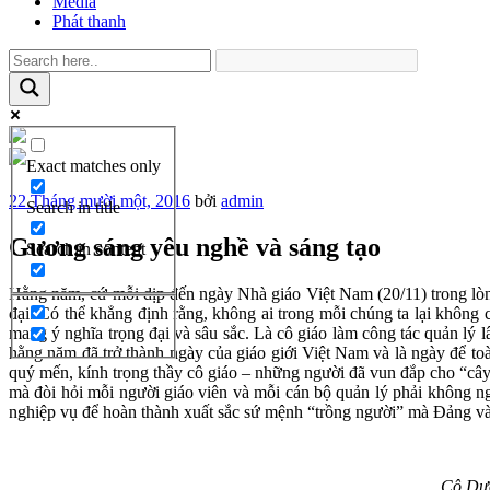
Media
Phát thanh
Exact matches only
Đăng
22 Tháng mười một, 2016
bởi
admin
Search in title
trong
Gương sáng yêu nghề và sáng tạo
Search in content
Hằng năm, cứ mỗi dịp đến ngày Nhà giáo Việt Nam (20/11) trong lòn
đại. Có thể khẳng định rằng, không ai trong mỗi chúng ta lại không
mang ý nghĩa trọng đại và sâu sắc. Là cô giáo làm công tác quản lý
hằng năm đã trở thành ngày của giáo giới Việt Nam và là ngày để to
quý mến, kính trọng thầy cô giáo – những người đã vun đắp cho “cây 
mà đòi hỏi mỗi người giáo viên và mỗi cán bộ quản lý phải không n
nghiệp vụ để hoàn thành xuất sắc sứ mệnh “trồng người” mà Đảng và
Cô Dươ