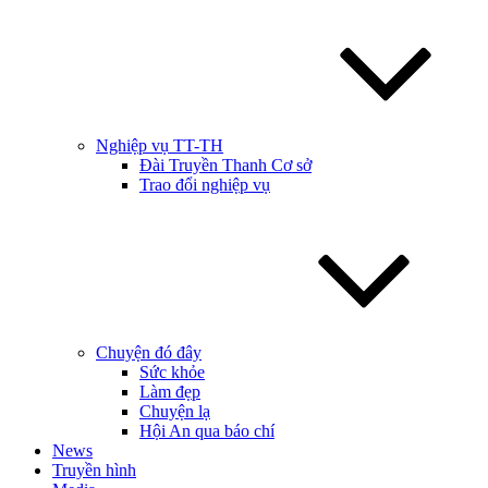
Nghiệp vụ TT-TH
Đài Truyền Thanh Cơ sở
Trao đổi nghiệp vụ
Chuyện đó đây
Sức khỏe
Làm đẹp
Chuyện lạ
Hội An qua báo chí
News
Truyền hình