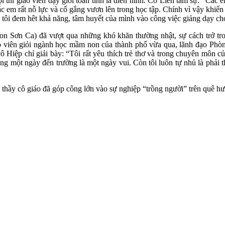
thi giáo viên dạy giỏi toàn tỉnh là điển hình. Cô Liên tâm sự: “Các e
c em rất nỗ lực và cố gắng vươn lên trong học tập. Chính vì vậy khiến
 tôi đem hêt khả năng, tâm huyết của mình vào công việc giảng dạy ch
on Sơn Ca) đã vượt qua những khó khăn thường nhật, sự cách trở tr
giáo viên giỏi ngành học mầm non của thành phố vừa qua, lãnh đạo P
 Hiệp chỉ giải bày: “Tôi rất yêu thích trẻ thơ và trong chuyên môn củ
ằng một ngày đến trường là một ngày vui. Còn tôi luôn tự nhủ là phải t
c thầy cô giáo đã góp công lớn vào sự nghiệp “trồng người” trên quê h