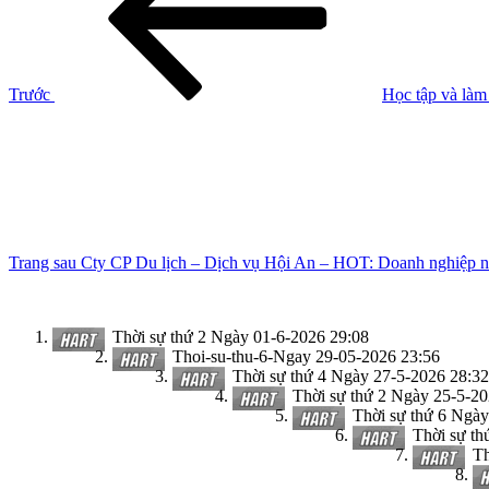
bài
viết
Trước
Học tập và là
Bài
tiếp
theo
Trang sau
Cty CP Du lịch – Dịch vụ Hội An – HOT: Doanh nghiệp ni
Thời sự thứ 2 Ngày 01-6-2026
29:08
Thoi-su-thu-6-Ngay 29-05-2026
23:56
Thời sự thứ 4 Ngày 27-5-2026
28:32
Thời sự thứ 2 Ngày 25-5-2
Thời sự thứ 6 Ngà
Thời sự th
Th