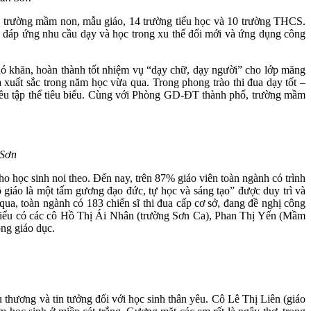
7 trường mầm non, mẫu giáo, 14 trường tiểu học và 10 trường THCS.
3% đáp ứng nhu cầu dạy và học trong xu thế đổi mới và ứng dụng công
hó khăn, hoàn thành tốt nhiệm vụ “dạy chữ, dạy người” cho lớp măng
uất sắc trong năm học vừa qua. Trong phong trào thi đua dạy tốt –
nhiều tập thể tiêu biểu. Cùng với Phòng GD-ĐT thành phố, trường mầm
 Sơn
ho học sinh noi theo. Đến nay, trên 87% giáo viên toàn ngành có trình
giáo là một tấm gương đạo đức, tự học và sáng tạo” được duy trì và
ua, toàn ngành có 183 chiến sĩ thi đua cấp cơ sở, đang đề nghị công
iêu biểu có các cô Hồ Thị Ái Nhân (trường Sơn Ca), Phan Thị Yến (Mầm
ng giáo dục.
u thương và tin tưởng đối với học sinh thân yêu. Cô Lê Thị Liên (giáo