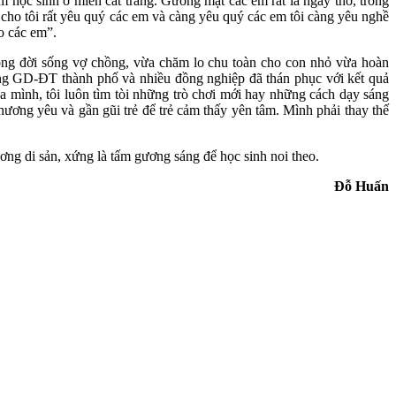
m học sinh ở miền cát trắng. Gương mặt các em rất là ngây thơ, trong
 cho tôi rất yêu quý các em và càng yêu quý các em tôi càng yêu nghề
o các em”.
ong đời sống vợ chồng, vừa chăm lo chu toàn cho con nhỏ vừa hoàn
hòng GD-ĐT thành phố và nhiều đồng nghiệp đã thán phục với kết quả
a mình, tôi luôn tìm tòi những trò chơi mới hay những cách dạy sáng
hương yêu và gần gũi trẻ để trẻ cảm thấy yên tâm. Mình phải thay thế
ương di sản, xứng là tấm gương sáng để học sinh noi theo.
Đỗ Huấn