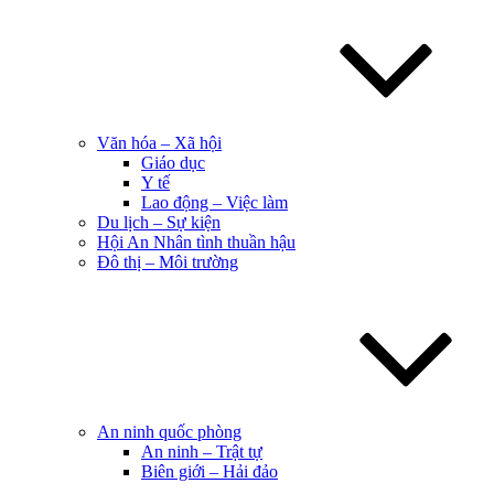
Văn hóa – Xã hội
Giáo dục
Y tế
Lao động – Việc làm
Du lịch – Sự kiện
Hội An Nhân tình thuần hậu
Đô thị – Môi trường
An ninh quốc phòng
An ninh – Trật tự
Biên giới – Hải đảo