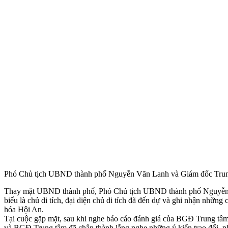
Phó Chủ tịch UBND thành phố Nguyễn Văn Lanh và Giám đốc Tru
Thay mặt UBND thành phố, Phó Chủ tịch UBND thành phố Nguyễn Văn 
biểu là chủ di tích, đại diện chủ di tích đã đến dự và ghi nhận những
hóa Hội An.
Tại cuộc gặp mặt, sau khi nghe báo cáo đánh giá của BGĐ Trung tâm
và BGĐ Trung tâm đã chân thành lắng nghe những ý kiến trao đổi, phả