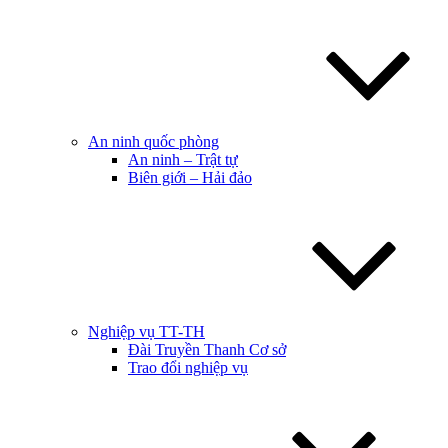
An ninh quốc phòng
An ninh – Trật tự
Biên giới – Hải đảo
Nghiệp vụ TT-TH
Đài Truyền Thanh Cơ sở
Trao đổi nghiệp vụ