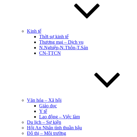
Kinh tế
Thời sự kinh tế
Thương mại – Dịch vụ
N.Nghiệp-N.Thôn-T.Sản
CN-TTCN
Văn hóa – Xã hội
Giáo dục
Y tế
Lao động – Việc làm
Du lịch – Sự kiện
Hội An Nhân tình thuần hậu
Đô thị – Môi trường