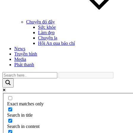
Chuyện đó đây
Sức khỏe
Làm đẹp
Chuyện lạ
Hội An qua báo chí
News
Truyền hình
Media
Phát thanh
Exact matches only
Search in title
Search in content