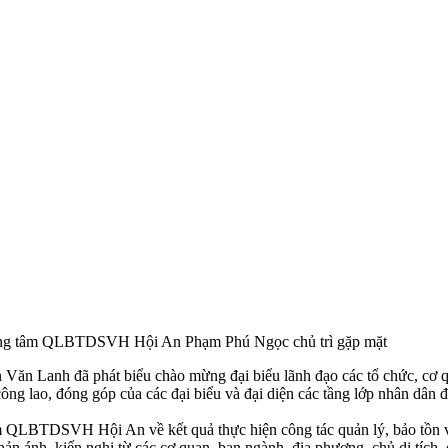
ng tâm QLBTDSVH Hội An Phạm Phú Ngọc chủ trì gặp mặt
Lanh đã phát biểu chào mừng đại biểu lãnh đạo các tổ chức, cơ qua
 công lao, đóng góp của các đại biểu và đại diện các tầng lớp nhân dân 
 QLBTDSVH Hội An về kết quả thực hiện công tác quản lý, bảo tồn và 
n ánh, kiến nghị từ các cơ quan, ban ngành, địa phương, chủ di tích, 