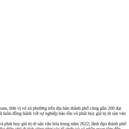
n, đơn vị và xã phường trên địa bàn thành phố cùng gần 200 đại
đã luôn đồng hành với sự nghiệp bảo tồn và phát huy giá trị di sản văn
phát huy giá trị di sản văn hóa trong năm 2022; lãnh đạo thành phố
đại diện chủ di tích cũng như các tổ chức và cá nhân quan tâm đến