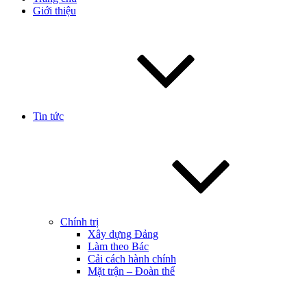
Giới thiệu
Tin tức
Chính trị
Xây dựng Đảng
Làm theo Bác
Cải cách hành chính
Mặt trận – Đoàn thể