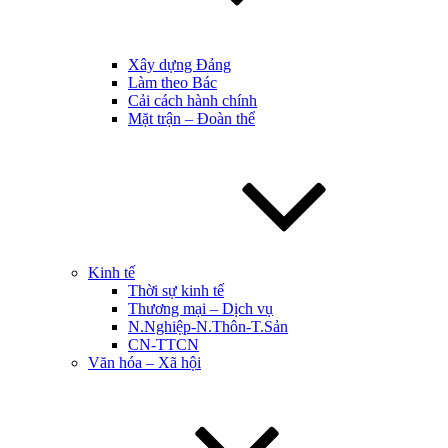
Xây dựng Đảng
Làm theo Bác
Cải cách hành chính
Mặt trận – Đoàn thể
Kinh tế
Thời sự kinh tế
Thương mại – Dịch vụ
N.Nghiệp-N.Thôn-T.Sản
CN-TTCN
Văn hóa – Xã hội