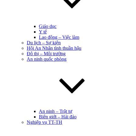
Giáo dục
Y tế
Lao động – Việc làm
Du lịch – Sự kiện
Hội An Nhân tình thuần hậu
Đô thị – Môi trường
An ninh quốc phòng
An ninh – Trật tự
Biên giới – Hải đảo
Nghiệp vụ TT-TH