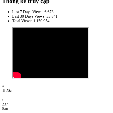
Thống kê truy cập
Last 7 Days Views:
6.673
Last 30 Days Views:
33.841
Total Views:
1.150.954
«
Trước
1
/
237
Sau