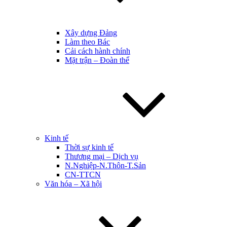
Xây dựng Đảng
Làm theo Bác
Cải cách hành chính
Mặt trận – Đoàn thể
Kinh tế
Thời sự kinh tế
Thương mại – Dịch vụ
N.Nghiệp-N.Thôn-T.Sản
CN-TTCN
Văn hóa – Xã hội