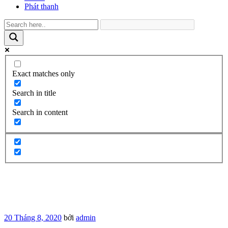
Phát thanh
Exact matches only
Search in title
Search in content
Đăng
20 Tháng 8, 2020
bởi
admin
trong