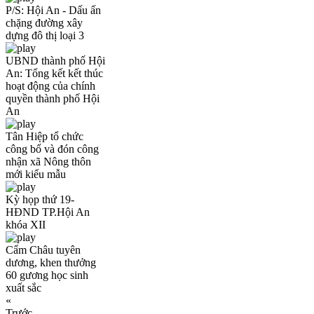
P/S: Hội An - Dấu ấn
chặng đường xây
dựng đô thị loại 3
UBND thành phố Hội
An: Tổng kết kết thúc
hoạt động của chính
quyền thành phố Hội
An
Tân Hiệp tổ chức
công bố và đón công
nhận xã Nông thôn
mới kiểu mẫu
Kỳ họp thứ 19-
HĐND TP.Hội An
khóa XII
Cẩm Châu tuyên
dương, khen thưởng
60 gương học sinh
xuất sắc
«
Trước