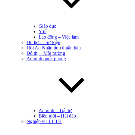
Giáo dục
Y tế
Lao động – Việc làm
Du lịch – Sự kiện
Hội An Nhân tình thuần hậu
Đô thị – Môi trường
An ninh quốc phòng
An ninh – Trật tự
Biên giới – Hải đảo
Nghiệp vụ TT-TH