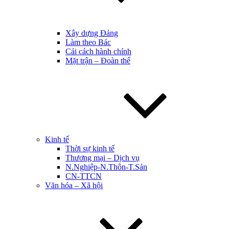
Xây dựng Đảng
Làm theo Bác
Cải cách hành chính
Mặt trận – Đoàn thể
Kinh tế
Thời sự kinh tế
Thương mại – Dịch vụ
N.Nghiệp-N.Thôn-T.Sản
CN-TTCN
Văn hóa – Xã hội