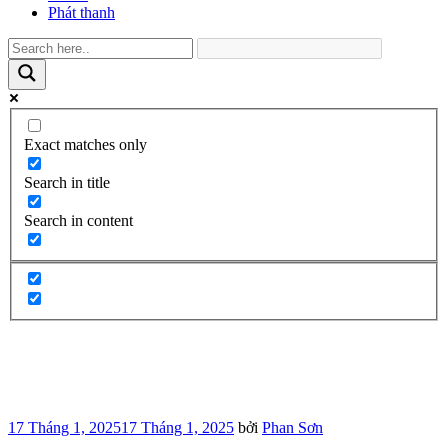
Phát thanh
Exact matches only
Search in title
Search in content
Đăng
17 Tháng 1, 2025
17 Tháng 1, 2025
bởi
Phan Sơn
trong