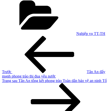
mục
Nghiệp vụ TT-TH
Điều
Bài
cũ
hướng
hơn
bài
viết
Trước
Tân An đẩy
mạnh phong trào thi đua yêu nước
Bài
Trang sau
Tân An tổng kết phong trào Toàn dân bảo vệ an ninh Tổ
tiếp
theo