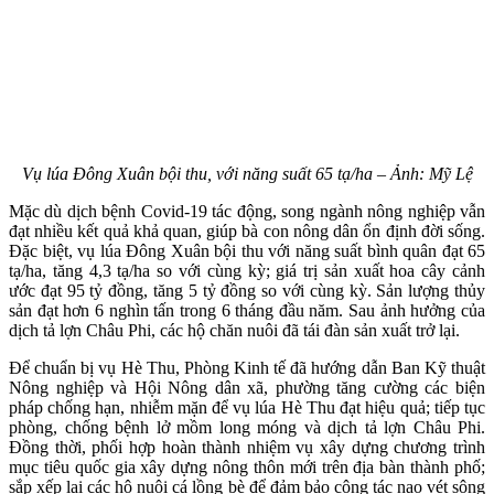
Vụ lúa Đông Xuân bội thu, với năng suất 65 tạ/ha – Ảnh: Mỹ Lệ
Mặc dù dịch bệnh Covid-19 tác động, song ngành nông nghiệp vẫn
đạt nhiều kết quả khả quan, giúp bà con nông dân ổn định đời sống.
Đặc biệt, vụ lúa Đông Xuân bội thu với năng suất bình quân đạt 65
tạ/ha, tăng 4,3 tạ/ha so với cùng kỳ; giá trị sản xuất hoa cây cảnh
ước đạt 95 tỷ đồng, tăng 5 tỷ đồng so với cùng kỳ. Sản lượng thủy
sản đạt hơn 6 nghìn tấn trong 6 tháng đầu năm. Sau ảnh hưởng của
dịch tả lợn Châu Phi, các hộ chăn nuôi đã tái đàn sản xuất trở lại.
Để chuẩn bị vụ Hè Thu, Phòng Kinh tế đã hướng dẫn Ban Kỹ thuật
Nông nghiệp và Hội Nông dân xã, phường tăng cường các biện
pháp chống hạn, nhiễm mặn để vụ lúa Hè Thu đạt hiệu quả; tiếp tục
phòng, chống bệnh lở mồm long móng và dịch tả lợn Châu Phi.
Đồng thời, phối hợp hoàn thành nhiệm vụ xây dựng chương trình
mục tiêu quốc gia xây dựng nông thôn mới trên địa bàn thành phố;
sắp xếp lại các hộ nuôi cá lồng bè để đảm bảo công tác nạo vét sông