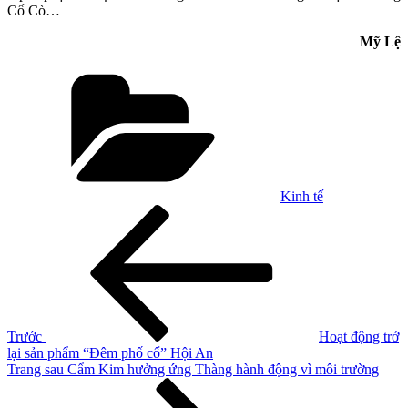
Cổ Cò…
Mỹ Lệ
Danh
mục
Kinh tế
Điều
Bài
cũ
hướng
hơn
bài
viết
Trước
Hoạt động trở
lại sản phẩm “Đêm phố cổ” Hội An
Bài
Trang sau
Cẩm Kim hưởng ứng Thàng hành động vì môi trường
tiếp
theo