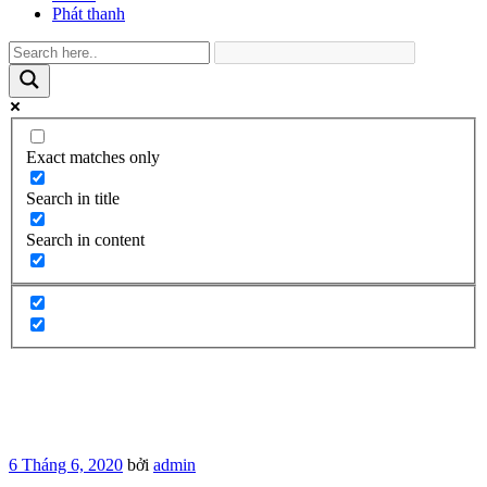
Phát thanh
Exact matches only
Search in title
Search in content
Đăng
6 Tháng 6, 2020
bởi
admin
trong