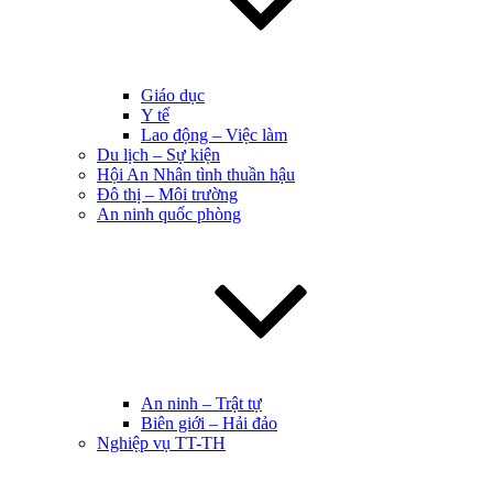
Giáo dục
Y tế
Lao động – Việc làm
Du lịch – Sự kiện
Hội An Nhân tình thuần hậu
Đô thị – Môi trường
An ninh quốc phòng
An ninh – Trật tự
Biên giới – Hải đảo
Nghiệp vụ TT-TH