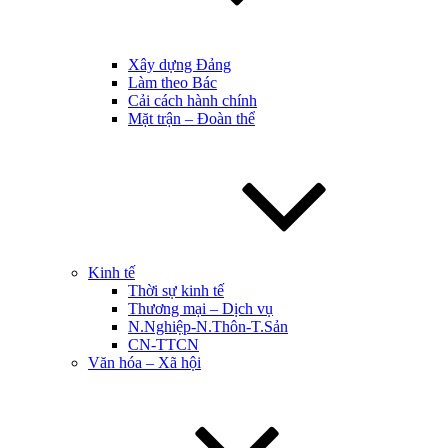
Xây dựng Đảng
Làm theo Bác
Cải cách hành chính
Mặt trận – Đoàn thể
Kinh tế
Thời sự kinh tế
Thương mại – Dịch vụ
N.Nghiệp-N.Thôn-T.Sản
CN-TTCN
Văn hóa – Xã hội