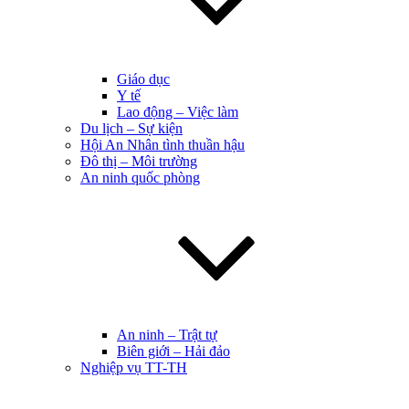
Giáo dục
Y tế
Lao động – Việc làm
Du lịch – Sự kiện
Hội An Nhân tình thuần hậu
Đô thị – Môi trường
An ninh quốc phòng
An ninh – Trật tự
Biên giới – Hải đảo
Nghiệp vụ TT-TH