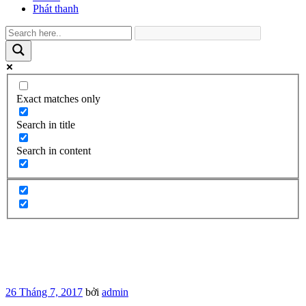
Phát thanh
Exact matches only
Search in title
Search in content
Đăng
26 Tháng 7, 2017
bởi
admin
trong