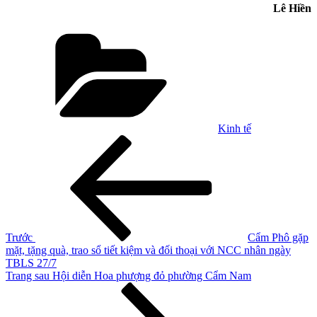
Lê Hiền
Danh
mục
Kinh tế
Điều
Bài
cũ
hướng
hơn
bài
viết
Trước
Cẩm Phô gặp
mặt, tặng quà, trao sổ tiết kiệm và đối thoại với NCC nhân ngày
TBLS 27/7
Bài
Trang sau
Hội diễn Hoa phượng đỏ phường Cẩm Nam
tiếp
theo