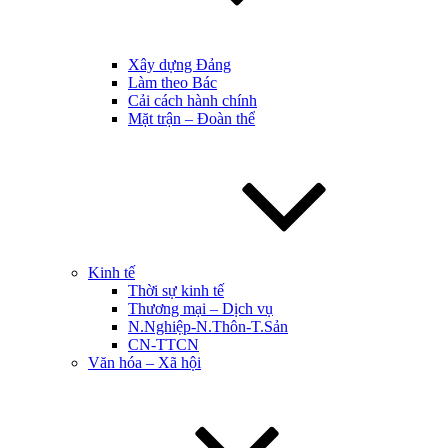
Xây dựng Đảng
Làm theo Bác
Cải cách hành chính
Mặt trận – Đoàn thể
Kinh tế
Thời sự kinh tế
Thương mại – Dịch vụ
N.Nghiệp-N.Thôn-T.Sản
CN-TTCN
Văn hóa – Xã hội