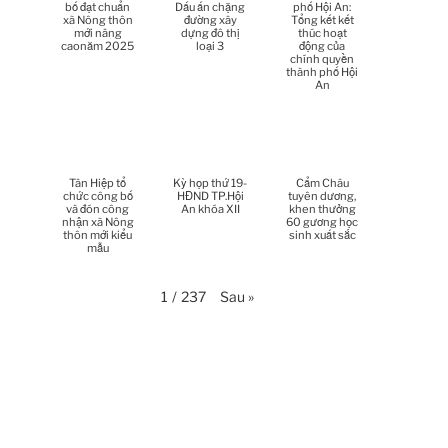
bố đạt chuẩn
Dấu ấn chặng
phố Hội An:
xã Nông thôn
đường xây
Tổng kết kết
mới nâng
dựng đô thị
thúc hoạt
Thời sự thứ 2 Ngày 13-4-
caonăm 2025
loại 3
động của
34:40
2026
chính quyền
thành phố Hội
An
Thời sự thứ 6 Ngày 10-4-
25:37
2026
Thời sự thứ 4 Ngày 8-4-2026
26:38
Tân Hiệp tổ
Kỳ họp thứ 19-
Cẩm Châu
chức công bố
HĐND TP.Hội
tuyên dương,
và đón công
An khóa XII
khen thưởng
Thời sự thứ 2 Ngày 6-4-2026
28:21
nhận xã Nông
60 gương học
thôn mới kiểu
sinh xuất sắc
mẫu
Thời sự thứ 6 Ngày 3-4-2026
24:01
Sau
»
1
/
237
Thời sự thứ 4 Ngày 1-4-2026
28:11
Thời sự thứ 2 Ngày 30-3-
31:14
2026
Thời sự thứ 6 Ngày 27-3-
24:11
2026