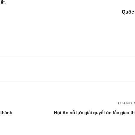
ết.
Quốc 
TRANG 
 thành
Hội An nỗ lực giải quyết ùn tắc giao t