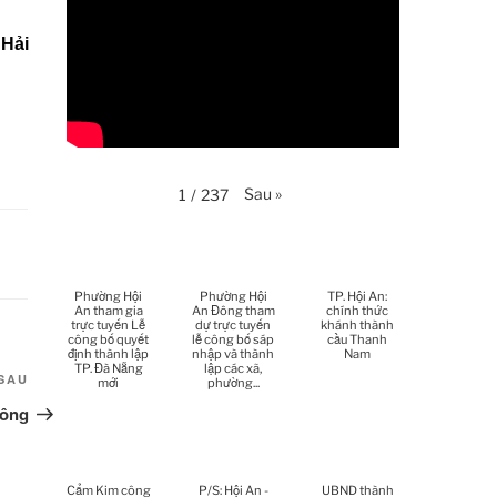
Thời sự thứ 4 Ngày 29-4-
25:52
2026
Hải
Thời sự thứ 2 Ngày 27-4-
26:17
2026
Thoi-su-thu-6-Ngay 24-04-
29:07
2026
Sau
»
1
/
237
Thời sự thứ 4 Ngày 22-
27:59
4.-2026
Thời sự thứ 2 Ngày 20-4-
31:53
2026
Phường Hội
Phường Hội
TP. Hội An:
An tham gia
An Đông tham
chính thức
trực tuyến Lễ
dự trực tuyến
khánh thành
Thời sự thứ 6 Ngày 17-4-
công bố quyết
lễ công bố sáp
cầu Thanh
26:27
định thành lập
nhập và thành
Nam
2026
TP. Đà Nẵng
lập các xã,
Bài
SAU
mới
phường...
tiếp
Thời sự thứ 6 Ngày 17-4-
hông
25:13
2026
theo
Thời sự thứ 4 Ngày 15-4-
26:11
Cẩm Kim công
P/S: Hội An -
UBND thành
2026