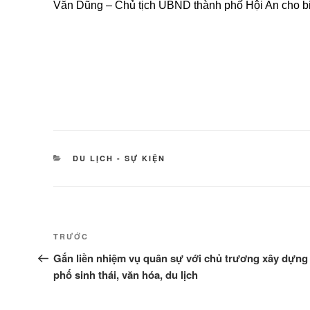
Văn Dũng – Chủ tịch UBND thành phố Hội An cho bi
DANH
DU LỊCH - SỰ KIỆN
MỤC
Điều
Bài
TRƯỚC
hướng
cũ
Gắn liền nhiệm vụ quân sự với chủ trương xây dựng
hơn
phố sinh thái, văn hóa, du lịch
bài
viết