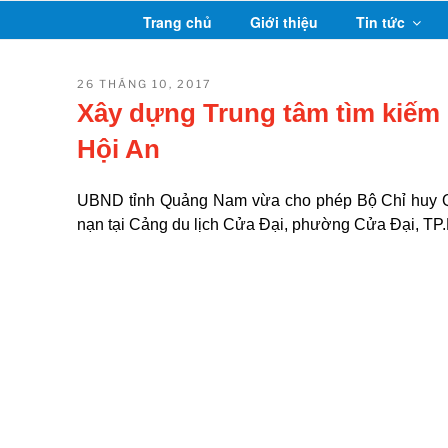
Chuyển
Trang chủ
Giới thiệu
Tin tức
đến
phần
nội
ĐĂNG
26 THÁNG 10, 2017
TRONG
dung
Xây dựng Trung tâm tìm kiếm 
Hội An
UBND tỉnh Quảng Nam vừa cho phép Bộ Chỉ huy Qu
nạn tại Cảng du lịch Cửa Đại, phường Cửa Đại, TP.