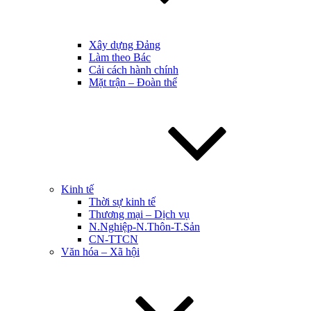
Xây dựng Đảng
Làm theo Bác
Cải cách hành chính
Mặt trận – Đoàn thể
Kinh tế
Thời sự kinh tế
Thương mại – Dịch vụ
N.Nghiệp-N.Thôn-T.Sản
CN-TTCN
Văn hóa – Xã hội