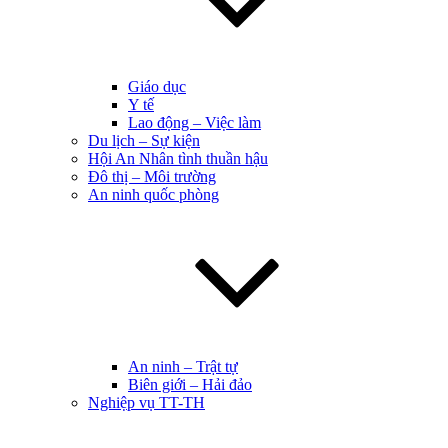
Giáo dục
Y tế
Lao động – Việc làm
Du lịch – Sự kiện
Hội An Nhân tình thuần hậu
Đô thị – Môi trường
An ninh quốc phòng
An ninh – Trật tự
Biên giới – Hải đảo
Nghiệp vụ TT-TH