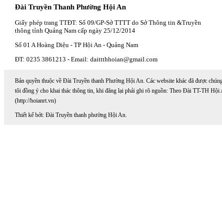
Đài Truyền Thanh Phường Hội An
Giấy phép trang TTĐT: Số 09/GP-Sở TTTT do Sở Thông tin &Truyền
thông tỉnh Quảng Nam cấp ngày 25/12/2014
Số 01 A Hoàng Diệu - TP Hội An - Quảng Nam
ĐT: 0235 3861213 - Email: daittthhoian@gmail.com
Bản quyền thuộc về Đài Truyền thanh Phường Hội An. Các website khác đã được chún
tôi đồng ý cho khai thác thông tin, khi đăng lại phải ghi rõ nguồn: Theo Đài TT-TH Hội
(http://hoianrt.vn)
Thiết kế bởi: Đài Truyền thanh phường Hội An.