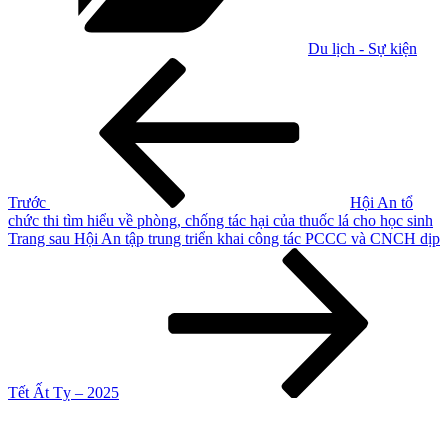
Du lịch - Sự kiện
Điều
Bài
cũ
hướng
hơn
bài
viết
Trước
Hội An tổ
chức thi tìm hiểu về phòng, chống tác hại của thuốc lá cho học sinh
Bài
Trang sau
Hội An tập trung triển khai công tác PCCC và CNCH dịp
tiếp
theo
Tết Ất Tỵ – 2025