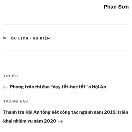
Phan Sơn
DANH
DU LỊCH - SỰ KIỆN
MỤC
Điều
TRƯỚC
Bài
hướng
cũ
Phong trào thi đua “dạy tốt-học tốt” ở Hội An
bài
hơn
viết
TRANG SAU
Bài
tiếp
Thanh tra Hội An tổng kết công tác ngành năm 2019, triển
theo
khai nhiệm vụ năm 2020