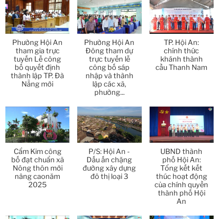
Thời sự thứ 6 Ngày 10-4-2026
25:37
Thời sự thứ 4 Ngày 8-4-2026
26:38
Phường Hội An
Phường Hội An
TP. Hội An:
Thời sự thứ 2 Ngày 6-4-2026
28:21
tham gia trực
Đông tham dự
chính thức
tuyến Lễ công
trực tuyến lễ
khánh thành
bố quyết định
công bố sáp
cầu Thanh Nam
Thời sự thứ 6 Ngày 3-4-2026
24:01
thành lập TP. Đà
nhập và thành
Nẵng mới
lập các xã,
phường...
Thời sự thứ 4 Ngày 1-4-2026
28:11
Thời sự thứ 2 Ngày 30-3-2026
31:14
Thời sự thứ 6 Ngày 27-3-2026
24:11
Cẩm Kim công
P/S: Hội An -
UBND thành
bố đạt chuẩn xã
Dấu ấn chặng
phố Hội An:
Thời sự thứ 4 Ngày 25-3-2026
24:51
Nông thôn mới
đường xây dựng
Tổng kết kết
nâng caonăm
đô thị loại 3
thúc hoạt động
2025
của chính quyền
Thời sự thứ 2 Ngày 23-3-2026
27:17
thành phố Hội
An
Thời sự thứ 6 Ngày 20-3-2026
26:22