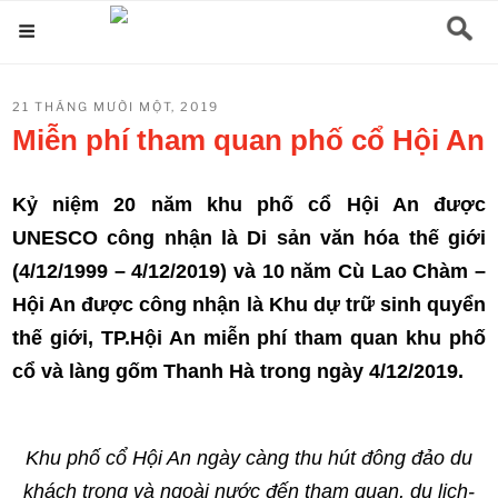
Chuyển
Menu
đến
phần
ĐĂNG
21 THÁNG MƯỜI MỘT, 2019
nội
TRONG
Miễn phí tham quan phố cổ Hội An
dung
Kỷ niệm 20 năm khu phố cổ Hội An được
UNESCO công nhận là Di sản văn hóa thế giới
(4/12/1999 – 4/12/2019) và 10 năm Cù Lao Chàm –
Hội An được công nhận là Khu dự trữ sinh quyển
thế giới, TP.Hội An miễn phí tham quan khu phố
cổ và làng gốm Thanh Hà trong ngày 4/12/2019.
Khu phố cổ Hội An ngày càng thu hút đông đảo du
khách trong và ngoài nước đến tham quan, du lịch-