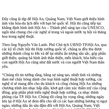
Đây cũng là dịp để Hội An, Quảng Nam, Việt Nam giới thiệu hình
ảnh văn hóa-du lịch đến với bạn bè quốc tế. Hội thi cũng tiếp tục
khẳng định hình ảnh Hội An – Thành phố sáng tạo của UNESCO,
ngôi nhà chung cho các nghệ sĩ trong và ngoài nước tụ hội và thăng
hoa trong nghệ thuật.
Theo ông Nguyễn Văn Lanh- Phó Chủ tịch UBND TP.Hội An, qua
các kỳ tổ chức hội thi Hợp xướng quốc tế, chúng ta đều thu được
những thành công to lớn và để lại nhiều ấn tượng sâu sắc, góp phần
giới thiệu, quảng bá hình ảnh thân thiện, mến khách, hòa hiếu của
con người Hội An cũng như đất nước và con người Việt Nam thân
yêu.
“Chúng tôi tin tưởng rằng, bằng sự sáng tạo, nhiệt tình và những
đam mê cháy bỏng dành cho loại hình nghệ thuật hợp xướng, các
nghệ sĩ sẽ mang đến cho du khách và công chúng Hội An những
chương trình âm nhạc hấp dẫn, khơi gợi cảm xúc thẩm mỹ của cộng
đồng, góp phần phát triển nghệ thuật hợp xướng, ca nhạc thính
phòng của TP. Hội An. Chúng tôi cũng hy vọng rằng, những ngày
lưu lại ở Hội An sẽ đem đến cho tất cả các bạn những hương vị ngọt
ngào, những dấu ấn sâu đậm đối với Hội An, Quảng Nam, Việt