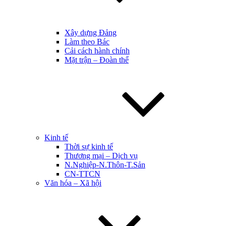
Xây dựng Đảng
Làm theo Bác
Cải cách hành chính
Mặt trận – Đoàn thể
Kinh tế
Thời sự kinh tế
Thương mại – Dịch vụ
N.Nghiệp-N.Thôn-T.Sản
CN-TTCN
Văn hóa – Xã hội