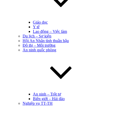
Giáo dục
Y tế
Lao động – Việc làm
Du lịch – Sự kiện
Hội An Nhân tình thuần hậu
Đô thị – Môi trường
An ninh quốc phòng
An ninh – Trật tự
Biên giới – Hải đảo
Nghiệp vụ TT-TH