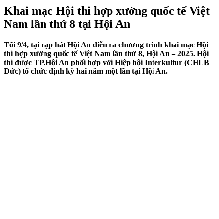
Khai mạc Hội thi hợp xướng quốc tế Việt
Nam lần thứ 8 tại Hội An
Tối 9/4, tại rạp hát Hội An diễn ra chương trình khai mạc Hội
thi hợp xướng quốc tế Việt Nam lần thứ 8, Hội An – 2025. Hội
thi được TP.Hội An phối hợp với Hiệp hội Interkultur (CHLB
Đức) tổ chức định kỳ hai năm một lần tại Hội An.