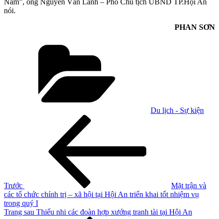
Nam”, ông Nguyễn Văn Lanh – Phó Chủ tịch UBND TP.Hội An
nói.
PHAN SƠN
Danh
mục
Du lịch - Sự kiện
Điều
Bài
cũ
hướng
hơn
bài
viết
Trước
Mặt trận và
các tổ chức chính trị – xã hội tại Hội An triển khai tốt nhiệm vụ
trong quý I
Bài
Trang sau
Thiếu nhi các đoàn hợp xướng tranh tài tại Hội An