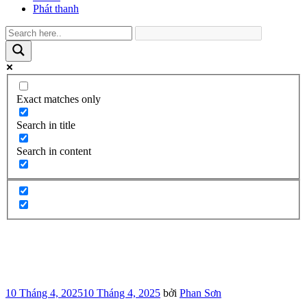
Phát thanh
Exact matches only
Search in title
Search in content
Đăng
10 Tháng 4, 2025
10 Tháng 4, 2025
bởi
Phan Sơn
trong