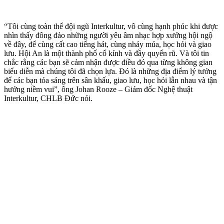
“Tôi cùng toàn thể đội ngũ Interkultur, vô cùng hạnh phúc khi được
nhìn thấy đông đảo những người yêu âm nhạc hợp xướng hội ngộ
về đây, để cùng cất cao tiếng hát, cùng nhảy múa, học hỏi và giao
lưu. Hội An là một thành phố cổ kính và đầy quyến rũ. Và tôi tin
chắc rằng các bạn sẽ cảm nhận được điều đó qua từng không gian
biểu diễn mà chúng tôi đã chọn lựa. Đó là những địa điểm lý tưởng
để các bạn tỏa sáng trên sân khấu, giao lưu, học hỏi lẫn nhau và tận
hưởng niềm vui”,
ông Johan Rooze – Giám đốc Nghệ thuật
Interkultur, CHLB Đức nói.