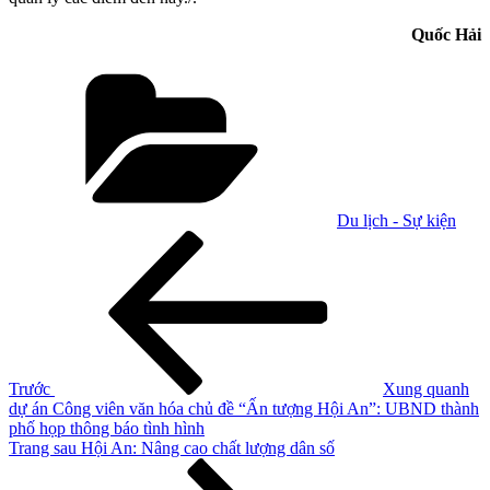
Quốc Hải
Danh
mục
Du lịch - Sự kiện
Điều
Bài
cũ
hướng
hơn
bài
viết
Trước
Xung quanh
dự án Công viên văn hóa chủ đề “Ấn tượng Hội An”: UBND thành
phố họp thông báo tình hình
Bài
Trang sau
Hội An: Nâng cao chất lượng dân số
tiếp
theo