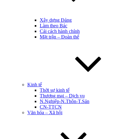
Xây dựng Đảng
Làm theo Bác
Cải cách hành chính
Mặt trận – Đoàn thể
Kinh tế
Thời sự kinh tế
Thương mại – Dịch vụ
N.Nghiệp-N.Thôn-T.Sản
CN-TTCN
Văn hóa – Xã hội