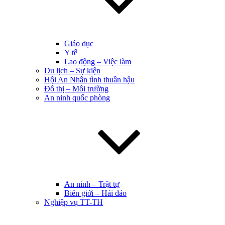
Giáo dục
Y tế
Lao động – Việc làm
Du lịch – Sự kiện
Hội An Nhân tình thuần hậu
Đô thị – Môi trường
An ninh quốc phòng
An ninh – Trật tự
Biên giới – Hải đảo
Nghiệp vụ TT-TH