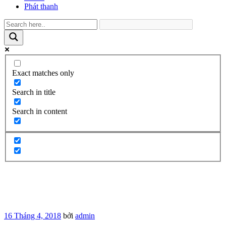
Phát thanh
Exact matches only
Search in title
Search in content
Đăng
16 Tháng 4, 2018
bởi
admin
trong