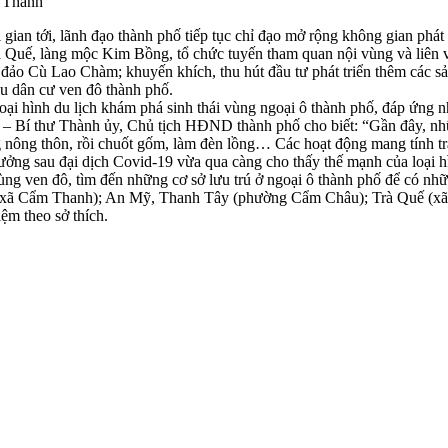
m Thanh
gian tới, lãnh đạo thành phố tiếp tục chỉ đạo mở rộng không gian phát tr
à Quế, làng mộc Kim Bồng, tổ chức tuyến tham quan nội vùng và liên v
ảo Cù Lao Chàm; khuyến khích, thu hút đầu tư phát triển thêm các sản 
khu dân cư ven đô thành phố.
oại hình du lịch khám phá sinh thái vùng ngoại ô thành phố, đáp ứng 
 Bí thư Thành ủy, Chủ tịch HĐND thành phố cho biết: “Gần đây, những
nông thôn, rồi chuốt gốm, làm đèn lồng… Các hoạt động mang tính trải
rưởng sau đại dịch Covid-19 vừa qua càng cho thấy thế mạnh của loại h
ùng ven đô, tìm đến những cơ sở lưu trú ở ngoại ô thành phố để có nh
(xã Cẩm Thanh); An Mỹ, Thanh Tây (phường Cẩm Châu); Trà Quế (xã 
ệm theo sở thích.