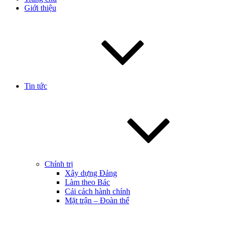
Giới thiệu
Tin tức
Chính trị
Xây dựng Đảng
Làm theo Bác
Cải cách hành chính
Mặt trận – Đoàn thể