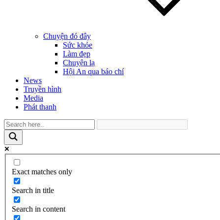
Chuyện đó đây
Sức khỏe
Làm đẹp
Chuyện lạ
Hội An qua báo chí
News
Truyền hình
Media
Phát thanh
Exact matches only
Search in title
Search in content