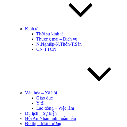
Kinh tế
Thời sự kinh tế
Thương mại – Dịch vụ
N.Nghiệp-N.Thôn-T.Sản
CN-TTCN
Văn hóa – Xã hội
Giáo dục
Y tế
Lao động – Việc làm
Du lịch – Sự kiện
Hội An Nhân tình thuần hậu
Đô thị – Môi trường