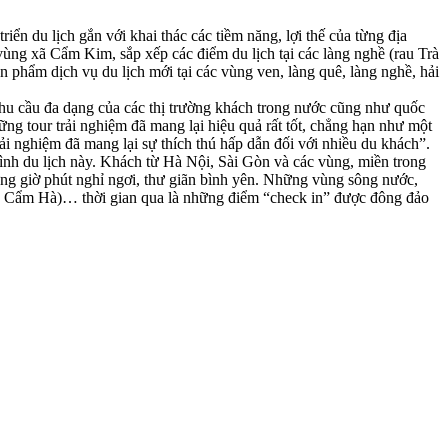
iển du lịch gắn với khai thác các tiềm năng, lợi thế của từng địa
ùng xã Cẩm Kim, sắp xếp các điểm du lịch tại các làng nghề (rau Trà
phẩm dịch vụ du lịch mới tại các vùng ven, làng quê, làng nghề, hải
nhu cầu đa dạng của các thị trường khách trong nước cũng như quốc
 tour trải nghiệm đã mang lại hiệu quả rất tốt, chẳng hạn như một
 nghiệm đã mang lại sự thích thú hấp dẫn đối với nhiều du khách”.
ình du lịch này. Khách từ Hà Nội, Sài Gòn và các vùng, miền trong
ững giờ phút nghỉ ngơi, thư giãn bình yên. Những vùng sông nước,
Cẩm Hà)… thời gian qua là những điểm “check in” được đông đảo