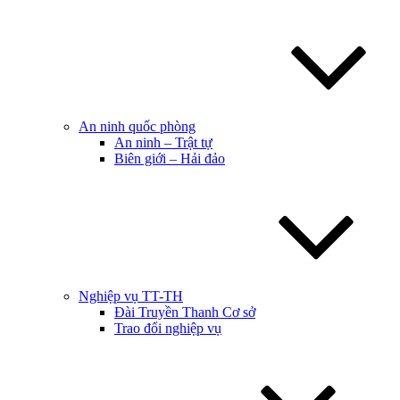
An ninh quốc phòng
An ninh – Trật tự
Biên giới – Hải đảo
Nghiệp vụ TT-TH
Đài Truyền Thanh Cơ sở
Trao đổi nghiệp vụ