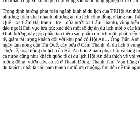
Du khách đạp xe khám phá nội vùng sản xuất nông nghiệp ở xã Cẩ
Trong định hướng phát triển ngành kinh tế du lịch của TP.Hội An thời 
phương; triển khai nhanh phương án du lịch cộng đồng ở làng rau Tr
Quế – xã Cẩm Hà, tranh – tre – dừa nước xã Cẩm Thanh), vùng biển đ
đảo ngoài lĩnh vực lưu trú; xúc tiến một số dự án du lịch mới ở các 
Định hướng này góp phần tạo thêm sản phẩm du lịch mới, phát triển l
tế, giảm tải lượng khách đối với khu phố cổ Hội An… Ông Trần Ánh –
ngày làm nông dân Trà Quế, cày bừa ở Cẩm Thanh, đi du lịch ở vùng 
Thực tế, hoạt động du lịch của Hội An hơn 2 năm phục hồi và tăng t
cả nước cũng như khách quốc tế đi du lịch Hội An đều thích về với v
ruộng đồng, vườn cây, ao cá ở Thanh Đông, Thanh Tam, Vạn Lăng 
du khách, nhất là các nam thanh nữ tú ưa chuộng, tìm đến để trải nghi