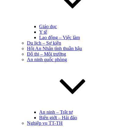
Giáo dục
Y tế
Lao động – Việc làm
Du lịch – Sự kiện
Hội An Nhân tình thuần hậu
Đô thị – Môi trường
An ninh quốc phòng
An ninh – Trật tự
Biên giới – Hải đảo
Nghiệp vụ TT-TH