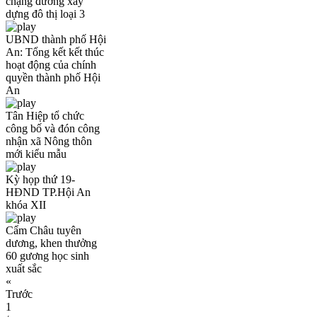
chặng đường xây
dựng đô thị loại 3
UBND thành phố Hội
An: Tổng kết kết thúc
hoạt động của chính
quyền thành phố Hội
An
Tân Hiệp tổ chức
công bố và đón công
nhận xã Nông thôn
mới kiểu mẫu
Kỳ họp thứ 19-
HĐND TP.Hội An
khóa XII
Cẩm Châu tuyên
dương, khen thưởng
60 gương học sinh
xuất sắc
«
Trước
1