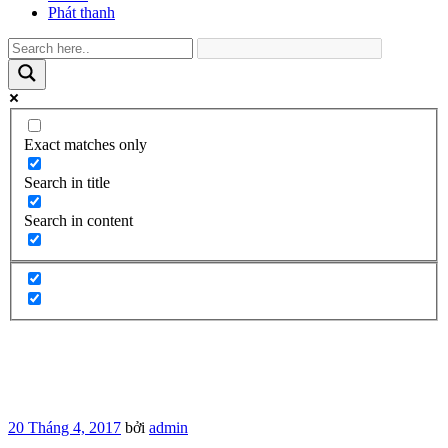
Phát thanh
Exact matches only
Search in title
Search in content
Đăng
20 Tháng 4, 2017
bởi
admin
trong