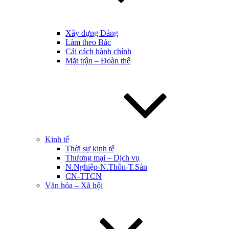
Xây dựng Đảng
Làm theo Bác
Cải cách hành chính
Mặt trận – Đoàn thể
Kinh tế
Thời sự kinh tế
Thương mại – Dịch vụ
N.Nghiệp-N.Thôn-T.Sản
CN-TTCN
Văn hóa – Xã hội