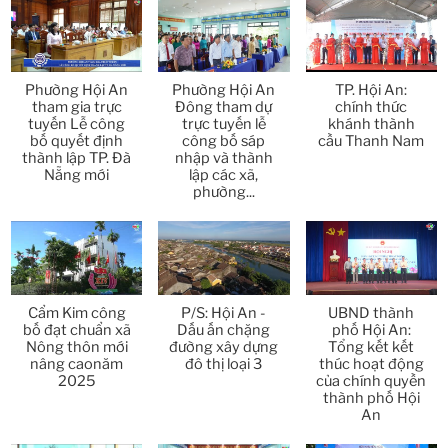
Thời sự thứ 6 Ngày 10-4-2026
25:37
Thời sự thứ 4 Ngày 8-4-2026
26:38
Phường Hội An
Phường Hội An
TP. Hội An:
Thời sự thứ 2 Ngày 6-4-2026
28:21
tham gia trực
Đông tham dự
chính thức
tuyến Lễ công
trực tuyến lễ
khánh thành
bố quyết định
công bố sáp
cầu Thanh Nam
Thời sự thứ 6 Ngày 3-4-2026
24:01
thành lập TP. Đà
nhập và thành
Nẵng mới
lập các xã,
phường...
Thời sự thứ 4 Ngày 1-4-2026
28:11
Thời sự thứ 2 Ngày 30-3-2026
31:14
Thời sự thứ 6 Ngày 27-3-2026
24:11
Cẩm Kim công
P/S: Hội An -
UBND thành
bố đạt chuẩn xã
Dấu ấn chặng
phố Hội An:
Thời sự thứ 4 Ngày 25-3-2026
24:51
Nông thôn mới
đường xây dựng
Tổng kết kết
nâng caonăm
đô thị loại 3
thúc hoạt động
2025
của chính quyền
Thời sự thứ 2 Ngày 23-3-2026
27:17
thành phố Hội
An
Thời sự thứ 6 Ngày 20-3-2026
26:22