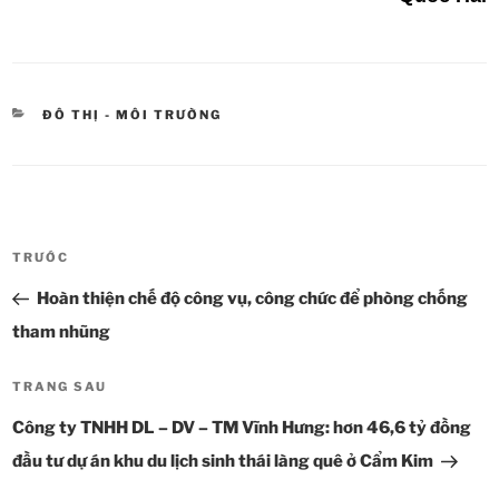
DANH
ĐÔ THỊ - MÔI TRƯỜNG
MỤC
Điều
TRƯỚC
Bài
hướng
cũ
Hoàn thiện chế độ công vụ, công chức để phòng chống
bài
hơn
viết
tham nhũng
TRANG SAU
Bài
tiếp
Công ty TNHH DL – DV – TM Vĩnh Hưng: hơn 46,6 tỷ đồng
theo
đầu tư dự án khu du lịch sinh thái làng quê ở Cẩm Kim