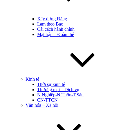
Xây dựng Đảng
Làm theo Bác
Cải cách hành chính
Mặt trận – Đoàn thể
Kinh tế
Thời sự kinh tế
Thương mại – Dịch vụ
N.Nghiệp-N.Thôn-T.Sản
CN-TTCN
Văn hóa – Xã hội