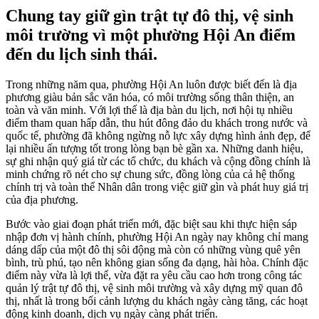
Chung tay giữ gìn trật tự đô thị, vệ sinh
môi trường vì một phường Hội An điểm
đến du lịch sinh thái.
Trong những năm qua, phường Hội An luôn được biết đến là địa
phương giàu bản sắc văn hóa, có môi trường sống thân thiện, an
toàn và văn minh. Với lợi thế là địa bàn du lịch, nơi hội tụ nhiều
điểm tham quan hấp dẫn, thu hút đông đảo du khách trong nước và
quốc tế, phường đã không ngừng nỗ lực xây dựng hình ảnh đẹp, để
lại nhiều ấn tượng tốt trong lòng bạn bè gần xa. Những danh hiệu,
sự ghi nhận quý giá từ các tổ chức, du khách và cộng đồng chính là
minh chứng rõ nét cho sự chung sức, đồng lòng của cả hệ thống
chính trị và toàn thể Nhân dân trong việc giữ gìn và phát huy giá trị
của địa phương.
Bước vào giai đoạn phát triển mới, đặc biệt sau khi thực hiện sáp
nhập đơn vị hành chính, phường Hội An ngày nay không chỉ mang
dáng dấp của một đô thị sôi động mà còn có những vùng quê yên
bình, trù phú, tạo nên không gian sống đa dạng, hài hòa. Chính đặc
điểm này vừa là lợi thế, vừa đặt ra yêu cầu cao hơn trong công tác
quản lý trật tự đô thị, vệ sinh môi trường và xây dựng mỹ quan đô
thị, nhất là trong bối cảnh lượng du khách ngày càng tăng, các hoạt
động kinh doanh, dịch vụ ngày càng phát triển.