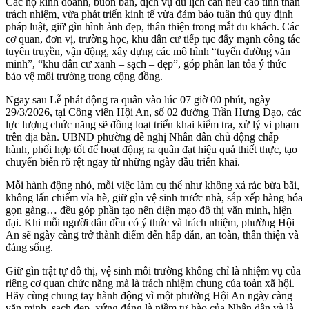
Các hộ kinh doanh, buôn bán, dịch vụ du lịch cần nêu cao tinh thần
trách nhiệm, vừa phát triển kinh tế vừa đảm bảo tuân thủ quy định
pháp luật, giữ gìn hình ảnh đẹp, thân thiện trong mắt du khách. Các
cơ quan, đơn vị, trường học, khu dân cư tiếp tục đẩy mạnh công tác
tuyên truyền, vận động, xây dựng các mô hình “tuyến đường văn
minh”, “khu dân cư xanh – sạch – đẹp”, góp phần lan tỏa ý thức
bảo vệ môi trường trong cộng đồng.
Ngay sau Lễ phát động ra quân vào lúc 07 giờ 00 phút, ngày
29/3/2026, tại Công viên Hội An, số 02 đường Trần Hưng Đạo, các
lực lượng chức năng sẽ đồng loạt triển khai kiểm tra, xử lý vi phạm
trên địa bàn. UBND phường đề nghị Nhân dân chủ động chấp
hành, phối hợp tốt để hoạt động ra quân đạt hiệu quả thiết thực, tạo
chuyển biến rõ rệt ngay từ những ngày đầu triển khai.
Mỗi hành động nhỏ, mỗi việc làm cụ thể như không xả rác bừa bãi,
không lấn chiếm vỉa hè, giữ gìn vệ sinh trước nhà, sắp xếp hàng hóa
gọn gàng… đều góp phần tạo nên diện mạo đô thị văn minh, hiện
đại. Khi mỗi người dân đều có ý thức và trách nhiệm, phường Hội
An sẽ ngày càng trở thành điểm đến hấp dẫn, an toàn, thân thiện và
đáng sống.
Giữ gìn trật tự đô thị, vệ sinh môi trường không chỉ là nhiệm vụ của
riêng cơ quan chức năng mà là trách nhiệm chung của toàn xã hội.
Hãy cùng chung tay hành động vì một phường Hội An ngày càng
văn minh, sạch đẹp, xứng đáng là niềm tự hào của Nhân dân và là