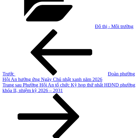
Đô thị - Môi trường
Điều
Bài
cũ
hướng
hơn
bài
viết
Trước
Đoàn phường
Hội An hưởng ứng Ngày Chủ nhật xanh năm 2026
Bài
Trang sau
Phường Hội An tổ chức Kỳ họp thứ nhất HĐND phường
tiếp
khóa II, nhiệm kỳ 2026 – 2031
theo