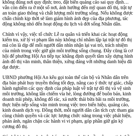
không đúng nơi quy định; treo, đặt biển quảng cáo sai quy định…
vẫn còn diễn ra ở một số nơi, ảnh hưởng đến mỹ quan đô thị, trật tự
an toàn giao thông và chất lượng môi trường sống. Nếu không được
chấn chỉnh kịp thời sẽ làm giảm hình ảnh đẹp của địa phương, tác
động không nhỏ đến hoạt động du lịch và đời sống Nhân dân.
Chính vì vậy, việc tổ chức Lễ ra quân và triển khai các hoạt động
kiểm tra, xử lý vi phạm lần này không chỉ nhằm lập lại trật tự đô thị
mà còn là dịp để mỗi người dân nhìn nhận lại vai trò, trách nhiệm
của mình trong việc giữ gìn môi trường sống chung. Đây cũng là cơ
hội để phường Hội An tiếp tục khẳng định quyết tâm xây dựng hình
ảnh đô thị văn minh, thân thiện, xứng đáng với những danh hiệu đã
đạt được.
UBND phường Hội An kêu gọi toàn thể cán bộ và Nhân dân trên
địa bàn phát huy truyền thống tốt đẹp, nâng cao ý thức tự giác, chấp
hành nghiêm các quy định của pháp luật về trật tự đô thị và vệ sinh
môi trường, không lấn chiếm vỉa hè, lòng đường để buôn bán, kinh
doanh trái phép, không đổ rác, xả nước thải bừa bãi ra môi trường,
thực hiện nếp sống văn minh trong việc treo biển hiệu, quảng cáo,
kinh doanh dịch vụ. Đồng thời, mỗi người dân cần tích cực tham gia
cùng chính quyền và các lực lượng chức năng trong việc phát hiện,
phản ánh, ngăn chặn các hành vi vi phạm, góp phần giữ gìn kỷ
cương đô thị.