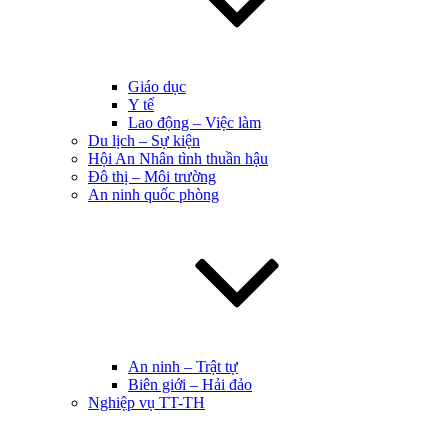
Giáo dục
Y tế
Lao động – Việc làm
Du lịch – Sự kiện
Hội An Nhân tình thuần hậu
Đô thị – Môi trường
An ninh quốc phòng
An ninh – Trật tự
Biên giới – Hải đảo
Nghiệp vụ TT-TH