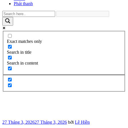
Phát thanh
Exact matches only
Search in title
Search in content
Đăng
27 Tháng 3, 2026
27 Tháng 3, 2026
bởi
Lê Hiền
trong