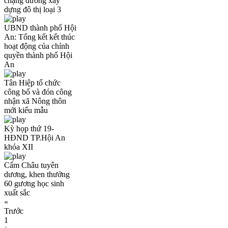
chặng đường xây
dựng đô thị loại 3
UBND thành phố Hội
An: Tổng kết kết thúc
hoạt động của chính
quyền thành phố Hội
An
Tân Hiệp tổ chức
công bố và đón công
nhận xã Nông thôn
mới kiểu mẫu
Kỳ họp thứ 19-
HĐND TP.Hội An
khóa XII
Cẩm Châu tuyên
dương, khen thưởng
60 gương học sinh
xuất sắc
«
Trước
1