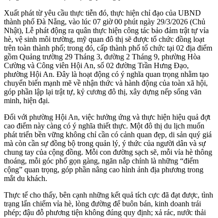
Xuất phát từ yêu cầu thực tiễn đó, thực hiện chỉ đạo của UBND
thành phố Đà Nẵng, vào lúc 07 giờ 00 phút ngày 29/3/2026 (Chủ
Nhật), Lễ phát động ra quân thực hiện công tác bảo đảm trật tự vỉa
hè, vệ sinh môi trường, mỹ quan đô thị sẽ được tổ chức đồng loạt
trên toàn thành phố; trong đó, cấp thành phố tổ chức tại 02 địa điểm
gồm Quảng trường 29 Tháng 3, đường 2 Tháng 9, phường Hòa
Cường và Công viên Hội An, số 02 đường Trần Hưng Đạo,
phường Hội An. Đây là hoạt động có ý nghĩa quan trọng nhằm tạo
chuyển biến mạnh mẽ về nhận thức và hành động của toàn xã hội,
góp phần lập lại trật tự, kỷ cương đô thị, xây dựng nếp sống văn
minh, hiện đại.
Đối với phường Hội An, việc hưởng ứng và thực hiện hiệu quả đợt
cao điểm này càng có ý nghĩa thiết thực. Một đô thị du lịch muốn
phát triển bền vững không chỉ cần có cảnh quan đẹp, di sản quý giá
mà còn cần sự đồng bộ trong quản lý, ý thức của người dân và sự
chung tay của cộng đồng. Mỗi con đường sạch sẽ, mỗi vỉa hè thông
thoáng, mỗi góc phố gọn gàng, ngăn nắp chính là những “điểm
cộng” quan trọng, góp phần nâng cao hình ảnh địa phương trong
mắt du khách.
Thực tế cho thấy, bên cạnh những kết quả tích cực đã đạt được, tình
trạng lấn chiếm vỉa hè, lòng đường để buôn bán, kinh doanh trái
phép; đậu đỗ phương tiện không đúng quy định; xả rác, nước thải