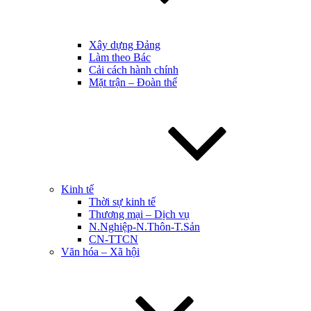
Xây dựng Đảng
Làm theo Bác
Cải cách hành chính
Mặt trận – Đoàn thể
Kinh tế
Thời sự kinh tế
Thương mại – Dịch vụ
N.Nghiệp-N.Thôn-T.Sản
CN-TTCN
Văn hóa – Xã hội