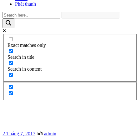
Phát thanh
Exact matches only
Search in title
Search in content
Đăng
2 Tháng 7, 2017
bởi
admin
trong