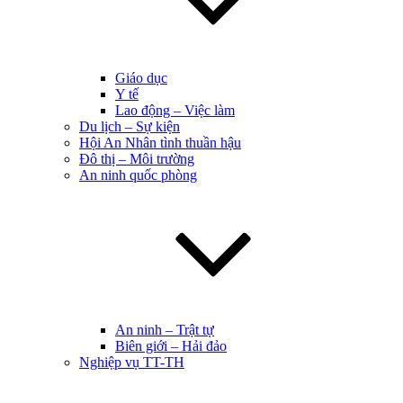
Giáo dục
Y tế
Lao động – Việc làm
Du lịch – Sự kiện
Hội An Nhân tình thuần hậu
Đô thị – Môi trường
An ninh quốc phòng
An ninh – Trật tự
Biên giới – Hải đảo
Nghiệp vụ TT-TH