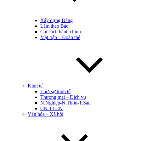
Xây dựng Đảng
Làm theo Bác
Cải cách hành chính
Mặt trận – Đoàn thể
Kinh tế
Thời sự kinh tế
Thương mại – Dịch vụ
N.Nghiệp-N.Thôn-T.Sản
CN-TTCN
Văn hóa – Xã hội