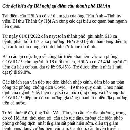
Các đại biểu dự Hội nghị tại điểm cầu thành phố Hội An
Tại điểm cầu Hội An có sự tham gia của ông Trần Ánh –Tỉnh ủy
viên, Bí thư Thành ủy Hội An cùng các đại biểu cơ quan ban ngành
liên quan.
Từ ngày 01/01/2022 đến nay: toàn thành phố ghi nhận 613 ca
bệnh, phân bố ở 12/13 xã phường. Hơn 300 bệnh nhân đang điều trị
tại các khu thu dung có tình hình sức khỏe ổn định.
Báo cáo tại cuộc họp về công tác triển khai tiêm vắc xin phòng
COVID-19 cho người từ 18 tuổi trở lên, Hội An có 73.494 người đã
tiêm đủ liều cơ bản, đạt tỷ lệ: 96,45%. Trẻ được tiêm ít nhất 1 mũi
đạt tỷ lệ 99,8%.
Các khách sạn vẫn tiếp tục đón khách nhập cảnh, đảm bảo an toàn
công tác phòng, chống dịch Covid – 19 theo quy định. Theo nhận
định của ngành Y tế, hiện nay, số ca mắc cộng đồng và tử vong do
COVID-19 tiếp tục có xu hướng gia tăng nhanh ở nhiều địa phương
trên cả nước.
Trước thực tế đó, ông Trần Văn Tân yêu cầu các địa phương, trong
đó có Hội An, thời gian tới, cần tiếp tục tăng cường các biện pháp
phòng chống dịch, nhất là giám sát phát hiện sớm, điều trị giảm
bệnh nặng; tăng cường tiêm vắc xin. Cạnh đó, cần tuyên truyền