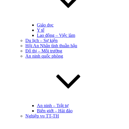
Giáo dục
Y tế
Lao động – Việc làm
Du lịch – Sự kiện
Hội An Nhân tình thuần hậu
Đô thị – Môi trường
An ninh quốc phòng
An ninh – Trật tự
Biên giới – Hải đảo
Nghiệp vụ TT-TH