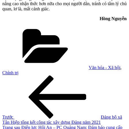
nâng cao nhận thức hơn nữa cho mọi người dân, tránh có tâm lý chủ
quan, lơ là, mất cảnh giác.
Hồng Nguyễn
Danh
mục
Văn hóa - Xã hội
,
Chính trị
Điều
Bài
cũ
hướng
hơn
bài
viết
Trước
Đảng bộ xã
Tân Hiệp tổng kết công tác xây dựng Đảng năm 2021
Bài
Trang sau
Điện lực Hội An – PC Quảng Nam: Đảm bảo cung cấp