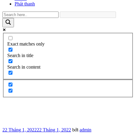
Phát thanh
Exact matches only
Search in title
Search in content
Đăng
22 Tháng 1, 2022
22 Tháng 1, 2022
bởi
admin
trong