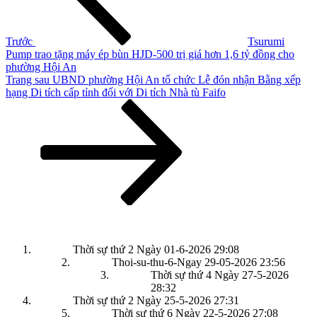
viết
Trước
Tsurumi
Pump trao tặng máy ép bùn HJD-500 trị giá hơn 1,6 tỷ đồng cho
phường Hội An
Bài
Trang sau
UBND phường Hội An tổ chức Lễ đón nhận Bằng xếp
tiếp
hạng Di tích cấp tỉnh đối với Di tích Nhà tù Faifo
theo
Thời sự thứ 2 Ngày 01-6-2026
29:08
Thoi-su-thu-6-Ngay 29-05-2026
23:56
Thời sự thứ 4 Ngày 27-5-2026
28:32
Thời sự thứ 2 Ngày 25-5-2026
27:31
Thời sự thứ 6 Ngày 22-5-2026
27:08