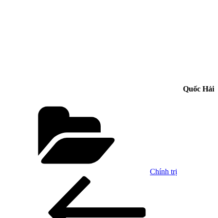
Quốc Hải
Danh
mục
Chính trị
Điều
Bài
cũ
hướng
hơn
bài