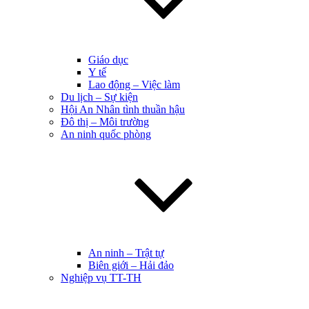
Giáo dục
Y tế
Lao động – Việc làm
Du lịch – Sự kiện
Hội An Nhân tình thuần hậu
Đô thị – Môi trường
An ninh quốc phòng
An ninh – Trật tự
Biên giới – Hải đảo
Nghiệp vụ TT-TH