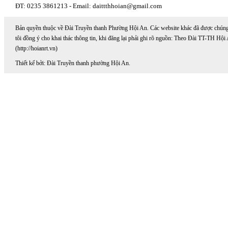
ĐT: 0235 3861213 - Email: daittthhoian@gmail.com
Bản quyền thuộc về Đài Truyền thanh Phường Hội An. Các website khác đã được chún
tôi đồng ý cho khai thác thông tin, khi đăng lại phải ghi rõ nguồn: Theo Đài TT-TH Hội
(http://hoianrt.vn)
Thiết kế bởi: Đài Truyền thanh phường Hội An.