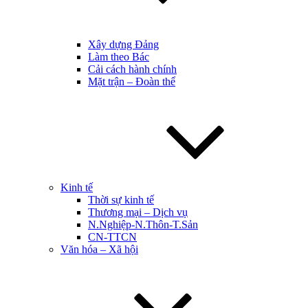
Xây dựng Đảng
Làm theo Bác
Cải cách hành chính
Mặt trận – Đoàn thể
Kinh tế
Thời sự kinh tế
Thương mại – Dịch vụ
N.Nghiệp-N.Thôn-T.Sản
CN-TTCN
Văn hóa – Xã hội