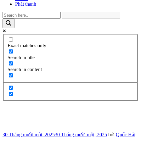
Phát thanh
Exact matches only
Search in title
Search in content
Đăng
30 Tháng mười một, 2025
30 Tháng mười một, 2025
bởi
Quốc Hải
trong